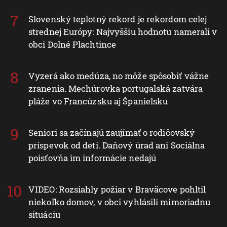
Slovenský teplotný rekord je rekordom celej
strednej Európy: Najvyššiu hodnotu namerali v
obci Dolné Plachtince
Vyzerá ako medúza, no môže spôsobiť vážne
zranenia. Mechúrovka portugalská zatvára
pláže vo Francúzsku aj Španielsku
Seniori sa začínajú zaujímať o rodičovský
príspevok od detí. Daňový úrad ani Sociálna
poisťovňa im informácie nedajú
VIDEO: Rozsiahly požiar v Braväcove pohltil
niekoľko domov, v obci vyhlásili mimoriadnu
situáciu