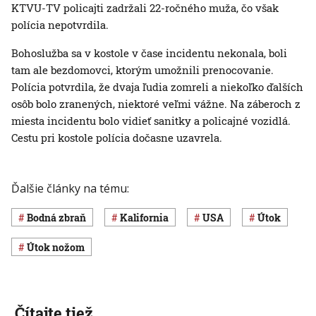
KTVU-TV policajti zadržali 22-ročného muža, čo však
polícia nepotvrdila.
Bohoslužba sa v kostole v čase incidentu nekonala, boli
tam ale bezdomovci, ktorým umožnili prenocovanie.
Polícia potvrdila, že dvaja ľudia zomreli a niekoľko ďalších
osôb bolo zranených, niektoré veľmi vážne. Na záberoch z
miesta incidentu bolo vidieť sanitky a policajné vozidlá.
Cestu pri kostole polícia dočasne uzavrela.
Ďalšie články na tému:
bodná zbraň
Kalifornia
USA
útok
útok nožom
Čítajte tiež