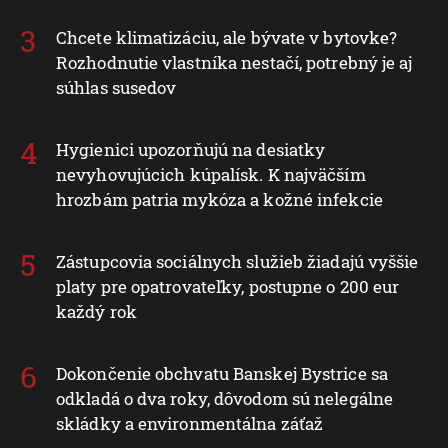
Chcete klimatizáciu, ale bývate v bytovke?
Rozhodnutie vlastníka nestačí, potrebný je aj
súhlas susedov
Hygienici upozorňujú na desiatky
nevyhovujúcich kúpalísk. K najväčším
hrozbám patria mykóza a kožné infekcie
Zástupcovia sociálnych služieb žiadajú vyššie
platy pre opatrovateľky, postupne o 200 eur
každý rok
Dokončenie obchvatu Banskej Bystrice sa
odkladá o dva roky, dôvodom sú nelegálne
skládky a environmentálna záťaž