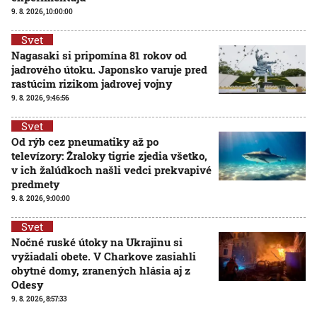
9. 8. 2026, 10:00:00
Svet
Nagasaki si pripomína 81 rokov od
jadrového útoku. Japonsko varuje pred
rastúcim rizikom jadrovej vojny
9. 8. 2026, 9:46:56
Svet
Od rýb cez pneumatiky až po
televízory: Žraloky tigrie zjedia všetko,
v ich žalúdkoch našli vedci prekvapivé
predmety
9. 8. 2026, 9:00:00
Svet
Nočné ruské útoky na Ukrajinu si
vyžiadali obete. V Charkove zasiahli
obytné domy, zranených hlásia aj z
Odesy
9. 8. 2026, 8:57:33