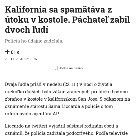
Kalifornia sa spamätáva z
útoku v kostole. Páchateľ zabil
dvoch ľudí
Polícia ho údajne zadržala.
ČTK
23. 11. 2020 12:55:26
Odlož na neskôr
Dvaja ľudia prišli v nedeľu (22. 11.) v noci o život a
niekoľko ďalších bolo vážne zranených pri útoku bodnou
zbraňou v kostole v kalifornskom San Jose. S odkazom na
oznámenie starostu Sama Liccarda a polície o tom
informovala agentúra AP.
Liccardo na twitteri vyjadril sústrasť rodinám obetí a
oznámil, že polícia zadržala podozrivého. Podľa televízie