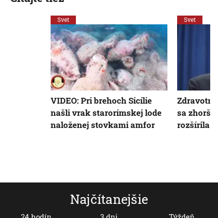
Svet
Svet
VIDEO: Pri brehoch Sicílie
Zdravotný
našli vrak starorímskej lode
sa zhoršil
naloženej stovkami amfor
rozšírila d
Najčítanejšie
24 hodín
3 dni
Týždeň