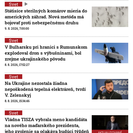
Svet
Státisíce sterilných komárov mieria do
amerických záhrad. Nová metóda má
bojovať proti nebezpečnému druhu
9. 8. 2026, 7:00:00
Svet
V Bulharsku pri hranici s Rumunskom
explodoval dron s výbušninami, bol
zrejme ukrajinského pôvodu
8. 8. 2026, 17:52:27
Svet
Na Ukrajine nezostala žiadna
nepoškodená tepelná elektráreň, tvrdí
V. Zelenskyj
8. 8. 2026, 15:34:46
Svet
Vládna TISZA vybrala meno kandidáta
na nového maďarského prezidenta,
jeho zvolenie sa očakáva budúci týždeň
AKTUALIZOVANÉ