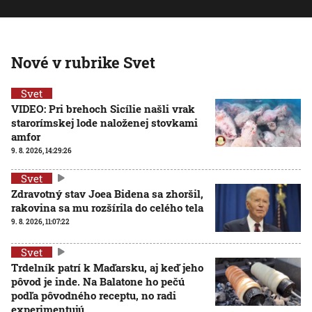
Nové v rubrike Svet
Svet
VIDEO: Pri brehoch Sicílie našli vrak
starorímskej lode naloženej stovkami
amfor
9. 8. 2026, 14:29:26
Svet
Zdravotný stav Joea Bidena sa zhoršil,
rakovina sa mu rozšírila do celého tela
9. 8. 2026, 11:07:22
Svet
Trdelník patrí k Maďarsku, aj keď jeho
pôvod je inde. Na Balatone ho pečú
podľa pôvodného receptu, no radi
experimentujú