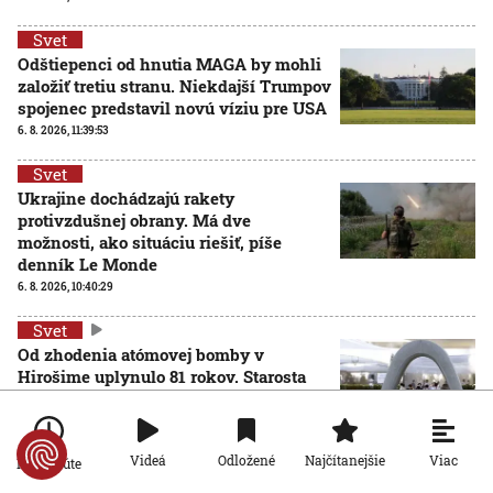
Svet
Odštiepenci od hnutia MAGA by mohli
založiť tretiu stranu. Niekdajší Trumpov
spojenec predstavil novú víziu pre USA
6. 8. 2026, 11:39:53
Svet
Ukrajine dochádzajú rakety
protivzdušnej obrany. Má dve
možnosti, ako situáciu riešiť, píše
denník Le Monde
6. 8. 2026, 10:40:29
Svet
Od zhodenia atómovej bomby v
Hirošime uplynulo 81 rokov. Starosta
mesta varoval pred zľahčovaním
AKTUALIZOVANÉ
neľudskosti jadrových zbraní
6. 8. 2026, 10:39:25
Aktualizované:
6. 8. 2026, 13:10:00
Viac
Videá
Odložené
Najčítanejšie
Po minúte
Svet