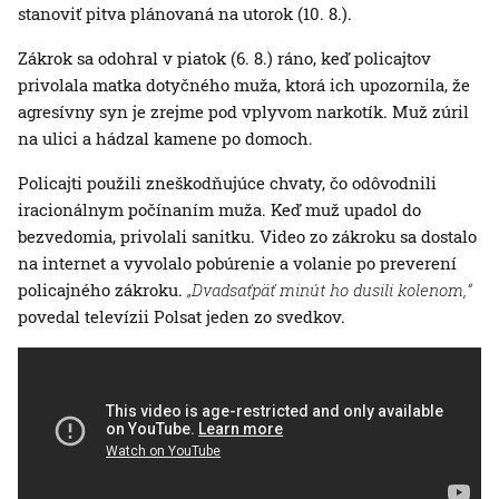
stanoviť pitva plánovaná na utorok (10. 8.).
Zákrok sa odohral v piatok (6. 8.) ráno, keď policajtov
privolala matka dotyčného muža, ktorá ich upozornila, že
agresívny syn je zrejme pod vplyvom narkotík. Muž zúril
na ulici a hádzal kamene po domoch.
Policajti použili zneškodňujúce chvaty, čo odôvodnili
iracionálnym počínaním muža. Keď muž upadol do
bezvedomia, privolali sanitku. Video zo zákroku sa dostalo
na internet a vyvolalo pobúrenie a volanie po preverení
policajného zákroku.
„Dvadsaťpäť minút ho dusili kolenom,“
povedal televízii Polsat jeden zo svedkov.