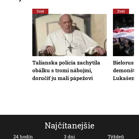
Svet
Svet
Talianska polícia zachytila
Bielorusi 
obálku s tromi nábojmi,
demonštro
doručiť ju mali pápežovi
Lukašenk
Najčítanejšie
24 hodín
3 dni
Týždeň