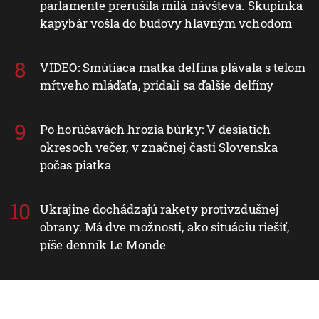
parlamente prerušila milá návšteva. Skupinka
kapybár vošla do budovy hlavným vchodom
VIDEO: Smútiaca matka delfína plávala s telom
mŕtveho mláďaťa, pridali sa ďalšie delfíny
Po horúčavách hrozia búrky: V desiatich
okresoch večer, v značnej časti Slovenska
počas piatka
Ukrajine dochádzajú rakety protivzdušnej
obrany. Má dve možnosti, ako situáciu riešiť,
píše denník Le Monde