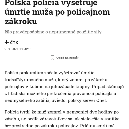
Poľská polícia vyšetruje
úmrtie muža po policajnom
zákroku
Išlo pravdepodobne o neprimerané použitie sily.
ČTK
9. 8. 2021 18:20:58
Odlož na neskôr
Poľská prokuratúra začala vyšetrovať úmrtie
tridsaťštyriročného muža, ktorý zomrel po zákroku
policajtov v Lubine na juhozápade krajiny. Prípad skúmajú
z hľadiska možného prekročenia právomocí policajta a
neúmyselného zabitia, uviedol poľský server Onet.
Polícia tvrdí, že muž zomrel v nemocnici dve hodiny po
zásahu, no podľa zdravotníkov sa tak stalo ešte v sanitke
bezprostredne po zákroku policajtov. Príčinu smrti má