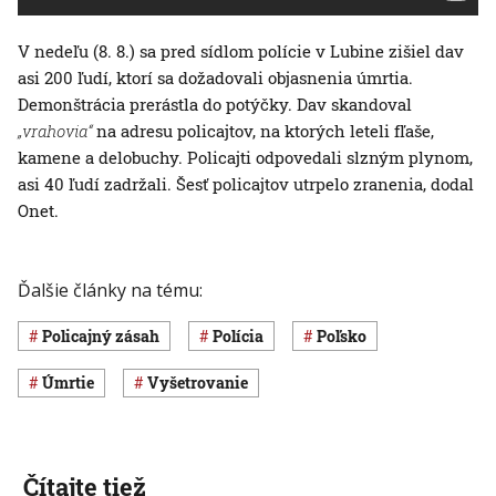
V nedeľu (8. 8.) sa pred sídlom polície v Lubine zišiel dav
asi 200 ľudí, ktorí sa dožadovali objasnenia úmrtia.
Demonštrácia prerástla do potýčky. Dav skandoval
„vrahovia“
na adresu policajtov, na ktorých leteli fľaše,
kamene a delobuchy. Policajti odpovedali slzným plynom,
asi 40 ľudí zadržali. Šesť policajtov utrpelo zranenia, dodal
Onet.
Ďalšie články na tému:
policajný zásah
polícia
Poľsko
úmrtie
vyšetrovanie
Čítajte tiež