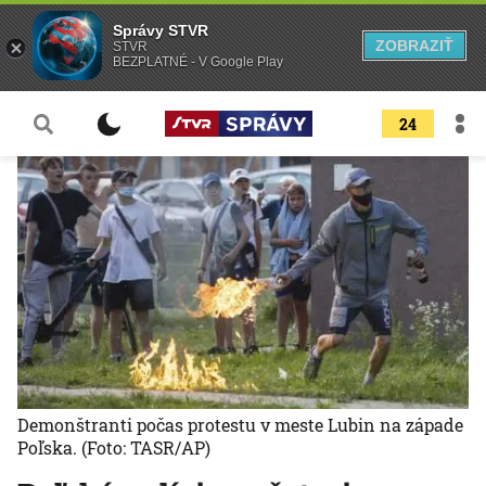
Správy STVR
ZOBRAZIŤ
STVR
BEZPLATNÉ - V Google Play
24
Demonštranti počas protestu v meste Lubin na západe
Poľska.
(Foto: TASR/AP)