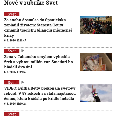
Nové v rubrike Svet
Svet
Za snahu dostať sa do Španielska
zaplatili životom: Starosta Ceuty
oznámil tragickú bilanciu migračnej
krízy
6. 8. 2026, 16:16:47
Svet
Žena v Taliansku omylom vyhodila
žreb s výhrou milión eur. Smetiari ho
hľadali dva dni
6. 8. 2026, 15:49:55
Svet
VIDEO: Britka Betty prekonala svetový
rekord. V 97 rokoch sa stala najstaršou
ženou, ktorá kráčala po krídle lietadla
6. 8. 2026, 15:40:24
Svet