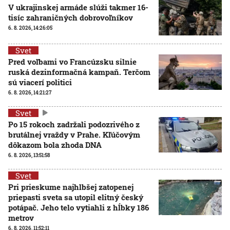
V ukrajinskej armáde slúži takmer 16-
tisíc zahraničných dobrovoľníkov
6. 8. 2026, 14:26:05
Svet
Pred voľbami vo Francúzsku silnie
ruská dezinformačná kampaň. Terčom
sú viacerí politici
6. 8. 2026, 14:21:27
Svet
Po 15 rokoch zadržali podozrivého z
brutálnej vraždy v Prahe. Kľúčovým
dôkazom bola zhoda DNA
6. 8. 2026, 13:51:58
Svet
Pri prieskume najhlbšej zatopenej
priepasti sveta sa utopil elitný český
potápač. Jeho telo vytiahli z hĺbky 186
metrov
6. 8. 2026, 11:52:11