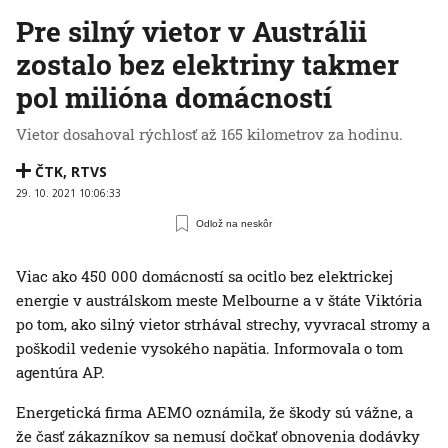
Pre silný vietor v Austrálii
zostalo bez elektriny takmer
pol milióna domácností
Vietor dosahoval rýchlosť až 165 kilometrov za hodinu.
ČTK
,
RTVS
29. 10. 2021 10:06:33
Odlož na neskôr
Viac ako 450 000 domácností sa ocitlo bez elektrickej
energie v austrálskom meste Melbourne a v štáte Viktória
po tom, ako silný vietor strhával strechy, vyvracal stromy a
poškodil vedenie vysokého napätia. Informovala o tom
agentúra AP.
Energetická firma AEMO oznámila, že škody sú vážne, a
že časť zákazníkov sa nemusí dočkať obnovenia dodávky