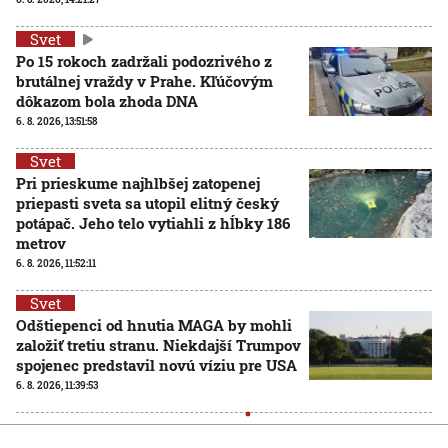
Svet
Po 15 rokoch zadržali podozrivého z
brutálnej vraždy v Prahe. Kľúčovým
dôkazom bola zhoda DNA
6. 8. 2026, 13:51:58
Svet
Pri prieskume najhlbšej zatopenej
priepasti sveta sa utopil elitný český
potápač. Jeho telo vytiahli z hĺbky 186
metrov
6. 8. 2026, 11:52:11
Svet
Odštiepenci od hnutia MAGA by mohli
založiť tretiu stranu. Niekdajší Trumpov
spojenec predstavil novú víziu pre USA
6. 8. 2026, 11:39:53
Svet
Ukrajine dochádzajú rakety protivzdušnej obrany. Má