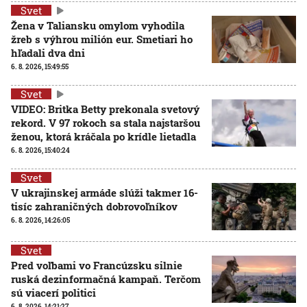
Svet
Žena v Taliansku omylom vyhodila
žreb s výhrou milión eur. Smetiari ho
hľadali dva dni
6. 8. 2026, 15:49:55
Svet
VIDEO: Britka Betty prekonala svetový
rekord. V 97 rokoch sa stala najstaršou
ženou, ktorá kráčala po krídle lietadla
6. 8. 2026, 15:40:24
Svet
V ukrajinskej armáde slúži takmer 16-
tisíc zahraničných dobrovoľníkov
6. 8. 2026, 14:26:05
Svet
Pred voľbami vo Francúzsku silnie
ruská dezinformačná kampaň. Terčom
sú viacerí politici
6. 8. 2026, 14:21:27