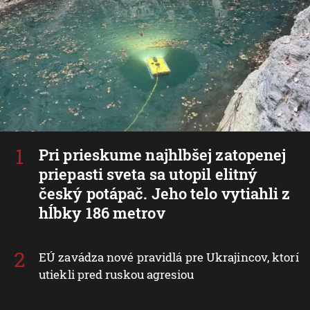
Pri prieskume najhlbšej zatopenej
priepasti sveta sa utopil elitný
český potápač. Jeho telo vytiahli z
hĺbky 186 metrov
EÚ zavádza nové pravidlá pre Ukrajincov, ktorí
utiekli pred ruskou agresiou