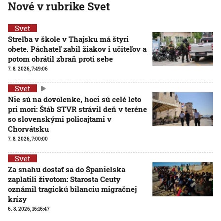
Nové v rubrike Svet
Svet
Streľba v škole v Thajsku má štyri
obete. Páchateľ zabil žiakov i učiteľov a
potom obrátil zbraň proti sebe
7. 8. 2026, 7:49:06
Svet
Nie sú na dovolenke, hoci sú celé leto
pri mori: Štáb STVR strávil deň v teréne
so slovenskými policajtami v
Chorvátsku
7. 8. 2026, 7:00:00
Svet
Za snahu dostať sa do Španielska
zaplatili životom: Starosta Ceuty
oznámil tragickú bilanciu migračnej
krízy
6. 8. 2026, 16:16:47