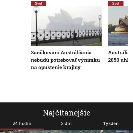
Svet
Svet
Zaočkovaní Austrálčania
Austrália 
nebudú potrebovať výnimku
2050 uhlí
na opustenie krajiny
Najčítanejšie
24 hodín
3 dni
Týždeň