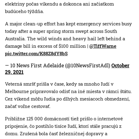
elektriny počas víkendu a dokonca ani začiatkom
budúceho týždňa.
A major clean-up effort has kept emergency services busy
today after a super spring storm swept across South
Australia. The wild winds and heavy hail left behind a
damage bill in excess of $100 million |
@TiffWarne
pic.twitter.com/K88Z8dY8bS
— 10 News First Adelaide (@10NewsFirstAdl)
October
29, 2021
Veterná smršť prišla v čase, kedy sa mnoho ľudí v
Melbourne pripravovalo odísť na iné miesta v rámci štátu.
Cez víkend môžu ľudia po dlhých mesiacoch obmedzení,
začať voľne cestovať.
Približne 125 000 domácností tiež prišlo o internetové
pripojenie, čo postihlo tisíce ľudí, ktorí stále pracujú z
domu. Zrušená bola časť železničnej dopravy a