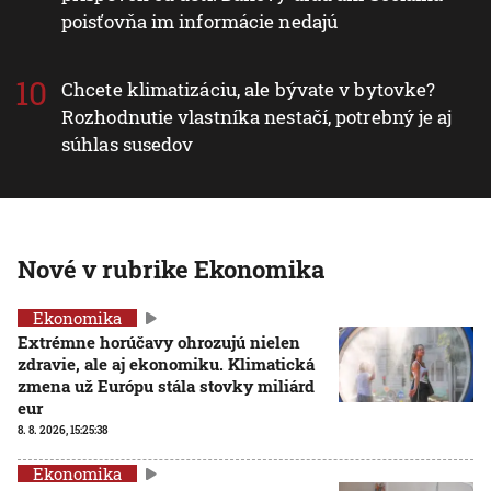
poisťovňa im informácie nedajú
Chcete klimatizáciu, ale bývate v bytovke?
Rozhodnutie vlastníka nestačí, potrebný je aj
súhlas susedov
Nové v rubrike Ekonomika
Ekonomika
Extrémne horúčavy ohrozujú nielen
zdravie, ale aj ekonomiku. Klimatická
zmena už Európu stála stovky miliárd
eur
8. 8. 2026, 15:25:38
Ekonomika