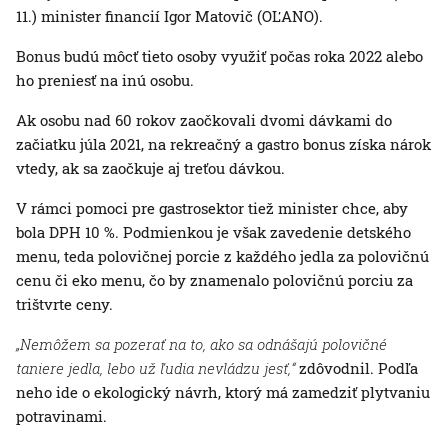
11.) minister financií Igor Matovič (OĽANO).
Bonus budú môcť tieto osoby využiť počas roka 2022 alebo
ho preniesť na inú osobu.
Ak osobu nad 60 rokov zaočkovali dvomi dávkami do
začiatku júla 2021, na rekreačný a gastro bonus získa nárok
vtedy, ak sa zaočkuje aj treťou dávkou.
V rámci pomoci pre gastrosektor tiež minister chce, aby
bola DPH 10 %. Podmienkou je však zavedenie detského
menu, teda polovičnej porcie z každého jedla za polovičnú
cenu či eko menu, čo by znamenalo polovičnú porciu za
trištvrte ceny.
„Nemôžem sa pozerať na to, ako sa odnášajú polovičné
taniere jedla, lebo už ľudia nevládzu jesť,“
zdôvodnil. Podľa
neho ide o ekologický návrh, ktorý má zamedziť plytvaniu
potravinami.