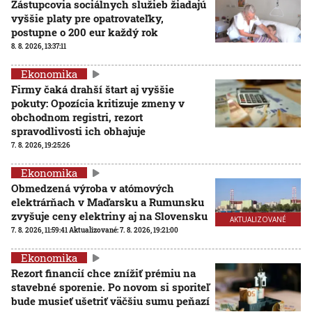
Zástupcovia sociálnych služieb žiadajú
vyššie platy pre opatrovateľky,
postupne o 200 eur každý rok
8. 8. 2026, 13:37:11
Ekonomika
Firmy čaká drahší štart aj vyššie
pokuty: Opozícia kritizuje zmeny v
obchodnom registri, rezort
spravodlivosti ich obhajuje
7. 8. 2026, 19:25:26
Ekonomika
Obmedzená výroba v atómových
elektrárňach v Maďarsku a Rumunsku
zvyšuje ceny elektriny aj na Slovensku
AKTUALIZOVANÉ
7. 8. 2026, 11:59:41
Aktualizované:
7. 8. 2026, 19:21:00
Ekonomika
Rezort financií chce znížiť prémiu na
stavebné sporenie. Po novom si sporiteľ
bude musieť ušetriť väčšiu sumu peňazí