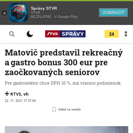
Správy STVR
ZOBRAZIŤ
STVR
BEZPLATNÉ - V Google Play
24
Matovič predstavil rekreačný
a gastro bonus 300 eur pre
zaočkovaných seniorov
Pre gastrosektor chce DPH 10 %, má viacero podmienok.
RTVS
,
vh
22. 11. 2021 17:37:00
Odlož na neskôr