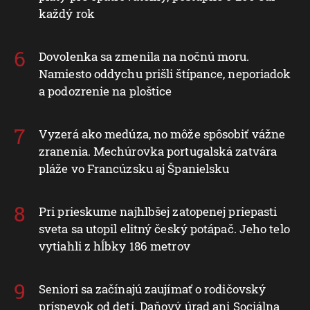
každý rok
Dovolenka sa zmenila na nočnú moru.
Namiesto oddychu prišli štípance, neporiadok
a podozrenie na ploštice
Vyzerá ako medúza, no môže spôsobiť vážne
zranenia. Mechúrovka portugalská zatvára
pláže vo Francúzsku aj Španielsku
Pri prieskume najhlbšej zatopenej priepasti
sveta sa utopil elitný český potápač. Jeho telo
vytiahli z hĺbky 186 metrov
Seniori sa začínajú zaujímať o rodičovský
príspevok od detí. Daňový úrad ani Sociálna