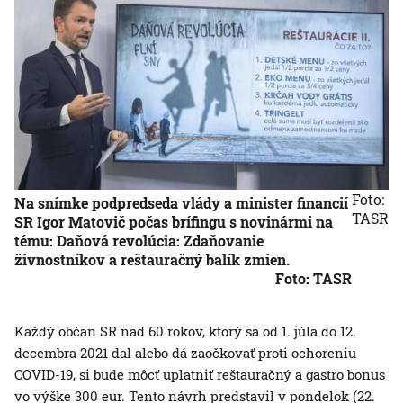
Foto:
Na snímke podpredseda vlády a minister financií
TASR
SR Igor Matovič počas brífingu s novinármi na
tému: Daňová revolúcia: Zdaňovanie
živnostníkov a reštauračný balík zmien.
Foto: TASR
Každý občan SR nad 60 rokov, ktorý sa od 1. júla do 12.
decembra 2021 dal alebo dá zaočkovať proti ochoreniu
COVID-19, si bude môcť uplatniť reštauračný a gastro bonus
vo výške 300 eur. Tento návrh predstavil v pondelok (22.