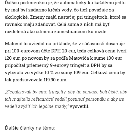
Ďalšou podmienkou je, že automaticky ku každému jedlu
by mal byť zadarmo krčah vody, čo tiež považuje za
ekologické. Zmeny majú nastať aj pri tringeltoch, ktoré sa
rovnako majú zdaňovať. Celá suma z nich má byť
rozdelená ako odmena zamestnancom ku mzde.
Matovič to uviedol na príklade, že v súčasnosti dosahuje
pri 100-eurovom účte DPH 20 eur, teda celková cena tvorí
120 eur, po novom by sa podľa Matoviča k sume 100 eur
pripočítal priemerný 9-eurový tringelt a DPH by sa
vyberala vo výške 10 % zo sumy 109 eur. Celková cena by
tak predstavovala 119,90 eura.
„Zlegalizovali by sme tringelty, aby tie peniaze boli čisté, aby
ich majitelia reštaurácií vedeli posunúť personálu a aby im
vedeli zvýšiť ich legálne mzdy,“
vysvetlil.
Ďalšie články na tému: