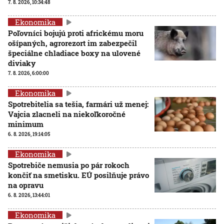
7. 8. 2026, 10:34:48
Ekonomika
Poľovníci bojujú proti africkému moru
ošípaných, agrorezort im zabezpečil
špeciálne chladiace boxy na ulovené
diviaky
7. 8. 2026, 6:00:00
Ekonomika
Spotrebitelia sa tešia, farmári už menej:
Vajcia zlacneli na niekoľkoročné
minimum
6. 8. 2026, 19:14:05
Ekonomika
Spotrebiče nemusia po pár rokoch
končiť na smetisku. EÚ posilňuje právo
na opravu
6. 8. 2026, 13:44:01
Ekonomika