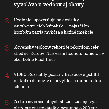
vyvoláva u vedcov aj obavy
Hygienici upozorňujú na desiatky
nevyhovujúcich kúpalísk. K najväčším
hrozbám patria mykóza a kožné infekcie
Slovenský teplotný rekord je rekordom celej
strednej Európy: Najvyššiu hodnotu namerali v
obci Dolné Plachtince
VIDEO: Rozsiahly požiar v Braväcove pohltil
niekoľko domov, v obci vyhlásili mimoriadnu
situáciu
Zástupcovia sociálnych služieb žiadajú vyššie
platy pre opatrovateľky, postupne o 200 eur