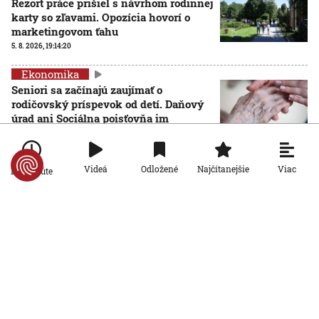
Rezort práce prišiel s návrhom rodinnej
karty so zľavami. Opozícia hovorí o
marketingovom ťahu
5. 8. 2026, 19:14:20
Ekonomika
Seniori sa začínajú zaujímať o
rodičovský príspevok od detí. Daňový
úrad ani Sociálna poisťovňa im
informácie nedajú
5. 8. 2026, 19:08:24
Viac
Videá
Odložené
Najčítanejšie
Po minúte
Ekonomika
Na Slovensku zarastá 300-tisíc
hektárov pôdy. Farmárom by mohla
pomôcť zvládnuť sucho či vrátiť do
krajiny zdroje pitnej vody
5. 8. 2026, 15:04:57
Ekonomika
Štyri z desiatich slovenských
domácností nemajú žiadnu finančnú