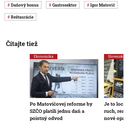
daňový bonus
gastrosektor
Igor Matovič
reštaurácie
Čítajte tiež
Ekonomika
Slovensko
Po Matovičovej reforme by
Je to loc
SZČO platili jednu daň a
ruch, reag
poistný odvod
nové opatr