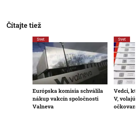
Čítajte tiež
Svet
Svet
Európska komisia schválila
Vedci, kto
nákup vakcín spoločnosti
V, volajú
Valneva
očkovaní 