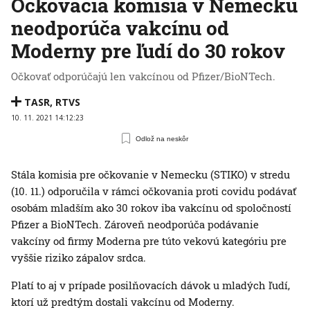
Očkovacia komisia v Nemecku
neodporúča vakcínu od
Moderny pre ľudí do 30 rokov
Očkovať odporúčajú len vakcínou od Pfizer/BioNTech.
TASR
,
RTVS
10. 11. 2021 14:12:23
Odlož na neskôr
Stála komisia pre očkovanie v Nemecku (STIKO) v stredu
(10. 11.) odporučila v rámci očkovania proti covidu podávať
osobám mladším ako 30 rokov iba vakcínu od spoločností
Pfizer a BioNTech. Zároveň neodporúča podávanie
vakcíny od firmy Moderna pre túto vekovú kategóriu pre
vyššie riziko zápalov srdca.
Platí to aj v prípade posilňovacích dávok u mladých ľudí,
ktorí už predtým dostali vakcínu od Moderny.