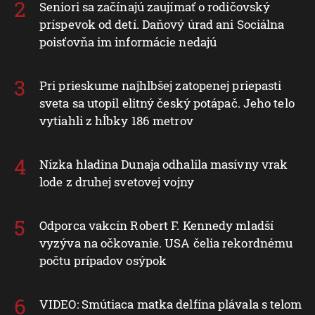
Seniori sa začínajú zaujímať o rodičovský
príspevok od detí. Daňový úrad ani Sociálna
poisťovňa im informácie nedajú
Pri prieskume najhlbšej zatopenej priepasti
sveta sa utopil elitný český potápač. Jeho telo
vytiahli z hĺbky 186 metrov
Nízka hladina Dunaja odhalila masívny vrak
lode z druhej svetovej vojny
Odporca vakcín Robert F. Kennedy mladší
vyzýva na očkovanie. USA čelia rekordnému
počtu prípadov osýpok
VIDEO: Smútiaca matka delfína plávala s telom