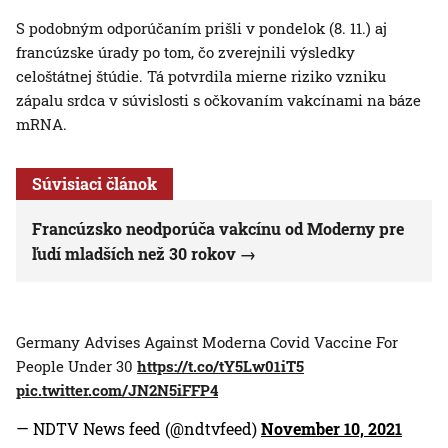
S podobným odporúčaním prišli v pondelok (8. 11.) aj
francúzske úrady po tom, čo zverejnili výsledky
celoštátnej štúdie. Tá potvrdila mierne riziko vzniku
zápalu srdca v súvislosti s očkovaním vakcínami na báze
mRNA.
Súvisiaci článok
Francúzsko neodporúča vakcínu od Moderny pre
ľudí mladších než 30 rokov
Germany Advises Against Moderna Covid Vaccine For
People Under 30
https://t.co/tY5Lw01iT5
pic.twitter.com/JN2N5iFFP4
— NDTV News feed (@ndtvfeed)
November 10, 2021