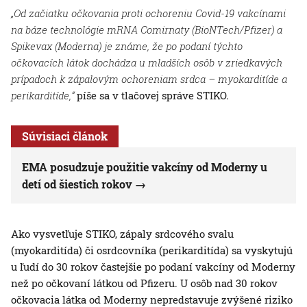
„Od začiatku očkovania proti ochoreniu Covid-19 vakcínami
na báze technológie mRNA Comirnaty (BioNTech/Pfizer) a
Spikevax (Moderna) je známe, že po podaní týchto
očkovacích látok dochádza u mladších osôb v zriedkavých
prípadoch k zápalovým ochoreniam srdca – myokarditíde a
perikarditíde,“
píše sa v tlačovej správe STIKO.
Súvisiaci článok
EMA posudzuje použitie vakcíny od Moderny u
detí od šiestich rokov
Ako vysvetľuje STIKO, zápaly srdcového svalu
(myokarditída) či osrdcovníka (perikarditída) sa vyskytujú
u ľudí do 30 rokov častejšie po podaní vakcíny od Moderny
než po očkovaní látkou od Pfizeru. U osôb nad 30 rokov
očkovacia látka od Moderny nepredstavuje zvýšené riziko