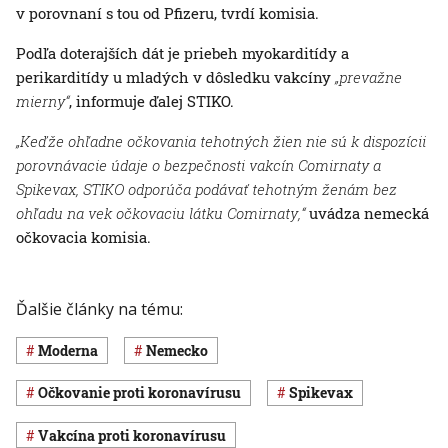
v porovnaní s tou od Pfizeru, tvrdí komisia.
Podľa doterajších dát je priebeh myokarditídy a
perikarditídy u mladých v dôsledku vakcíny
„prevažne
mierny“
, informuje ďalej STIKO.
„Keďže ohľadne očkovania tehotných žien nie sú k dispozícii
porovnávacie údaje o bezpečnosti vakcín Comirnaty a
Spikevax, STIKO odporúča podávať tehotným ženám bez
ohľadu na vek očkovaciu látku Comirnaty,“
uvádza nemecká
očkovacia komisia.
Ďalšie články na tému:
Moderna
Nemecko
očkovanie proti koronavírusu
Spikevax
vakcína proti koronavírusu