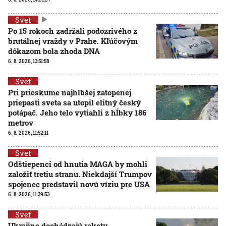
Svet
Po 15 rokoch zadržali podozrivého z
brutálnej vraždy v Prahe. Kľúčovým
dôkazom bola zhoda DNA
6. 8. 2026, 13:51:58
Svet
Pri prieskume najhlbšej zatopenej
priepasti sveta sa utopil elitný český
potápač. Jeho telo vytiahli z hĺbky 186
metrov
6. 8. 2026, 11:52:11
Svet
Odštiepenci od hnutia MAGA by mohli
založiť tretiu stranu. Niekdajší Trumpov
spojenec predstavil novú víziu pre USA
6. 8. 2026, 11:39:53
Svet
Ukrajine dochádzajú rakety