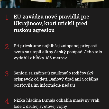
EÚ zavádza nové pravidlá pre
Ukrajincov, ktorí utiekli pred
ruskou agresiou
Pri prieskume najhlbšej zatopenej priepasti
sveta sa utopil elitný český potápač. Jeho telo
vytiahli z hĺbky 186 metrov
Seniori sa začínajú zaujímať o rodičovský
príspevok od detí. Daňový úrad ani Sociálna
poisťovňa im informácie nedajú
Nízka hladina Dunaja odhalila masívny vrak
lode z druhej svetovej vojny