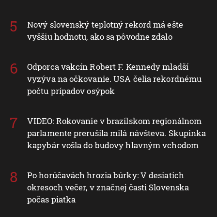
Nový slovenský teplotný rekord má ešte
vyššiu hodnotu, ako sa pôvodne zdalo
Odporca vakcín Robert F. Kennedy mladší
vyzýva na očkovanie. USA čelia rekordnému
počtu prípadov osýpok
VIDEO: Rokovanie v brazílskom regionálnom
parlamente prerušila milá návšteva. Skupinka
kapybár vošla do budovy hlavným vchodom
Po horúčavách hrozia búrky: V desiatich
okresoch večer, v značnej časti Slovenska
počas piatka