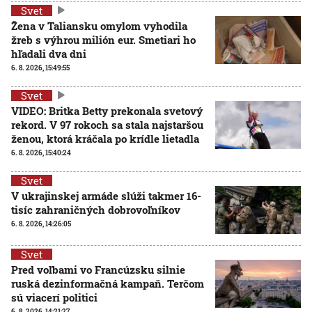
Svet
Žena v Taliansku omylom vyhodila
žreb s výhrou milión eur. Smetiari ho
hľadali dva dni
6. 8. 2026, 15:49:55
Svet
VIDEO: Britka Betty prekonala svetový
rekord. V 97 rokoch sa stala najstaršou
ženou, ktorá kráčala po krídle lietadla
6. 8. 2026, 15:40:24
Svet
V ukrajinskej armáde slúži takmer 16-
tisíc zahraničných dobrovoľníkov
6. 8. 2026, 14:26:05
Svet
Pred voľbami vo Francúzsku silnie
ruská dezinformačná kampaň. Terčom
sú viacerí politici
6. 8. 2026, 14:21:27