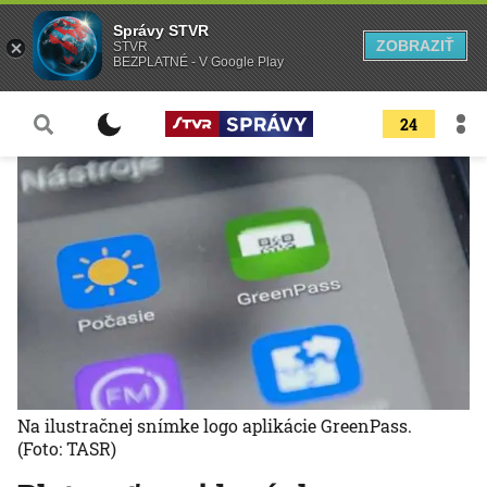
Správy STVR
ZOBRAZIŤ
STVR
BEZPLATNÉ - V Google Play
24
Na ilustračnej snímke logo aplikácie GreenPass.
(Foto: TASR)