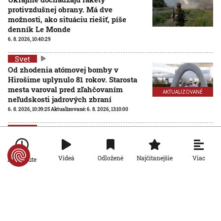
protivzdušnej obrany. Má dve
možnosti, ako situáciu riešiť, píše
denník Le Monde
6. 8. 2026, 10:40:29
Svet
Od zhodenia atómovej bomby v
Hirošime uplynulo 81 rokov. Starosta
mesta varoval pred zľahčovaním
AKTUALIZOVANÉ
neľudskosti jadrových zbraní
6. 8. 2026, 10:39:25
Aktualizované:
6. 8. 2026, 13:10:00
Svet
Dron s výbušninami, ktorý našli na
letisku, predstavuje novú úroveň
Viac
Videá
Odložené
Najčítanejšie
nebezpečenstva, tvrdí nemecký
Po minúte
minister vnútra
6. 8. 2026, 10:17:42
Svet
Pri ruskom bombardovaní Charkovskej
oblasti zahynuli traja ľudia. Rusko hlási