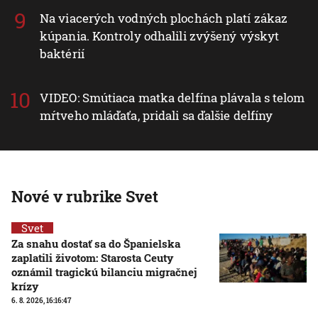
Na viacerých vodných plochách platí zákaz
kúpania. Kontroly odhalili zvýšený výskyt
baktérií
VIDEO: Smútiaca matka delfína plávala s telom
mŕtveho mláďaťa, pridali sa ďalšie delfíny
Nové v rubrike Svet
Svet
Za snahu dostať sa do Španielska
zaplatili životom: Starosta Ceuty
oznámil tragickú bilanciu migračnej
krízy
6. 8. 2026, 16:16:47