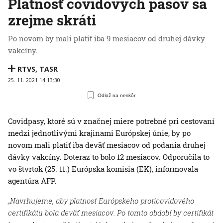
Platnosť covidových pasov sa
zrejme skráti
Po novom by mali platiť iba 9 mesiacov od druhej dávky
vakcíny.
RTVS
,
TASR
25. 11. 2021 14:13:30
Odlož na neskôr
Covidpasy, ktoré sú v značnej miere potrebné pri cestovaní
medzi jednotlivými krajinami Európskej únie, by po
novom mali platiť iba deväť mesiacov od podania druhej
dávky vakcíny. Doteraz to bolo 12 mesiacov. Odporučila to
vo štvrtok (25. 11.) Európska komisia (EK), informovala
agentúra AFP.
„Navrhujeme, aby platnosť Európskeho proticovidového
certifikátu bola deväť mesiacov. Po tomto období by certifikát