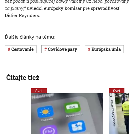
bez podania posilňujúcej dávky vakcíny už nebol považovaný
za platný,
“ uviedol európsky komisár pre spravodlivosť
Didier Reynders.
Ďalšie články na tému:
cestovanie
covidové pasy
Európska únia
Čítajte tiež
Svet
Svet