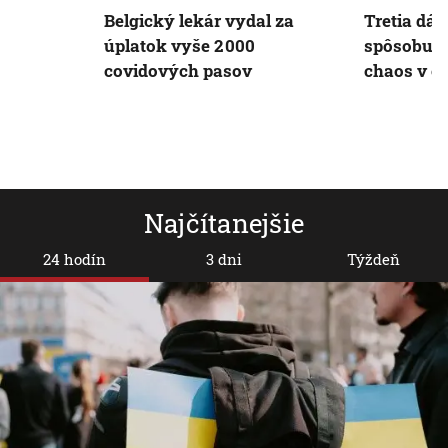
Belgický lekár vydal za
Tretia dá
úplatok vyše 2 000
spôsobuje
covidových pasov
chaos v c
Najčítanejšie
24 hodín
3 dni
Týždeň