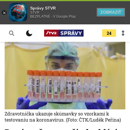
Správy STVR
ZOBRAZIŤ
STVR
BEZPLATNÉ - V Google Play
24
Zdravotníčka ukazuje skúmavky so vzorkami k
testovaniu na koronavírus.
(Foto: ČTK/Luděk Peřina)