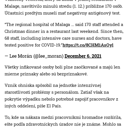
Malage, navštívilo minulú stredu (1. 12.) približne 170 osôb.
Účastníci predtým museli mať negatívny antigénový test.
“The regional hospital of Malaga … said 170 staff attended a
Christmas dinner in a restaurant last weekend. Since then,
68 staff, including intensive care nurses and doctors, have
tested positive for COVID-19.”
https://t.co/8CHM1AsOyl
— Lee Morán (@lee_moran)
December 6, 2021
Všetky infikované osoby boli plne zaočkované a majú len
mierne príznaky alebo sú bezpríznakové.
Vznik ohniska spôsobil na jednotke intenzívnej
starostlivosti problémy s personálom. Zatiaľ však na
pokrytie výpadku nebolo potrebné zapojiť pracovníkov z
iných oddelení, píše El País.
To, kde sa nákaza medzi pracovníkmi hromadne rozšírila,
ešte podľa zdravotníckych úradov nie je známe. Mohlo sa