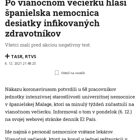
Po vianočnom večierku hlási
španielska nemocnica
desiatky infikovaných
zdravotníkov
Všetci mali pred akciou negatívny test.
TASR
,
RTVS
6. 12. 2021 21:48:25
Odlož na neskôr
Nákazu koronavírusom potvrdili u 68 pracovníkov
jednotky intenzívnej starostlivosti univerzitnej nemocnice
v španielskej Malage, ktorí sa minulý týždeň zúčastnili na
vianočnom večierku. Informoval o tom v pondelok (6. 12.)
na svojej webovej stránke denník El País.
Ide najmä o personál nemocnice vrátane lekárov.
Vianočný večierok, ktorý sa konal v jednej reštaurácii v