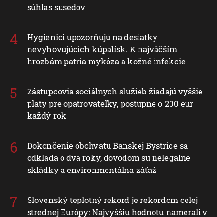
súhlas susedov
Hygienici upozorňujú na desiatky
nevyhovujúcich kúpalísk. K najväčším
hrozbám patria mykóza a kožné infekcie
Zástupcovia sociálnych služieb žiadajú vyššie
platy pre opatrovateľky, postupne o 200 eur
každý rok
Dokončenie obchvatu Banskej Bystrice sa
odkladá o dva roky, dôvodom sú nelegálne
skládky a environmentálna záťaž
Slovenský teplotný rekord je rekordom celej
strednej Európy: Najvyššiu hodnotu namerali v