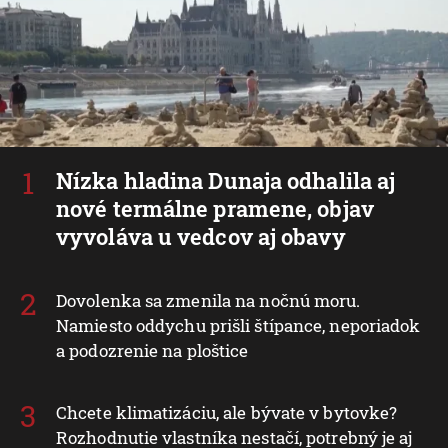
Nízka hladina Dunaja odhalila aj
nové termálne pramene, objav
vyvoláva u vedcov aj obavy
Dovolenka sa zmenila na nočnú moru.
Namiesto oddychu prišli štípance, neporiadok
a podozrenie na ploštice
Chcete klimatizáciu, ale bývate v bytovke?
Rozhodnutie vlastníka nestačí, potrebný je aj