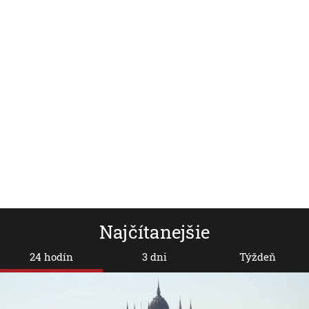
Mikuláš potešil nielen deti,
Zamestnáv
ale aj zdravotníkov
Yorku mus
povinné o
Najčítanejšie
24 hodín
3 dni
Týždeň