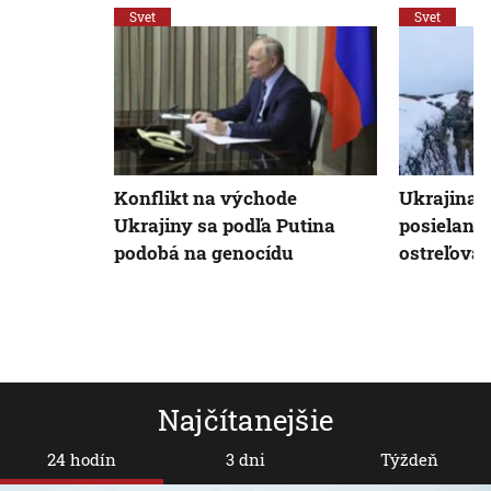
Svet
Svet
Ukrajina 
Konflikt na východe
posielani
Ukrajiny sa podľa Putina
ostreľovač
podobá na genocídu
Najčítanejšie
24 hodín
3 dni
Týždeň