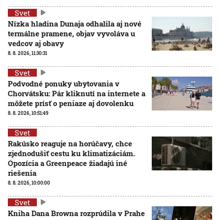
Svet
Nízka hladina Dunaja odhalila aj nové
termálne pramene, objav vyvoláva u
vedcov aj obavy
8. 8. 2026, 11:30:31
Svet
Podvodné ponuky ubytovania v
Chorvátsku: Pár kliknutí na internete a
môžete prísť o peniaze aj dovolenku
8. 8. 2026, 10:51:49
Svet
Rakúsko reaguje na horúčavy, chce
zjednodušiť cestu ku klimatizáciám.
Opozícia a Greenpeace žiadajú iné
riešenia
8. 8. 2026, 10:00:00
Svet
Kniha Dana Browna rozprúdila v Prahe