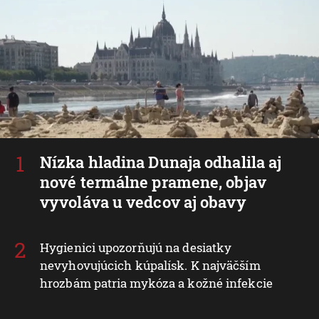
Nízka hladina Dunaja odhalila aj
nové termálne pramene, objav
vyvoláva u vedcov aj obavy
Hygienici upozorňujú na desiatky
nevyhovujúcich kúpalísk. K najväčším
hrozbám patria mykóza a kožné infekcie