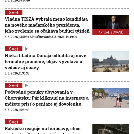
8. 8. 2026, 15:34:46
Svet
Vládna TISZA vybrala meno kandidáta
na nového maďarského prezidenta,
jeho zvolenie sa očakáva budúci týždeň
AKTUALIZOVANÉ
8. 8. 2026, 13:51:54
Aktualizované:
8. 8. 2026, 14:49:00
Svet
Nízka hladina Dunaja odhalila aj nové
termálne pramene, objav vyvoláva u
vedcov aj obavy
8. 8. 2026, 11:30:31
Svet
Podvodné ponuky ubytovania v
Chorvátsku: Pár kliknutí na internete a
môžete prísť o peniaze aj dovolenku
8. 8. 2026, 10:51:49
Svet
Rakúsko reaguje na horúčavy, chce