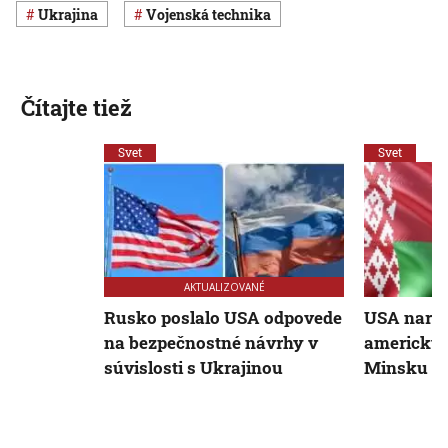
Ukrajina
vojenská technika
Čítajte tiež
Svet
Svet
AKTUALIZOVANÉ
Rusko poslalo USA odpovede
USA naria
na bezpečnostné návrhy v
americkýc
súvislosti s Ukrajinou
Minsku op