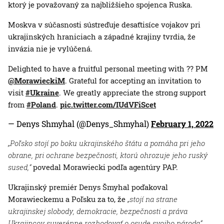
ktorý je považovaný za najbližšieho spojenca Ruska.
Moskva v súčasnosti sústreďuje desaťtisíce vojakov pri
ukrajinských hraniciach a západné krajiny tvrdia, že
invázia nie je vylúčená.
Delighted to have a fruitful personal meeting with ?? PM
@MorawieckiM
. Grateful for accepting an invitation to
visit
#Ukraine
. We greatly appreciate the strong support
from
#Poland
.
pic.twitter.com/IUdVFiScet
— Denys Shmyhal (@Denys_Shmyhal)
February 1, 2022
„Poľsko stojí po boku ukrajinského štátu a pomáha pri jeho
obrane, pri ochrane bezpečnosti, ktorú ohrozuje jeho ruský
sused,“
povedal Morawiecki podľa agentúry PAP.
Ukrajinský premiér Denys Šmyhal poďakoval
Morawieckemu a Poľsku za to, že
„stojí na strane
ukrajinskej slobody, demokracie, bezpečnosti a práva
Ukrajincov suverénne rozhodovať o osude svojho národa“
.