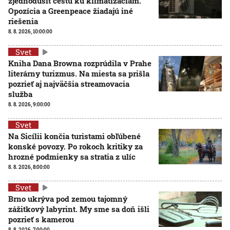
zjednodušiť cestu ku klimatizáciám.
Opozícia a Greenpeace žiadajú iné
riešenia
8. 8. 2026, 10:00:00
Svet
Kniha Dana Browna rozprúdila v Prahe
literárny turizmus. Na miesta sa prišla
pozrieť aj najväčšia streamovacia
služba
8. 8. 2026, 9:00:00
Svet
Na Sicílii končia turistami obľúbené
konské povozy. Po rokoch kritiky za
hrozné podmienky sa stratia z ulíc
8. 8. 2026, 8:00:00
Svet
Brno ukrýva pod zemou tajomný
zážitkový labyrint. My sme sa doň išli
pozrieť s kamerou
8. 8. 2026, 7:00:00