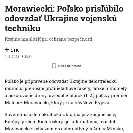
Morawiecki: Poľsko prisľúbilo
odovzdať Ukrajine vojenskú
techniku
Krajine má slúžiť pri ochrane bezpečnosti.
ČTK
1. 2. 2022 13:33:54
Odlož na neskôr
Poľsko je pripravené odovzdať Ukrajine delostreleckú
muníciu, prenosné protilietadlové rakety, ľahké mínomety
a pozorovacie drony, uviedol v utorok (1. 2.) poľský premiér
Mateusz Morawiecki, ktorý je na návšteve Kyjeva.
Suverénna a demokratická Ukrajina je v záujme celej
Európy, pričom Bielorusko je jej alternatívou, uviedol
Morawiecki s odkazom na autoritatívny režim v Minsku,