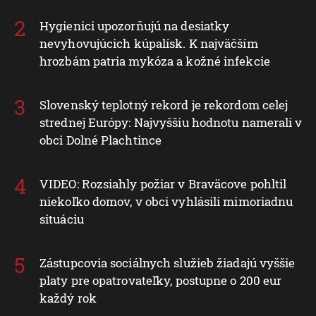
Hygienici upozorňujú na desiatky
nevyhovujúcich kúpalísk. K najväčším
hrozbám patria mykóza a kožné infekcie
Slovenský teplotný rekord je rekordom celej
strednej Európy: Najvyššiu hodnotu namerali v
obci Dolné Plachtince
VIDEO: Rozsiahly požiar v Braväcove pohltil
niekoľko domov, v obci vyhlásili mimoriadnu
situáciu
Zástupcovia sociálnych služieb žiadajú vyššie
platy pre opatrovateľky, postupne o 200 eur
každý rok