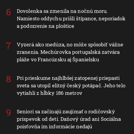
Dovolenka sa zmenila na nočnú moru.
Namiesto oddychu prišli štípance, neporiadok
a podozrenie na ploštice
Vyzerá ako medúza, no môže spôsobiť vážne
zranenia. Mechúrovka portugalská zatvára
pláže vo Francúzsku aj Španielsku
Pri prieskume najhlbšej zatopenej priepasti
sveta sa utopil elitný český potápač. Jeho telo
vytiahli z hĺbky 186 metrov
Seniori sa začínajú zaujímať o rodičovský
príspevok od detí. Daňový úrad ani Sociálna
poisťovňa im informácie nedajú