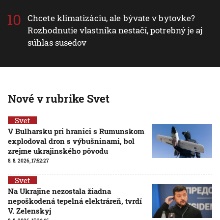
Chcete klimatizáciu, ale bývate v bytovke?
Rozhodnutie vlastníka nestačí, potrebný je aj
súhlas susedov
Nové v rubrike Svet
Svet
V Bulharsku pri hranici s Rumunskom
explodoval dron s výbušninami, bol
zrejme ukrajinského pôvodu
8. 8. 2026, 17:52:27
Svet
Na Ukrajine nezostala žiadna
nepoškodená tepelná elektráreň, tvrdí
V. Zelenskyj