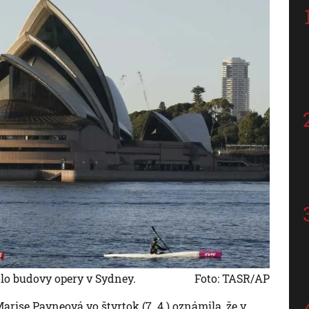
olo budovy opery v Sydney.
Foto: TASR/AP
rise Payneová vo štvrtok (7. 4.) oznámila, že v