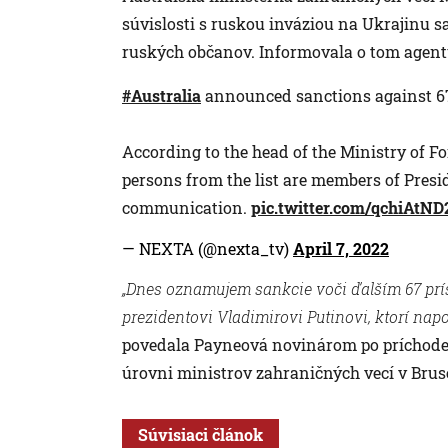
súvislosti s ruskou inváziou na Ukrajinu sa
ruských občanov. Informovala o tom agent
#Australia
announced sanctions against 
According to the head of the Ministry of Fo
persons from the list are members of Pres
communication.
pic.twitter.com/qchiAtND
— NEXTA (@nexta_tv)
April 7, 2022
„Dnes oznamujem sankcie voči ďalším 67 prí
prezidentovi Vladimirovi Putinovi, ktorí na
povedala Payneová novinárom po príchode 
úrovni ministrov zahraničných vecí v Bruse
Súvisiaci článok