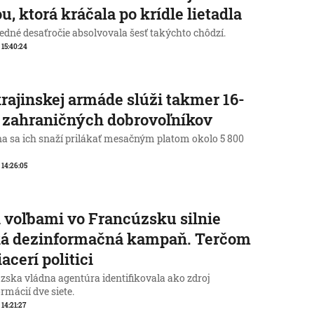
u, ktorá kráčala po krídle lietadla
edné desaťročie absolvovala šesť takýchto chôdzí.
, 15:40:24
rajinskej armáde slúži takmer 16-
c zahraničných dobrovoľníkov
na sa ich snaží prilákať mesačným platom okolo 5 800
, 14:26:05
 voľbami vo Francúzsku silnie
ká dezinformačná kampaň. Terčom
iacerí politici
zska vládna agentúra identifikovala ako zdroj
rmácií dve siete.
 14:21:27