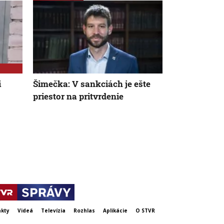
i
Šimečka: V sankciách je ešte
USA priprav
priestor na pritvrdenie
sankcií pro
investície v
kty
Videá
Televízia
Rozhlas
Aplikácie
O STVR