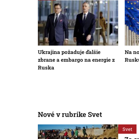
Ukrajina požaduje ďalšie
Na no
zbrane a embargo na energie z
Rusku
Ruska
Nové v rubrike Svet
Svet