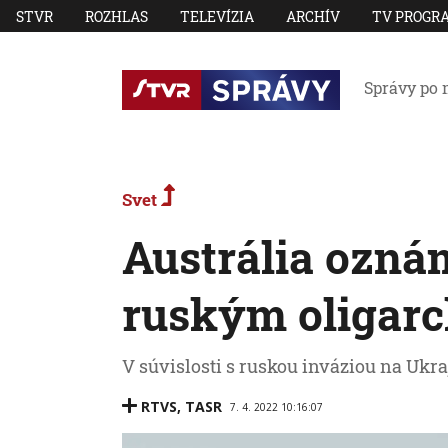
STVR
ROZHLAS
TELEVÍZIA
ARCHÍV
TV PROGR
Správy po 
Svet
Austrália oznám
ruským oligar
V súvislosti s ruskou inváziou na Ukr
RTVS
,
TASR
7. 4. 2022 10:16:07