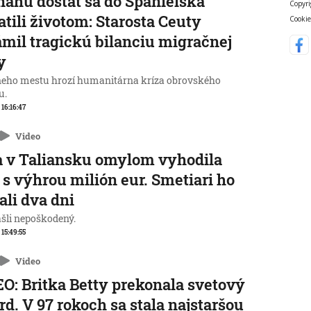
nahu dostať sa do Španielska
Copyri
atili životom: Starosta Ceuty
Cookie
mil tragickú bilanciu migračnej
y
neho mestu hrozí humanitárna kríza obrovského
u.
 16:16:47
Video
 v Taliansku omylom vyhodila
 s výhrou milión eur. Smetiari ho
ali dva dni
ašli nepoškodený.
 15:49:55
Video
O: Britka Betty prekonala svetový
rd. V 97 rokoch sa stala najstaršou