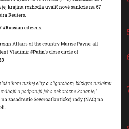
 jej krajina rozhodla uvaliť nové sankcie na 67
úra Reuters.
67
#Russian
citizens.
reign Affairs of the country Marise Payne, all
ident Vladimir
#Putin
's close circle of
23
slušníkom ruskej elity a oligarchom, blízkym ruskému
pomáhajú a podporujú jeho nehorázne konanie,“
na zasadnutie Severoatlantickej rady (NAC) na
li.