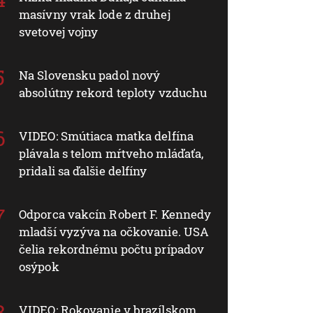
masívny vrak lode z druhej
svetovej vojny
Na Slovensku padol nový
absolútny rekord teploty vzduchu
VIDEO: Smútiaca matka delfína
plávala s telom mŕtveho mláďaťa,
pridali sa ďalšie delfíny
Odporca vakcín Robert F. Kennedy
mladší vyzýva na očkovanie. USA
čelia rekordnému počtu prípadov
osýpok
VIDEO: Rokovanie v brazílskom