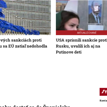
AKTUALIZOVANÉ
vých sankciách proti
USA sprísnili sankcie prot
 sa EÚ zatiaľ nedohodla
Rusku, uvalili ich aj na
Putinove deti
Konta