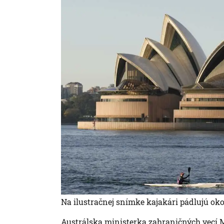
Na ilustračnej snímke kajakári pádlujú ok
Austrálska ministerka zahraničných vecí Ma