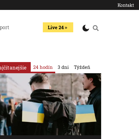
Kontakt
port
Live 24
24 hodín
3 dni
Týždeň
ajčítanejšie