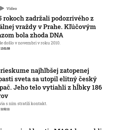
Video
5 rokoch zadržali podozrivého z
álnej vraždy v Prahe. Kľúčovým
azom bola zhoda DNA
de došlo v novembri v roku 2010.
 13:51:58
prieskume najhlbšej zatopenej
pasti sveta sa utopil elitný český
pač. Jeho telo vytiahli z hĺbky 186
rov
ia s ním stratili kontakt.
 11:52:11