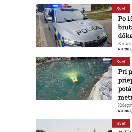
Svet
Po 1
brut
dôk
K vraž
6. 8. 2026,
Svet
Pri 
prie
potá
met
Kolegov
6. 8. 2026,
Svet