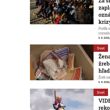
Za s
zapl
ozná
kríz
Podľa 
rozsah
6. 8. 2026,
Svet
Žena
žreb
hľad
Žreb n
6. 8. 2026,
Svet
VIDE
reko