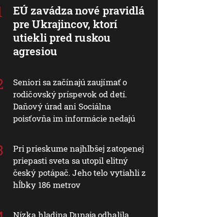
EÚ zavádza nové pravidlá
pre Ukrajincov, ktorí
utiekli pred ruskou
agresiou
Seniori sa začínajú zaujímať o
rodičovský príspevok od detí.
Daňový úrad ani Sociálna
poisťovňa im informácie nedajú
Pri prieskume najhlbšej zatopenej
priepasti sveta sa utopil elitný
český potápač. Jeho telo vytiahli z
hĺbky 186 metrov
Nízka hladina Dunaja odhalila