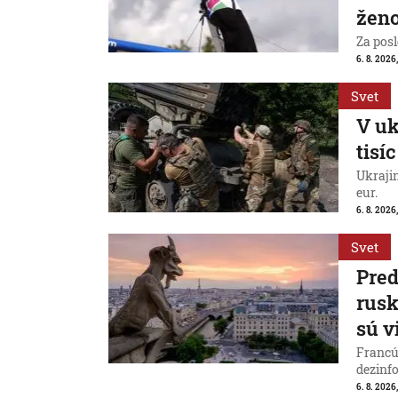
ženo
Za posl
6. 8. 2026
Svet
V uk
tisí
Ukraji
eur.
6. 8. 2026
Svet
Pred
rus
sú v
Francú
dezinfo
6. 8. 2026,