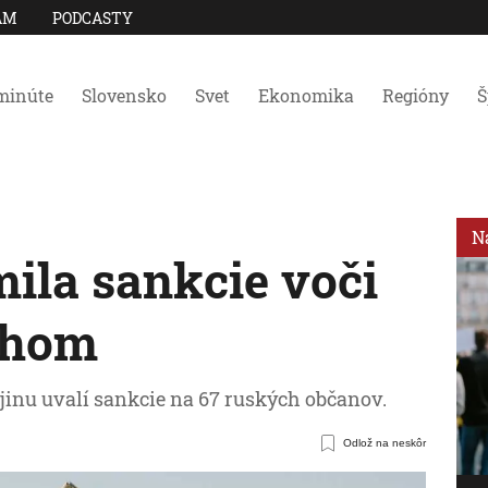
AM
PODCASTY
minúte
Slovensko
Svet
Ekonomika
Regióny
Š
N
ila sankcie voči
chom
ajinu uvalí sankcie na 67 ruských občanov.
Odlož na neskôr