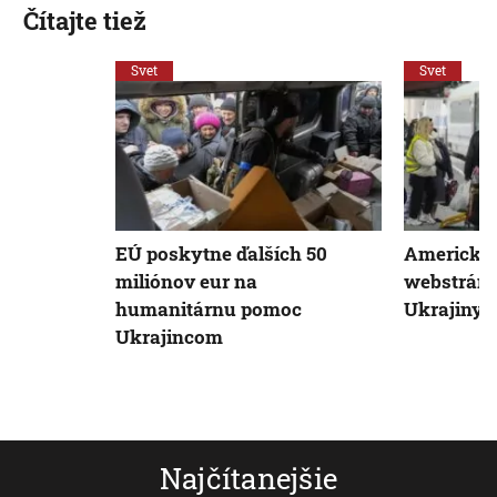
Čítajte tiež
Svet
Svet
EÚ poskytne ďalších 50
Americkí 
miliónov eur na
webstránk
humanitárnu pomoc
Ukrajiny
Ukrajincom
Najčítanejšie