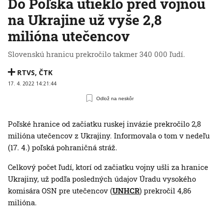
Do Poľska utieklo pred vojnou
na Ukrajine už vyše 2,8
milióna utečencov
Slovenskú hranicu prekročilo takmer 340 000 ľudí.
RTVS
,
ČTK
17. 4. 2022 14:21:44
Odlož na neskôr
Poľské hranice od začiatku ruskej invázie prekročilo 2,8
milióna utečencov z Ukrajiny. Informovala o tom v nedeľu
(17. 4.) poľská pohraničná stráž.
Celkový počet ľudí, ktorí od začiatku vojny ušli za hranice
Ukrajiny, už podľa posledných údajov Úradu vysokého
komisára OSN pre utečencov (
UNHCR
) prekročil 4,86
milióna.