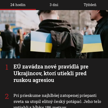
24 hodín
3 dni
Týždeň
EÚ zavádza nové pravidlá pre
Ukrajincov, ktorí utiekli pred
ruskou agresiou
Pri prieskume najhlbšej zatopenej priepasti
sveta sa utopil elitný český potápač. Jeho telo
vytiahli z hĺbky 186 metrov