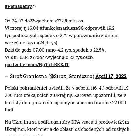
#Pomagamy
??
Od 24.02 do??wjechało z??2,8 mln os.
Wczoraj tj.16.04
#funkcjonariuszeSG
odprawili 19,2
tys.podróżnych-spadek o 21% w porównaniu z dniem
wcześniejszym(24,4 tys).
Dziś do godz.07.00 rano-4,2 tys.,spadek o 22,5%.
W dn.16.04 z??do??wyjechało 22 tys.osób.
pic.twitter.com/NgTxhBEXJT
— Straż Graniczna (@Straz_Graniczna)
April 17, 2022
Poľskí pohraničníci uviedli, že v sobotu (16. 4.) odbavili 19
200 ľudí utekajúcich z Ukrajiny. Zároveň upozornili, že v
ten istý deň prekročilo opačným smerom hranice 22 000
ľudí.
Na Ukrajinu sa podľa agentúry DPA vracajú predovšetkým
Ukrajinci, ktorí mieria do oblastí oslobodených od ruských