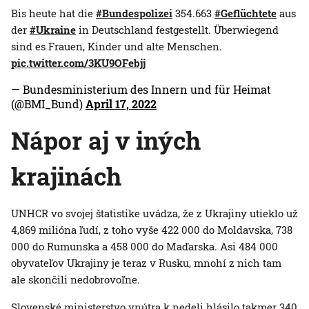
Bis heute hat die
#Bundespolizei
354.663
#Geflüchtete
aus
der
#Ukraine
in Deutschland festgestellt. Überwiegend
sind es Frauen, Kinder und alte Menschen.
pic.twitter.com/3KU9OFebjj
— Bundesministerium des Innern und für Heimat
(@BMI_Bund)
April 17, 2022
Nápor aj v iných
krajinách
UNHCR vo svojej štatistike uvádza, že z Ukrajiny utieklo už
4,869 milióna ľudí, z toho vyše 422 000 do Moldavska, 738
000 do Rumunska a 458 000 do Maďarska. Asi 484 000
obyvateľov Ukrajiny je teraz v Rusku, mnohí z nich tam
ale skončili nedobrovoľne.
Slovenské ministerstvo vnútra k nedeli hlásilo takmer 340