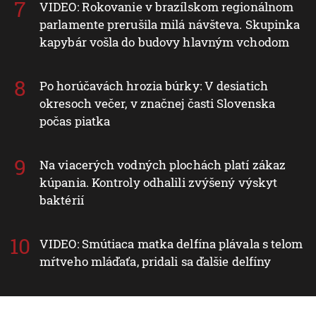
VIDEO: Rokovanie v brazílskom regionálnom
parlamente prerušila milá návšteva. Skupinka
kapybár vošla do budovy hlavným vchodom
Po horúčavách hrozia búrky: V desiatich
okresoch večer, v značnej časti Slovenska
počas piatka
Na viacerých vodných plochách platí zákaz
kúpania. Kontroly odhalili zvýšený výskyt
baktérií
VIDEO: Smútiaca matka delfína plávala s telom
mŕtveho mláďaťa, pridali sa ďalšie delfíny