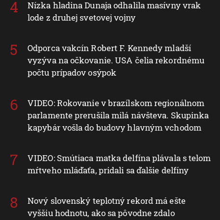
Nízka hladina Dunaja odhalila masívny vrak
lode z druhej svetovej vojny
Odporca vakcín Robert F. Kennedy mladší
vyzýva na očkovanie. USA čelia rekordnému
počtu prípadov osýpok
VIDEO: Rokovanie v brazílskom regionálnom
parlamente prerušila milá návšteva. Skupinka
kapybár vošla do budovy hlavným vchodom
VIDEO: Smútiaca matka delfína plávala s telom
mŕtveho mláďaťa, pridali sa ďalšie delfíny
Nový slovenský teplotný rekord má ešte
vyššiu hodnotu, ako sa pôvodne zdalo