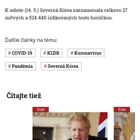
K sobote (14. 5.) Severná Kórea zaznamenala celkovo 27
mŕtvych a 524 440 infikovaných touto horúčkou.
Ďalšie články na tému:
COVID-19
KĽDR
koronavírus
pandémia
Severná Kórea
Čítajte tiež
Svet
Svet