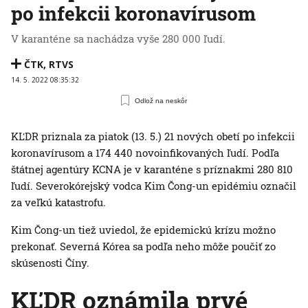
po infekcii koronavírusom
V karanténe sa nachádza vyše 280 000 ľudí.
ČTK
,
RTVS
14. 5. 2022 08:35:32
Odlož na neskôr
KĽDR priznala za piatok (13. 5.) 21 nových obetí po infekcii
koronavírusom a 174 440 novoinfikovaných ľudí. Podľa
štátnej agentúry KCNA je v karanténe s príznakmi 280 810
ľudí. Severokórejský vodca Kim Čong-un epidémiu označil
za veľkú katastrofu.
Kim Čong-un tiež uviedol, že epidemickú krízu možno
prekonať. Severná Kórea sa podľa neho môže poučiť zo
skúsenosti Číny.
KĽDR oznámila prvé