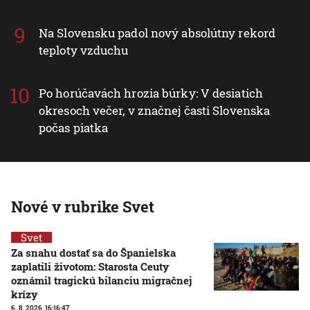
Na Slovensku padol nový absolútny rekord
teploty vzduchu
Po horúčavách hrozia búrky: V desiatich
okresoch večer, v značnej časti Slovenska
počas piatka
Nové v rubrike Svet
Svet
Za snahu dostať sa do Španielska
zaplatili životom: Starosta Ceuty
oznámil tragickú bilanciu migračnej
krízy
6. 8. 2026, 16:16:47