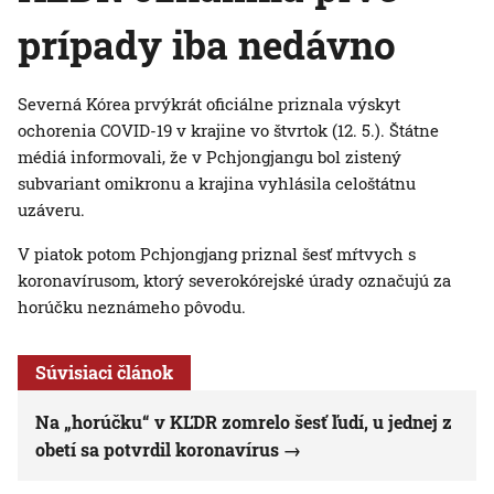
prípady iba nedávno
Severná Kórea prvýkrát oficiálne priznala výskyt
ochorenia COVID-19 v krajine vo štvrtok (12. 5.). Štátne
médiá informovali, že v Pchjongjangu bol zistený
subvariant omikronu a krajina vyhlásila celoštátnu
uzáveru.
V piatok potom Pchjongjang priznal šesť mŕtvych s
koronavírusom, ktorý severokórejské úrady označujú za
horúčku neznámeho pôvodu.
Súvisiaci článok
Na „horúčku“ v KĽDR zomrelo šesť ľudí, u jednej z
obetí sa potvrdil koronavírus