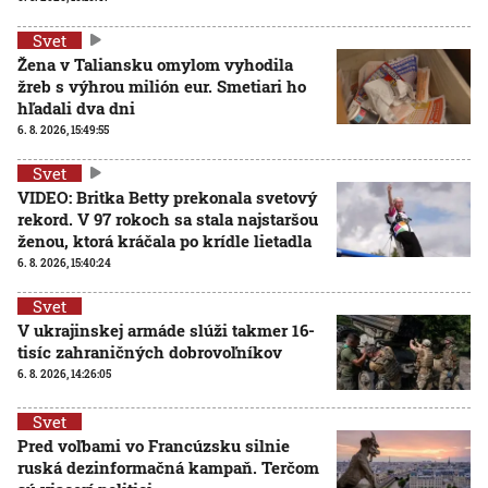
Svet
Žena v Taliansku omylom vyhodila
žreb s výhrou milión eur. Smetiari ho
hľadali dva dni
6. 8. 2026, 15:49:55
Svet
VIDEO: Britka Betty prekonala svetový
rekord. V 97 rokoch sa stala najstaršou
ženou, ktorá kráčala po krídle lietadla
6. 8. 2026, 15:40:24
Svet
V ukrajinskej armáde slúži takmer 16-
tisíc zahraničných dobrovoľníkov
6. 8. 2026, 14:26:05
Svet
Pred voľbami vo Francúzsku silnie
ruská dezinformačná kampaň. Terčom