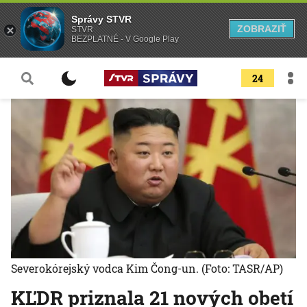
Správy STVR
ZOBRAZIŤ
STVR
BEZPLATNÉ - V Google Play
24
Severokórejský vodca Kim Čong-un.
(Foto: TASR/AP)
KĽDR priznala 21 nových obetí