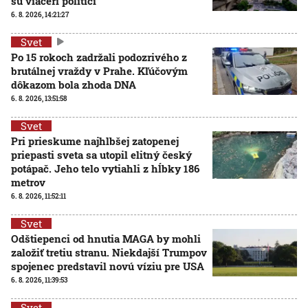
sú viacerí politici
6. 8. 2026, 14:21:27
Svet
Po 15 rokoch zadržali podozrivého z
brutálnej vraždy v Prahe. Kľúčovým
dôkazom bola zhoda DNA
6. 8. 2026, 13:51:58
Svet
Pri prieskume najhlbšej zatopenej
priepasti sveta sa utopil elitný český
potápač. Jeho telo vytiahli z hĺbky 186
metrov
6. 8. 2026, 11:52:11
Svet
Odštiepenci od hnutia MAGA by mohli
založiť tretiu stranu. Niekdajší Trumpov
spojenec predstavil novú víziu pre USA
6. 8. 2026, 11:39:53
Svet