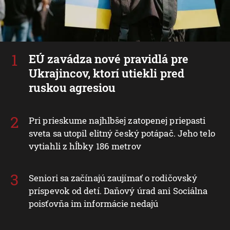
EÚ zavádza nové pravidlá pre
Ukrajincov, ktorí utiekli pred
ruskou agresiou
Pri prieskume najhlbšej zatopenej priepasti
sveta sa utopil elitný český potápač. Jeho telo
vytiahli z hĺbky 186 metrov
Seniori sa začínajú zaujímať o rodičovský
príspevok od detí. Daňový úrad ani Sociálna
poisťovňa im informácie nedajú