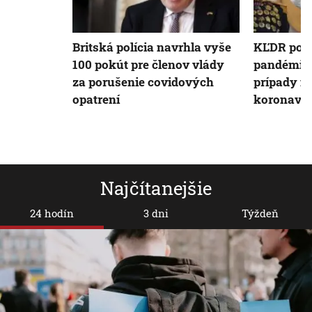
Britská polícia navrhla vyše
KĽDR po 
100 pokút pre členov vlády
pandémie 
za porušenie covidových
prípady in
opatrení
koronaví
Najčítanejšie
24 hodín
3 dni
Týždeň