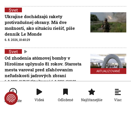
Svet
Ukrajine dochádzajú rakety
protivzdušnej obrany. Má dve
možnosti, ako situáciu riešiť, píše
denník Le Monde
6. 8. 2026, 10:40:29
Svet
Od zhodenia atómovej bomby v
Hirošime uplynulo 81 rokov. Starosta
mesta varoval pred zľahčovaním
AKTUALIZOVANÉ
neľudskosti jadrových zbraní
6. 8. 2026, 10:39:25
Aktualizované:
6. 8. 2026, 13:10:00
Svet
Dron s výbušninami, ktorý našli na
Viac
Videá
Odložené
Najčítanejšie
Po minúte
letisku, predstavuje novú úroveň
nebezpečenstva, tvrdí nemecký
minister vnútra
6. 8. 2026, 10:17:42