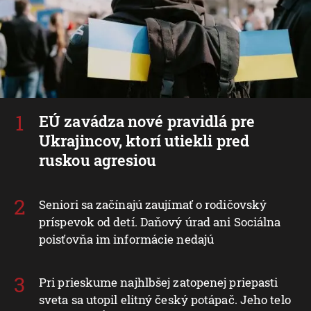
EÚ zavádza nové pravidlá pre
Ukrajincov, ktorí utiekli pred
ruskou agresiou
Seniori sa začínajú zaujímať o rodičovský
príspevok od detí. Daňový úrad ani Sociálna
poisťovňa im informácie nedajú
Pri prieskume najhlbšej zatopenej priepasti
sveta sa utopil elitný český potápač. Jeho telo