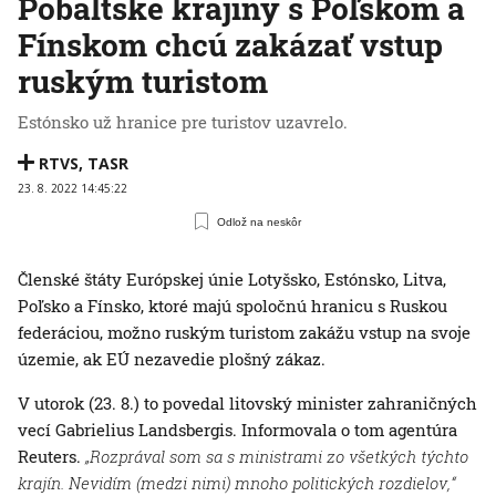
Pobaltské krajiny s Poľskom a
Fínskom chcú zakázať vstup
ruským turistom
Estónsko už hranice pre turistov uzavrelo.
RTVS
,
TASR
23. 8. 2022 14:45:22
Odlož na neskôr
Členské štáty Európskej únie Lotyšsko, Estónsko, Litva,
Poľsko a Fínsko, ktoré majú spoločnú hranicu s Ruskou
federáciou, možno ruským turistom zakážu vstup na svoje
územie, ak EÚ nezavedie plošný zákaz.
V utorok (23. 8.) to povedal litovský minister zahraničných
vecí Gabrielius Landsbergis. Informovala o tom agentúra
Reuters.
„Rozprával som sa s ministrami zo všetkých týchto
krajín. Nevidím (medzi nimi) mnoho politických rozdielov,“