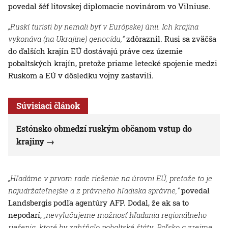
povedal šéf litovskej diplomacie novinárom vo Vilniuse.
„Ruskí turisti by nemali byť v Európskej únii. Ich krajina
vykonáva (na Ukrajine) genocídu,“
zdôraznil. Rusi sa zväčša
do ďalších krajín EÚ dostávajú práve cez územie
pobaltských krajín, pretože priame letecké spojenie medzi
Ruskom a EÚ v dôsledku vojny zastavili.
Súvisiaci článok
Estónsko obmedzí ruským občanom vstup do
krajiny
„Hľadáme v prvom rade riešenie na úrovni EÚ, pretože to je
najudržateľnejšie a z právneho hľadiska správne,“
povedal
Landsbergis podľa agentúry AFP. Dodal, že ak sa to
nepodarí,
„nevylučujeme možnosť hľadania regionálneho
riešenia, ktoré by zahŕňalo pobaltské štáty, Poľsko a zrejme