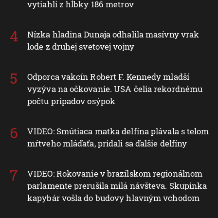
vytiahli z hĺbky 186 metrov
Nízka hladina Dunaja odhalila masívny vrak
lode z druhej svetovej vojny
Odporca vakcín Robert F. Kennedy mladší
vyzýva na očkovanie. USA čelia rekordnému
počtu prípadov osýpok
VIDEO: Smútiaca matka delfína plávala s telom
mŕtveho mláďaťa, pridali sa ďalšie delfíny
VIDEO: Rokovanie v brazílskom regionálnom
parlamente prerušila milá návšteva. Skupinka
kapybár vošla do budovy hlavným vchodom