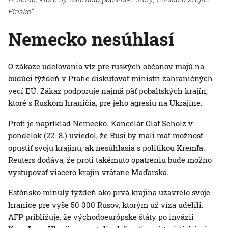
Fínsko“.
Nemecko nesúhlasí
O zákaze udeľovania víz pre ruských občanov majú na
budúci týždeň v Prahe diskutovať ministri zahraničných
vecí EÚ. Zákaz podporuje najmä päť pobaltských krajín,
ktoré s Ruskom hraničia, pre jeho agresiu na Ukrajine.
Proti je napríklad Nemecko. Kancelár Olaf Scholz v
pondelok (22. 8.) uviedol, že Rusi by mali mať možnosť
opustiť svoju krajinu, ak nesúhlasia s politikou Kremľa.
Reuters dodáva, že proti takémuto opatreniu bude možno
vystupovať viacero krajín vrátane Maďarska.
Estónsko minulý týždeň ako prvá krajina uzavrelo svoje
hranice pre vyše 50 000 Rusov, ktorým už víza udelili.
AFP približuje, že východoeurópske štáty po invázii