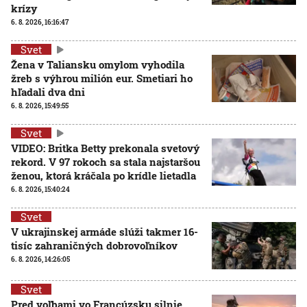
krízy
6. 8. 2026, 16:16:47
Svet
Žena v Taliansku omylom vyhodila
žreb s výhrou milión eur. Smetiari ho
hľadali dva dni
6. 8. 2026, 15:49:55
Svet
VIDEO: Britka Betty prekonala svetový
rekord. V 97 rokoch sa stala najstaršou
ženou, ktorá kráčala po krídle lietadla
6. 8. 2026, 15:40:24
Svet
V ukrajinskej armáde slúži takmer 16-
tisíc zahraničných dobrovoľníkov
6. 8. 2026, 14:26:05
Svet
Pred voľbami vo Francúzsku silnie