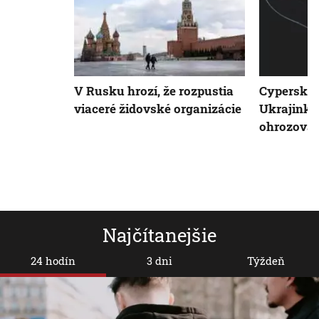
V Rusku hrozí, že rozpustia
Cyperská p
viaceré židovské organizácie
Ukrajinku
ohrozoval
Najčítanejšie
24 hodín
3 dni
Týždeň