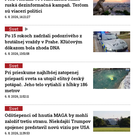
ruská dezinformačná kampaň. Terčom
sú viacerí politici
6. 8. 2026, 14:21:27
Svet
Po 15 rokoch zadržali podozrivého z
brutálnej vraždy v Prahe. Kľúčovým
dôkazom bola zhoda DNA
6. 8. 2026, 13:51:58
Svet
Pri prieskume najhlbšej zatopenej
priepasti sveta sa utopil elitný český
potápač. Jeho telo vytiahli z hĺbky 186
metrov
6. 8. 2026, 11:52:11
Svet
Odštiepenci od hnutia MAGA by mohli
založiť tretiu stranu. Niekdajší Trumpov
spojenec predstavil novú víziu pre USA
6. 8. 2026, 11:39:53