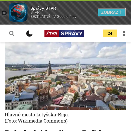
Správy STVR
ZOBRAZIŤ
STVR
BEZPLATNÉ - V Google Play
24
Hlavné mesto Lotyšska-Riga.
(Foto: Wikimedia Commons)