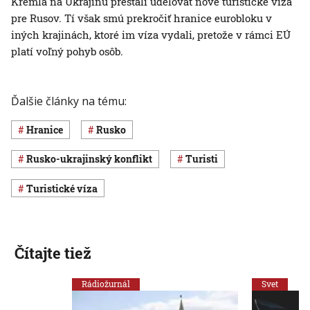
Kremľa na Ukrajinu prestali udeľovať nové turistické víza
pre Rusov. Tí však smú prekročiť hranice eurobloku v
iných krajinách, ktoré im víza vydali, pretože v rámci EÚ
platí voľný pohyb osôb.
Ďalšie články na tému:
hranice
Rusko
rusko-ukrajinský konflikt
turisti
turistické víza
Čítajte tiež
Rádiožurnál
Svet