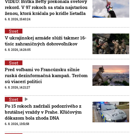
VIDEO: Britka Betty prekonala svetový
rekord. V 97 rokoch sa stala najstaršou
ženou, ktorá kráčala po krídle lietadla
6. 8. 2026, 15:40:24
Svet
V ukrajinskej armáde slúži takmer 16-
tisíc zahraničných dobrovoľníkov
6. 8. 2026, 14:26:05
Svet
Pred voľbami vo Francúzsku silnie
ruská dezinformačná kampaň. Terčom
sú viacerí politici
6. 8. 2026, 14:21:27
Svet
Po 15 rokoch zadržali podozrivého z
brutálnej vraždy v Prahe. Kľúčovým
dôkazom bola zhoda DNA
6. 8. 2026, 13:51:58