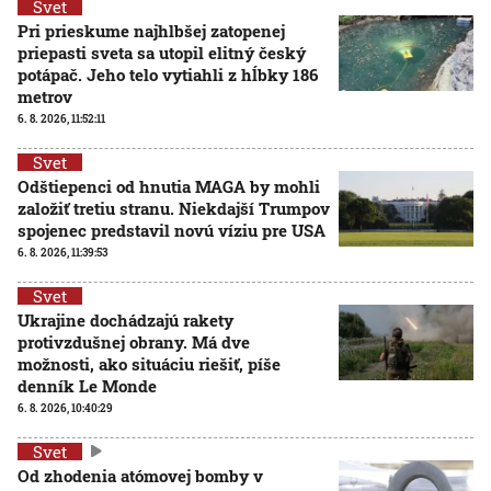
Svet
Pri prieskume najhlbšej zatopenej
priepasti sveta sa utopil elitný český
potápač. Jeho telo vytiahli z hĺbky 186
metrov
6. 8. 2026, 11:52:11
Svet
Odštiepenci od hnutia MAGA by mohli
založiť tretiu stranu. Niekdajší Trumpov
spojenec predstavil novú víziu pre USA
6. 8. 2026, 11:39:53
Svet
Ukrajine dochádzajú rakety
protivzdušnej obrany. Má dve
možnosti, ako situáciu riešiť, píše
denník Le Monde
6. 8. 2026, 10:40:29
Svet
Od zhodenia atómovej bomby v