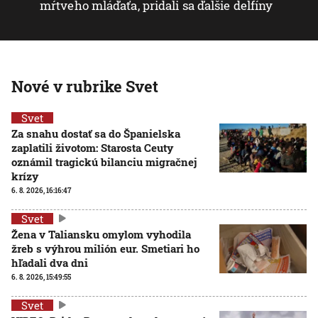
mŕtveho mláďaťa, pridali sa ďalšie delfíny
Nové v rubrike Svet
Svet
Za snahu dostať sa do Španielska
zaplatili životom: Starosta Ceuty
oznámil tragickú bilanciu migračnej
krízy
6. 8. 2026, 16:16:47
Svet
Žena v Taliansku omylom vyhodila
žreb s výhrou milión eur. Smetiari ho
hľadali dva dni
6. 8. 2026, 15:49:55
Svet