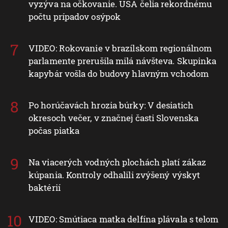
vyzýva na očkovanie. USA čelia rekordnému
počtu prípadov osýpok
VIDEO: Rokovanie v brazílskom regionálnom
parlamente prerušila milá návšteva. Skupinka
kapybár vošla do budovy hlavným vchodom
Po horúčavách hrozia búrky: V desiatich
okresoch večer, v značnej časti Slovenska
počas piatka
Na viacerých vodných plochách platí zákaz
kúpania. Kontroly odhalili zvýšený výskyt
baktérií
VIDEO: Smútiaca matka delfína plávala s telom