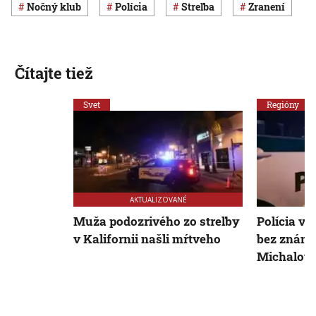
nočný klub
polícia
streľba
zranení
Čítajte tiež
Svet
Regióny
AKTUALIZOVANÉ
Muža podozrivého zo streľby
Polícia vy
v Kalifornii našli mŕtveho
bez známo
Michalov