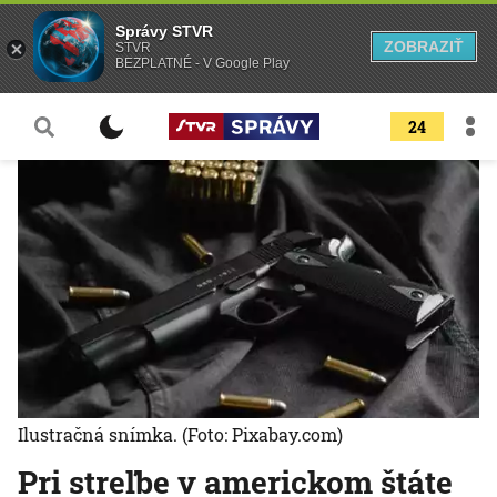
Správy STVR
ZOBRAZIŤ
STVR
BEZPLATNÉ - V Google Play
24
Ilustračná snímka.
(Foto: Pixabay.com)
Pri streľbe v americkom štáte