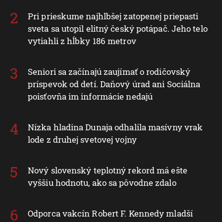
Pri prieskume najhlbšej zatopenej priepasti
sveta sa utopil elitný český potápač. Jeho telo
vytiahli z hĺbky 186 metrov
Seniori sa začínajú zaujímať o rodičovský
príspevok od detí. Daňový úrad ani Sociálna
poisťovňa im informácie nedajú
Nízka hladina Dunaja odhalila masívny vrak
lode z druhej svetovej vojny
Nový slovenský teplotný rekord má ešte
vyššiu hodnotu, ako sa pôvodne zdalo
Odporca vakcín Robert F. Kennedy mladší