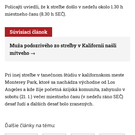
Policajti uviedli, že k streľbe došlo v nedeľu okolo 1.30 h
miestneho času (8.30 h SEČ).
Súvisiaci článok
Muža podozrivého zo streľby v Kalifornii našli
mŕtveho
Pri inej streľbe v tanečnom štúdiu v kalifornskom meste
Monterey Park, ktoré sa nachádza východne od Los
Angeles a kde žije početná ázijská komunita, zahynulo v
sobotu (21. 1.) večer miestneho času (v nedeľu ráno SEČ)
desať ľudí a ďalších desať bolo zranených.
Ďalšie články na tému: