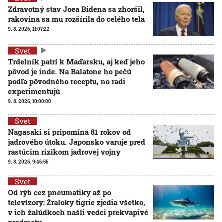
Zdravotný stav Joea Bidena sa zhoršil,
rakovina sa mu rozšírila do celého tela
9. 8. 2026, 11:07:22
Svet
Trdelník patrí k Maďarsku, aj keď jeho
pôvod je inde. Na Balatone ho pečú
podľa pôvodného receptu, no radi
experimentujú
9. 8. 2026, 10:00:00
Svet
Nagasaki si pripomína 81 rokov od
jadrového útoku. Japonsko varuje pred
rastúcim rizikom jadrovej vojny
9. 8. 2026, 9:46:56
Svet
Od rýb cez pneumatiky až po
televízory: Žraloky tigrie zjedia všetko,
v ich žalúdkoch našli vedci prekvapivé
predmety