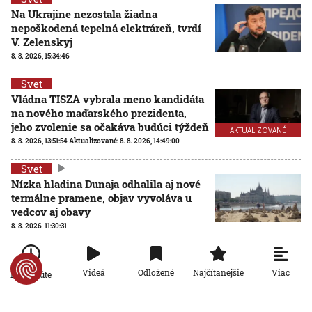
Na Ukrajine nezostala žiadna
nepoškodená tepelná elektráreň, tvrdí
V. Zelenskyj
8. 8. 2026, 15:34:46
Svet
Vládna TISZA vybrala meno kandidáta
na nového maďarského prezidenta,
jeho zvolenie sa očakáva budúci týždeň
AKTUALIZOVANÉ
8. 8. 2026, 13:51:54
Aktualizované:
8. 8. 2026, 14:49:00
Svet
Nízka hladina Dunaja odhalila aj nové
termálne pramene, objav vyvoláva u
vedcov aj obavy
8. 8. 2026, 11:30:31
Svet
Viac
Videá
Odložené
Najčítanejšie
Po minúte
Podvodné ponuky ubytovania v Chorvátsku: Pár kliknutí
na internete a môžete prísť o peniaze aj dovolenku
8. 8. 2026, 10:51:49