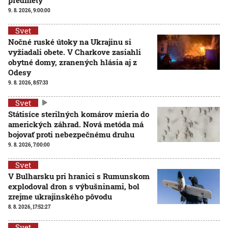
9. 8. 2026, 9:00:00
Svet
Nočné ruské útoky na Ukrajinu si
vyžiadali obete. V Charkove zasiahli
obytné domy, zranených hlásia aj z
Odesy
9. 8. 2026, 8:57:33
Svet
Státisíce sterilných komárov mieria do
amerických záhrad. Nová metóda má
bojovať proti nebezpečnému druhu
9. 8. 2026, 7:00:00
Svet
V Bulharsku pri hranici s Rumunskom
explodoval dron s výbušninami, bol
zrejme ukrajinského pôvodu
8. 8. 2026, 17:52:27
Svet