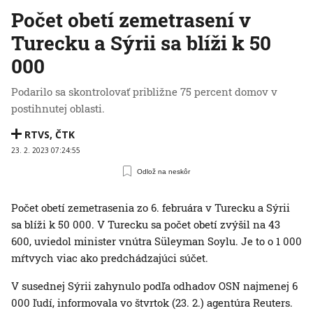
Počet obetí zemetrasení v
Turecku a Sýrii sa blíži k 50
000
Podarilo sa skontrolovať približne 75 percent domov v
postihnutej oblasti.
RTVS
,
ČTK
23. 2. 2023 07:24:55
Odlož na neskôr
Počet obetí zemetrasenia zo 6. februára v Turecku a Sýrii
sa blíži k 50 000. V Turecku sa počet obetí zvýšil na 43
600, uviedol minister vnútra Süleyman Soylu. Je to o 1 000
mŕtvych viac ako predchádzajúci súčet.
V susednej Sýrii zahynulo podľa odhadov OSN najmenej 6
000 ľudí, informovala vo štvrtok (23. 2.) agentúra Reuters.