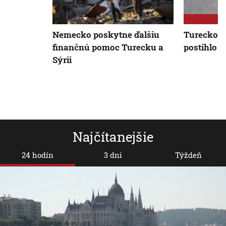
Nemecko poskytne ďalšiu
Turecko-s
finančnú pomoc Turecku a
postihlo ď
Sýrii
Najčítanejšie
24 hodín
3 dni
Týždeň