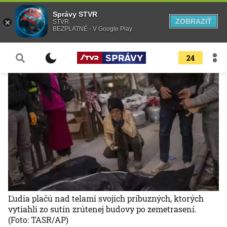
Správy STVR
ZOBRAZIŤ
STVR
BEZPLATNÉ - V Google Play
24
Ľudia plačú nad telami svojich príbuzných, ktorých
vytiahli zo sutín zrútenej budovy po zemetrasení.
(Foto: TASR/AP)