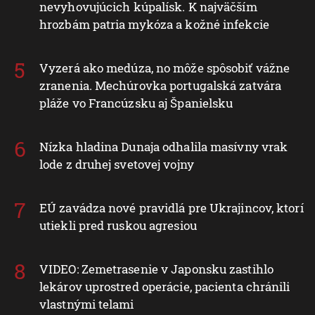
nevyhovujúcich kúpalísk. K najväčším
hrozbám patria mykóza a kožné infekcie
Vyzerá ako medúza, no môže spôsobiť vážne
zranenia. Mechúrovka portugalská zatvára
pláže vo Francúzsku aj Španielsku
Nízka hladina Dunaja odhalila masívny vrak
lode z druhej svetovej vojny
EÚ zavádza nové pravidlá pre Ukrajincov, ktorí
utiekli pred ruskou agresiou
VIDEO: Zemetrasenie v Japonsku zastihlo
lekárov uprostred operácie, pacienta chránili
vlastnými telami