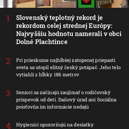
Slovenský teplotný rekord je
rekordom celej strednej Európy:
Najvyššiu hodnotu namerali v obci
Dolné Plachtince
Pri prieskume najhlbšej zatopenej priepasti
sveta sa utopil elitný český potápač. Jeho telo
vytiahli z hĺbky 186 metrov
Seniori sa začínajú zaujímať o rodičovský
príspevok od detí. Daňový úrad ani Sociálna
poisťovňa im informácie nedajú
Hygienici upozorňujú na desiatky