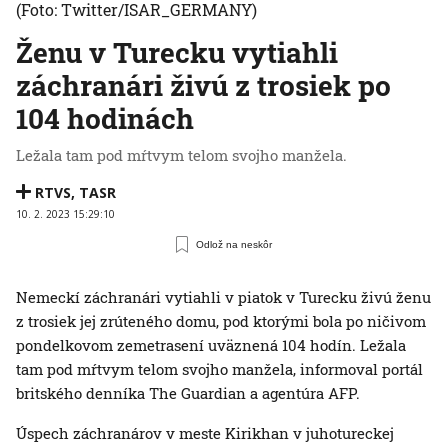
(Foto: Twitter/ISAR_GERMANY)
Ženu v Turecku vytiahli
záchranári živú z trosiek po
104 hodinách
Ležala tam pod mŕtvym telom svojho manžela.
RTVS
,
TASR
10. 2. 2023 15:29:10
Odlož na neskôr
Nemeckí záchranári vytiahli v piatok v Turecku živú ženu
z trosiek jej zrúteného domu, pod ktorými bola po ničivom
pondelkovom zemetrasení uväznená 104 hodín. Ležala
tam pod mŕtvym telom svojho manžela, informoval portál
britského denníka The Guardian a agentúra AFP.
Úspech záchranárov v meste Kirikhan v juhotureckej