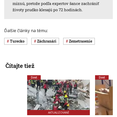
miznú, pretože podľa expertov šance zachrániť
životy prudko klesajú po 72 hodinách.
Ďalšie články na tému:
Turecko
záchranári
zemetrasenie
Čítajte tiež
Svet
Svet
AKTUALIZOVANÉ