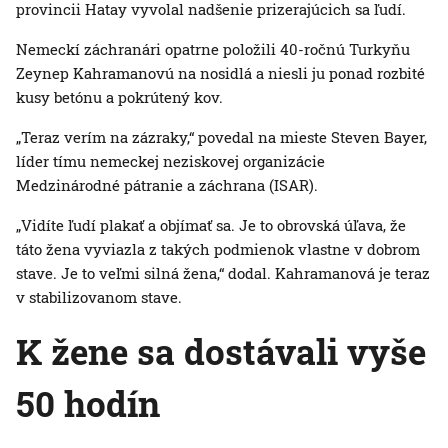
provincii Hatay vyvolal nadšenie prizerajúcich sa ľudí.
Nemeckí záchranári opatrne položili 40-ročnú Turkyňu
Zeynep Kahramanovú na nosidlá a niesli ju ponad rozbité
kusy betónu a pokrútený kov.
„Teraz verím na zázraky,“ povedal na mieste Steven Bayer,
líder tímu nemeckej neziskovej organizácie
Medzinárodné pátranie a záchrana (ISAR).
„Vidíte ľudí plakať a objímať sa. Je to obrovská úľava, že
táto žena vyviazla z takých podmienok vlastne v dobrom
stave. Je to veľmi silná žena,“ dodal. Kahramanová je teraz
v stabilizovanom stave.
K žene sa dostávali vyše
50 hodín