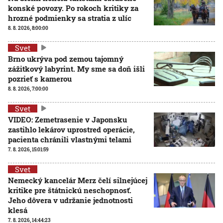
konské povozy. Po rokoch kritiky za
hrozné podmienky sa stratia z ulíc
8. 8. 2026, 8:00:00
Svet
Brno ukrýva pod zemou tajomný
zážitkový labyrint. My sme sa doň išli
pozrieť s kamerou
8. 8. 2026, 7:00:00
Svet
VIDEO: Zemetrasenie v Japonsku
zastihlo lekárov uprostred operácie,
pacienta chránili vlastnými telami
7. 8. 2026, 15:01:59
Svet
Nemecký kancelár Merz čelí silnejúcej
kritike pre štátnickú neschopnosť.
Jeho dôvera v udržanie jednotnosti
klesá
7. 8. 2026, 14:44:23