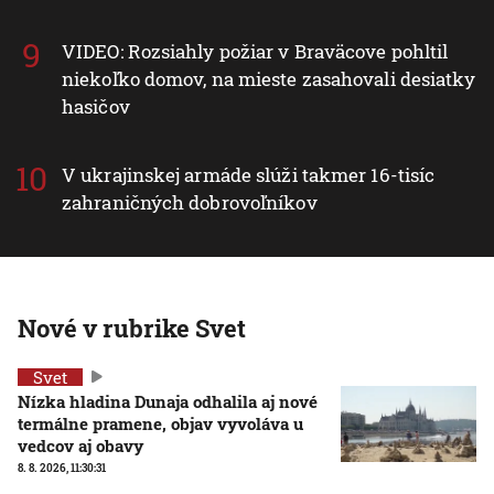
VIDEO: Rozsiahly požiar v Braväcove pohltil
niekoľko domov, na mieste zasahovali desiatky
hasičov
V ukrajinskej armáde slúži takmer 16-tisíc
zahraničných dobrovoľníkov
Nové v rubrike Svet
Svet
Nízka hladina Dunaja odhalila aj nové
termálne pramene, objav vyvoláva u
vedcov aj obavy
8. 8. 2026, 11:30:31