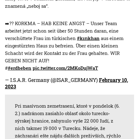
znamená „neboj sa“.
➡️?? KORKMA – HAB KEINE ANGST – Unser Team
arbeitet jetzt schon seit über 50 Stunden daran, eine
verschüttete Frau im türkischen
#kırıkhan
aus einem
eingestürzten Haus zu befreien. Über einen kleinen
Schacht wird der Kontakt zu der Frau gehalten. WIR
GEBEN NICHT AUF!
#
#erdbeben
pic.twitter.com/2MKoDujWaT
— I.S.A.R. Germany (@ISAR_GERMANY)
February 10,
2023
Pri masívnom zemetrasení, ktoré v pondelok (6.
2.) nadránom zasiahlo oblasť okolo turecko-
sýrskej hranice, zahynulo vyše 22 000 ľudí, z
nich takmer 19 000 v Turecku. Nádeje, že
záchranári ešte nájdu ďalších preživších, rýchlo