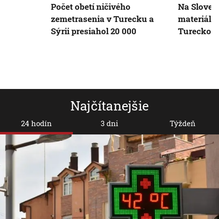
Počet obetí ničivého
Na Sloven
zemetrasenia v Turecku a
materiáln
Sýrii presiahol 20 000
Turecko
Najčítanejšie
24 hodín
3 dni
Týždeň