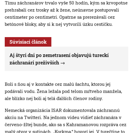
Tímu záchranárov trvalo vyše 50 hodín, kým sa krvopotne
prehrabali cez trosky až k žene, neúnavne postupovali
centimeter po centimetri. Opatrne sa prerezávali cez
betónové bloky, aby si k nej vytvorili úzku cestičku.
Súvisiaci článok
Aj štyri dni po zemetrasení objavujú tureckí
záchranári preživších
Boli s ňou aj v kontakte cez malú šachtu, ktorou jej
podávali vodu. Žena ležala pod telom mŕtveho manžela,
ale blízko nej boli aj telá ďalších členov rodiny.
Nemecká organizácia ISAR dokumentovala záchrannú
akciu na Twitteri. Na jednom videu vidieť záchranára v
červeno-žltej bunde, ako sa s Kahramanovou rozpráva cez
malý otvor v sutinách. „Korkma,“ hovorí jej. V turečtine to