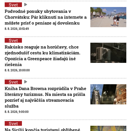
Svet
Podvodné ponuky ubytovania v
Chorvátsku: Pár kliknutí na internete a
môžete prísť o peniaze aj dovolenku
8. 8. 2026, 10:51:49
Svet
Rakúsko reaguje na horúčavy, chce
zjednodušiť cestu ku klimatizáciám.
Opozícia a Greenpeace žiadajú iné
riešenia
8. 8. 2026, 10:00:00
Svet
Kniha Dana Browna rozprúdila v Prahe
literárny turizmus. Na miesta sa prišla
pozrieť aj najväčšia streamovacia
služba
8. 8. 2026, 9:00:00
Svet
Na Sicílii končia turistami obľúbené