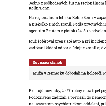
Jedno z poškodených áut na regionálnom l
Kolín/Bonn
Na regionálnom letisku Kolín/Bonn v záp
a niekoľko z nich zranil. Podľa prvotných 
agentúra Reuters v piatok (24. 3.) s odvola
Muž šoféroval prenajaté auto a pri incidente
zadržaní kládol odpor a údajne zranil aj dv
Súvisiaci článok
Muža v Nemecku dobodali na kolotoči. Pr
Existujú náznaky, že 57-ročný muž trpel p
Podozrivého zadržali a previezli do nemoc
na uzavretom psychiatrickom oddelení, prib