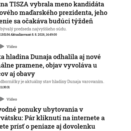
na TISZA vybrala meno kandidáta
ového maďarského prezidenta, jeho
enie sa očakáva budúci týždeň
 bývalý predseda najvyššieho súdu.
 13:51:54
Aktualizované:
8. 8. 2026, 14:49:00
Video
a hladina Dunaja odhalila aj nové
álne pramene, objav vyvoláva u
ov aj obavy
odborníčky je aktuálny stav hladiny Dunaja varovaním.
 11:30:31
Video
vodné ponuky ubytovania v
vátsku: Pár kliknutí na internete a
te prísť o peniaze aj dovolenku