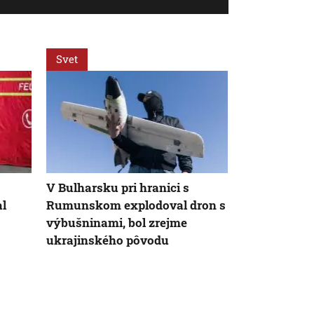
Svet
Svet
V Bulharsku pri hranici s
Na Ukrajine
al
Rumunskom explodoval dron s
nepoškodená
výbušninami, bol zrejme
elektráreň, t
ukrajinského pôvodu