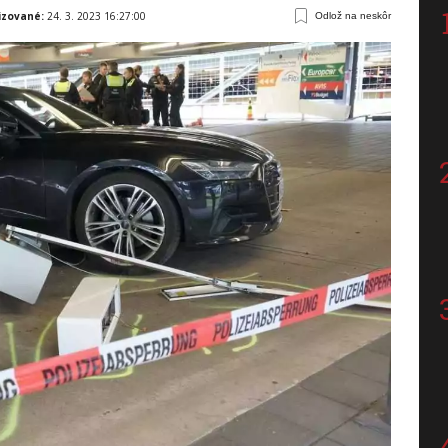
izované:
24. 3. 2023 16:27:00
Odlož na neskôr