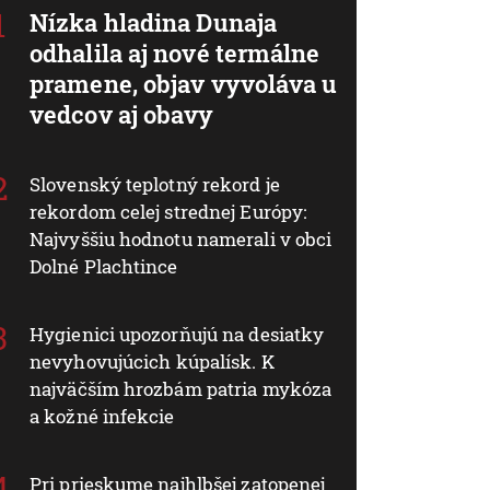
Nízka hladina Dunaja
odhalila aj nové termálne
pramene, objav vyvoláva u
vedcov aj obavy
Slovenský teplotný rekord je
rekordom celej strednej Európy:
Najvyššiu hodnotu namerali v obci
Dolné Plachtince
Hygienici upozorňujú na desiatky
nevyhovujúcich kúpalísk. K
najväčším hrozbám patria mykóza
a kožné infekcie
Pri prieskume najhlbšej zatopenej