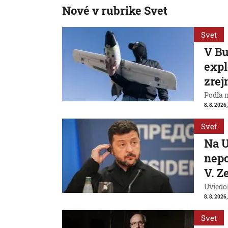
Nové v rubrike Svet
Svet
V Bu
expl
zrej
Podľa 
8. 8. 2026,
Svet
Na U
nepo
V. Z
Uviedo
8. 8. 2026,
Svet