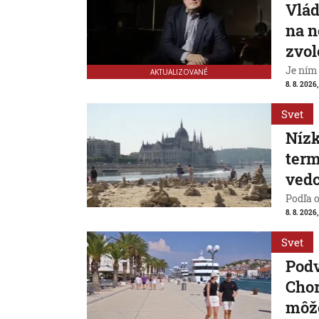
Vlád
na n
zvol
Je ním
AKTUALIZOVANÉ
8. 8. 2026,
Svet
Nízk
term
vedc
Podľa 
8. 8. 2026,
Svet
Pod
Chor
môže