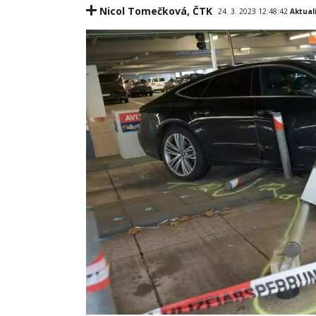
Nicol Tomečková
,
ČTK
24. 3. 2023 12:48:42
Aktual