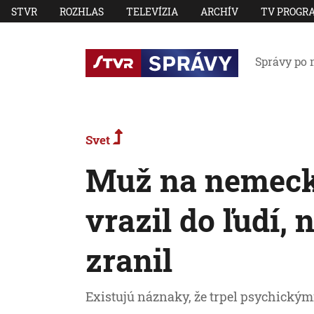
STVR
ROZHLAS
TELEVÍZIA
ARCHÍV
TV PROGR
Správy po 
Svet
Muž na nemeck
vrazil do ľudí, 
zranil
Existujú náznaky, že trpel psychický