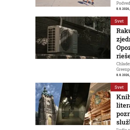
Podvede
8. 8. 2026,
Svet
Rakú
zjed
Opoz
rieš
Chladen
Greenp
8. 8. 2026
Svet
Knih
lite
pozr
služ
Ľudia s