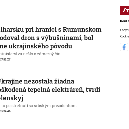
Konta
lharsku pri hranici s Rumunskom
Copyri
odoval dron s výbušninami, bol
Cookie
me ukrajinského pôvodu
ministerstva nešlo o zámerný čin.
 17:52:27
krajine nezostala žiadna
škodená tepelná elektráreň, tvrdí
elenskyj
l to po stretnutí so srbským prezidentom.
 15:34:46