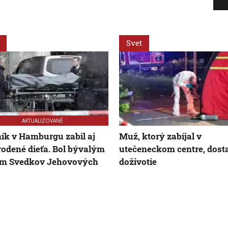
Svet
AKTUALIZOVANÉ
ík v Hamburgu zabil aj
Muž, ktorý zabíjal v
odené dieťa. Bol bývalým
utečeneckom centre, dost
om Svedkov Jehovových
doživotie