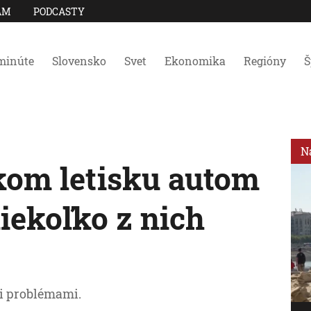
AM
PODCASTY
minúte
Slovensko
Svet
Ekonomika
Regióny
Š
N
om letisku autom
niekoľko z nich
mi problémami.