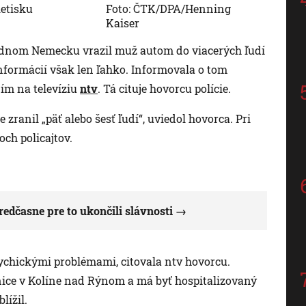
etisku
Foto: ČTK/DPA/Henning
Kaiser
adnom Nemecku vrazil muž autom do viacerých ľudí
informácií však len ľahko. Informovala o tom
ním na televíziu
ntv
. Tá cituje hovorcu polície.
 zranil „päť alebo šesť ľudí“, uviedol hovorca. Pri
och policajtov.
edčasne pre to ukončili slávnosti
sychickými problémami, citovala ntv hovorcu.
nice v Kolíne nad Rýnom a má byť hospitalizovaný
lížil.