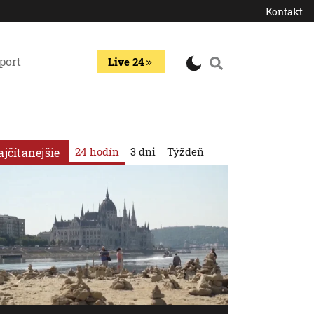
Kontakt
port
Live 24
24 hodín
3 dni
Týždeň
ajčítanejšie