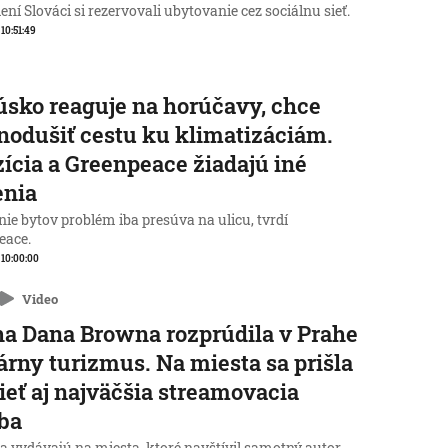
ní Slováci si rezervovali ubytovanie cez sociálnu sieť.
 10:51:49
sko reaguje na horúčavy, chce
nodušiť cestu ku klimatizáciám.
ícia a Greenpeace žiadajú iné
enia
ie bytov problém iba presúva na ulicu, tvrdí
eace.
, 10:00:00
Video
a Dana Browna rozprúdila v Prahe
rárny turizmus. Na miesta sa prišla
ieť aj najväčšia streamovacia
ba
a vydávajú na miesta, ktoré navštívil samotný autor.