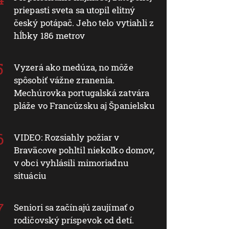
priepasti sveta sa utopil elitný
český potápač. Jeho telo vytiahli z
hĺbky 186 metrov
Vyzerá ako medúza, no môže
spôsobiť vážne zranenia.
Mechúrovka portugalská zatvára
pláže vo Francúzsku aj Španielsku
VIDEO: Rozsiahly požiar v
Braväcove pohltil niekoľko domov,
v obci vyhlásili mimoriadnu
situáciu
Seniori sa začínajú zaujímať o
rodičovský príspevok od detí.