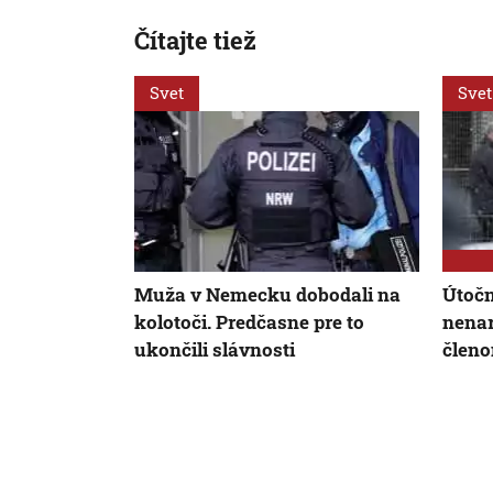
Čítajte tiež
Svet
Svet
Muža v Nemecku dobodali na
Útočn
kolotoči. Predčasne pre to
nenar
ukončili slávnosti
člen