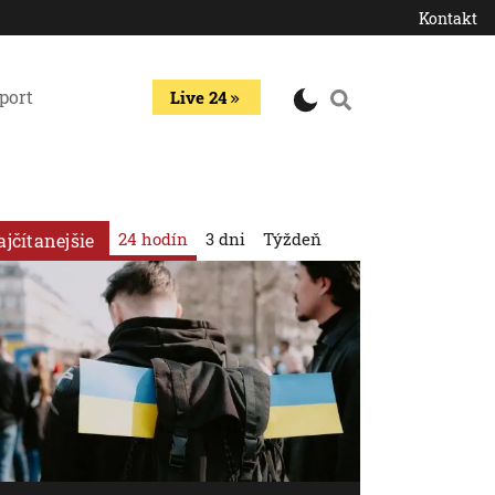
Kontakt
port
Live 24
24 hodín
3 dni
Týždeň
ajčítanejšie