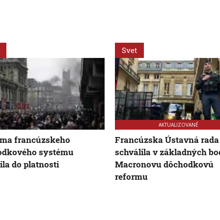
Svet
AKTUALIZOVANÉ
rma francúzskeho
Francúzska Ústavná rada
odkového systému
schválila v základných b
ila do platnosti
Macronovu dôchodkovú
reformu