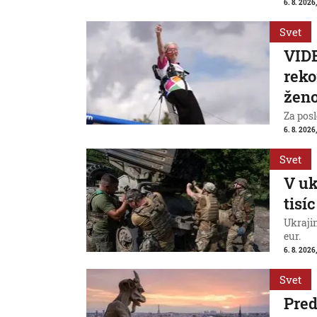
6. 8. 2026,
Svet
VIDE
reko
ženo
Za posl
6. 8. 2026
Svet
V uk
tisí
Ukraji
eur.
6. 8. 2026
Svet
Pred