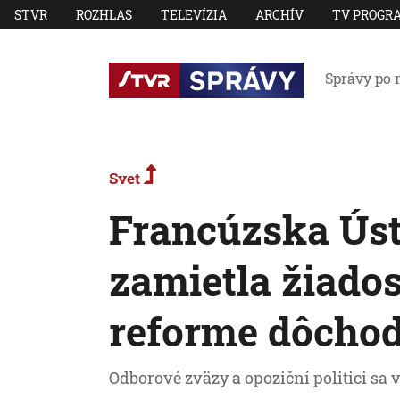
STVR
ROZHLAS
TELEVÍZIA
ARCHÍV
TV PROGR
Správy po 
Svet
Francúzska Úst
zamietla žiado
reforme dôcho
Odborové zväzy a opoziční politici sa 