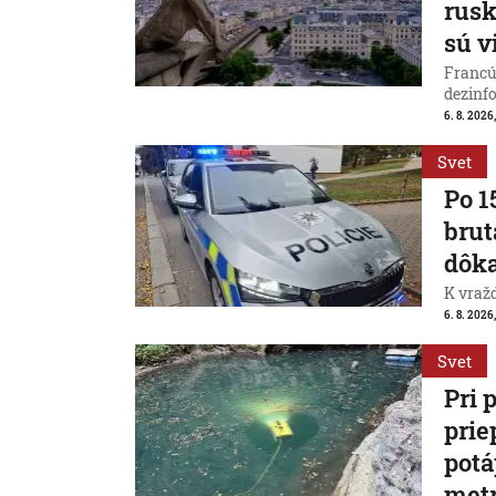
rus
sú v
Francú
dezinfo
6. 8. 2026,
Svet
Po 1
brut
dôk
K vraž
6. 8. 2026,
Svet
Pri 
prie
potá
met