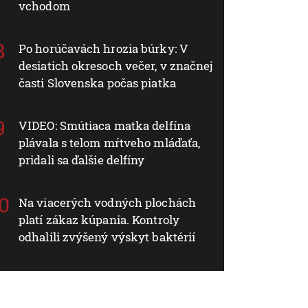
vchodom
Po horúčavách hrozia búrky: V
desiatich okresoch večer, v značnej
časti Slovenska počas piatka
VIDEO: Smútiaca matka delfína
plávala s telom mŕtveho mláďaťa,
pridali sa ďalšie delfíny
Na viacerých vodných plochách
platí zákaz kúpania. Kontroly
odhalili zvýšený výskyt baktérií