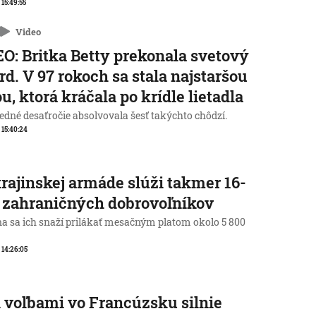
 15:49:55
Video
O: Britka Betty prekonala svetový
rd. V 97 rokoch sa stala najstaršou
u, ktorá kráčala po krídle lietadla
edné desaťročie absolvovala šesť takýchto chôdzí.
, 15:40:24
rajinskej armáde slúži takmer 16-
c zahraničných dobrovoľníkov
na sa ich snaží prilákať mesačným platom okolo 5 800
, 14:26:05
 voľbami vo Francúzsku silnie