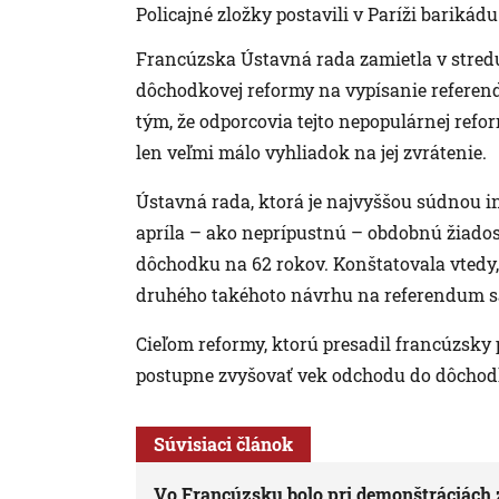
Policajné zložky postavili v Paríži bariká
Francúzska Ústavná rada zamietla v stredu
dôchodkovej reformy na vypísanie referend
tým, že odporcovia tejto nepopulárnej refo
len veľmi málo vyhliadok na jej zvrátenie.
Ústavná rada, ktorá je najvyššou súdnou in
apríla – ako neprípustnú – obdobnú žiado
dôchodku na 62 rokov. Konštatovala vtedy, 
druhého takéhoto návrhu na referendum sa
Cieľom reformy, ktorú presadil francúzsky
postupne zvyšovať vek odchodu do dôchodk
Súvisiaci článok
Vo Francúzsku bolo pri demonštráciách z