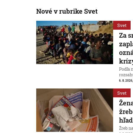
Nové v rubrike Svet
Svet
Za s
zapl
ozná
kríz
Podľa 
rozsah
6. 8. 2026,
Svet
Žena
žreb
hľad
Žreb n