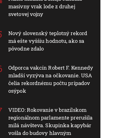
masívny vrak lode z druhej
svetovej vojny
Nový slovenský teplotný rekord
má ešte vyššiu hodnotu, ako sa
pôvodne zdalo
Odporca vakcín Robert F. Kennedy
mladší vyzýva na očkovanie. USA
čelia rekordnému počtu prípadov
osýpok
VIDEO: Rokovanie v brazílskom
regionálnom parlamente prerušila
milá návšteva. Skupinka kapybár
vošla do budovy hlavným