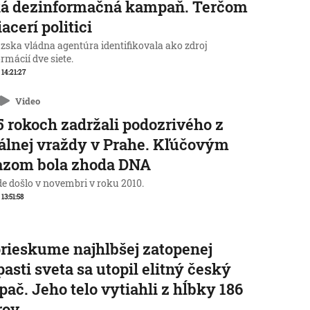
ká dezinformačná kampaň. Terčom
iacerí politici
zska vládna agentúra identifikovala ako zdroj
rmácií dve siete.
 14:21:27
Video
5 rokoch zadržali podozrivého z
álnej vraždy v Prahe. Kľúčovým
azom bola zhoda DNA
de došlo v novembri v roku 2010.
 13:51:58
prieskume najhlbšej zatopenej
pasti sveta sa utopil elitný český
pač. Jeho telo vytiahli z hĺbky 186
rov