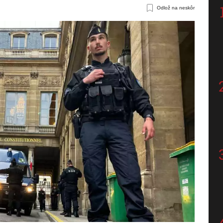
Odlož na neskôr