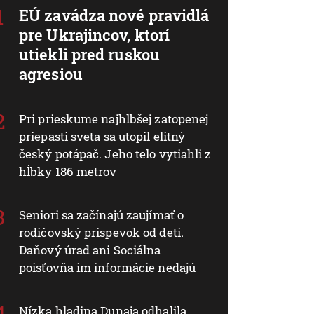
EÚ zavádza nové pravidlá
pre Ukrajincov, ktorí
utiekli pred ruskou
agresiou
Pri prieskume najhlbšej zatopenej
priepasti sveta sa utopil elitný
český potápač. Jeho telo vytiahli z
hĺbky 186 metrov
Seniori sa začínajú zaujímať o
rodičovský príspevok od detí.
Daňový úrad ani Sociálna
poisťovňa im informácie nedajú
Nízka hladina Dunaja odhalila