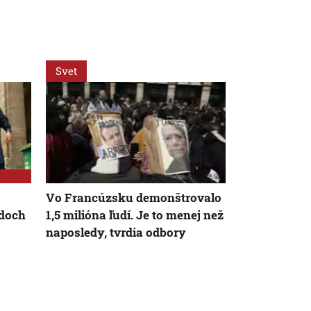
Svet
Svet
Vo Francúzsku demonštrovalo
Turisti zúri
odoch
1,5 milióna ľudí. Je to menej než
Francúzi zab
naposledy, tvrdia odbory
známeho m