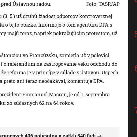
du pred Ústavnou radou.
Foto: TASR/AP
 (3. 5.) už druhú žiadosť odporcov kontroverznej
a o tejto otázke. Informuje o tom agentúra DPA s
rmy majú teraz, napriek pokračujúcim protestom, už
štanciou vo Francúzsku, zamietla už v polovici
sť o referendum na zastropovanie veku odchodu do
že reforma je v princípe v súlade s ústavou. Úspech
 preto ani teraz neočakával, komentuje DPA.
 prezident Emmanuel Macron, je od 1. septembra
u zo súčasných 62 na 64 rokov.
ranených 406 policajtov a zatkli 540 ľudí