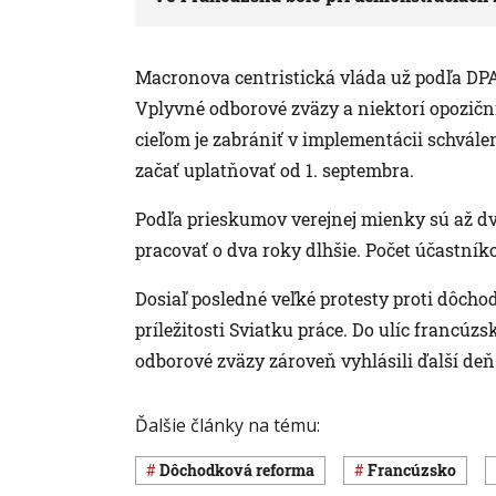
Macronova centristická vláda už podľa DP
Vplyvné odborové zväzy a niektorí opoziční 
cieľom je zabrániť v implementácii schvá
začať uplatňovať od 1. septembra.
Podľa prieskumov verejnej mienky sú až dv
pracovať o dva roky dlhšie. Počet účastník
Dosiaľ posledné veľké protesty proti dôchodk
príležitosti Sviatku práce. Do ulíc francúzs
odborové zväzy zároveň vyhlásili ďalší deň 
Ďalšie články na tému:
dôchodková reforma
Francúzsko