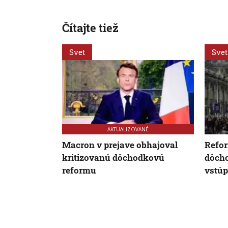
Čítajte tiež
Svet
Svet
AKTUALIZOVANÉ
Macron v prejave obhajoval
Refo
kritizovanú dôchodkovú
dôch
reformu
vstúp