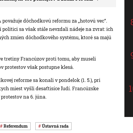
A považuje dôchodkovú reformu za „hotovú vec“.
politici sa však stále nevzdali nádeje na zvrat: ich
lených zmien dôchodkového systému, ktoré sa majú
e tretiny Francúzov proti tomu, aby museli
ov protestov však postupne klesá.
ovej reforme sa konali v pondelok (1. 5.), pri
kych miest vyšli desaťtisíce ľudí. Francúzske
protestov na 6. júna.
referendum
Ústavná rada