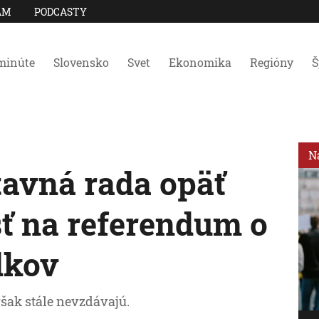
AM
PODCASTY
minúte
Slovensko
Svet
Ekonomika
Regióny
Š
N
avná rada opäť
sť na referendum o
dkov
však stále nevzdávajú.