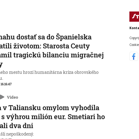
Konta
nahu dostať sa do Španielska
Copyri
atili životom: Starosta Ceuty
Cookie
mil tragickú bilanciu migračnej
y
neho mestu hrozí humanitárna kríza obrovského
u.
 16:16:47
Video
 v Taliansku omylom vyhodila
 s výhrou milión eur. Smetiari ho
ali dva dni
ašli nepoškodený.