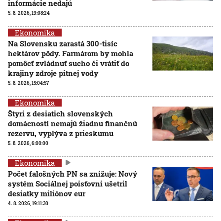
informácie nedajú
5. 8. 2026, 19:08:24
Ekonomika
Na Slovensku zarastá 300-tisíc
hektárov pôdy. Farmárom by mohla
pomôcť zvládnuť sucho či vrátiť do
krajiny zdroje pitnej vody
5. 8. 2026, 15:04:57
Ekonomika
Štyri z desiatich slovenských
domácností nemajú žiadnu finančnú
rezervu, vyplýva z prieskumu
5. 8. 2026, 6:00:00
Ekonomika
Počet falošných PN sa znižuje: Nový
systém Sociálnej poisťovni ušetril
desiatky miliónov eur
4. 8. 2026, 19:11:30