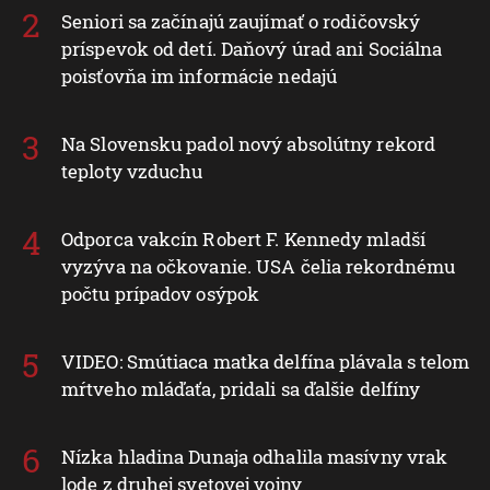
Seniori sa začínajú zaujímať o rodičovský
príspevok od detí. Daňový úrad ani Sociálna
poisťovňa im informácie nedajú
Na Slovensku padol nový absolútny rekord
teploty vzduchu
Odporca vakcín Robert F. Kennedy mladší
vyzýva na očkovanie. USA čelia rekordnému
počtu prípadov osýpok
VIDEO: Smútiaca matka delfína plávala s telom
mŕtveho mláďaťa, pridali sa ďalšie delfíny
Nízka hladina Dunaja odhalila masívny vrak
lode z druhej svetovej vojny