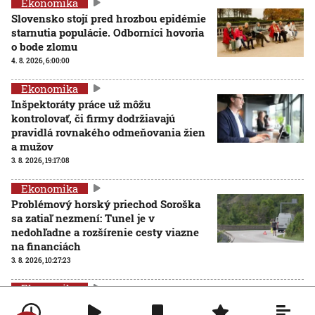
Ekonomika
Slovensko stojí pred hrozbou epidémie
starnutia populácie. Odborníci hovoria
o bode zlomu
4. 8. 2026, 6:00:00
Ekonomika
Inšpektoráty práce už môžu
kontrolovať, či firmy dodržiavajú
pravidlá rovnakého odmeňovania žien
a mužov
3. 8. 2026, 19:17:08
Ekonomika
Problémový horský priechod Soroška
sa zatiaľ nezmení: Tunel je v
nedohľadne a rozšírenie cesty viazne
na financiách
3. 8. 2026, 10:27:23
Ekonomika
Viac než desaťtisíc hotelov žaluje portál