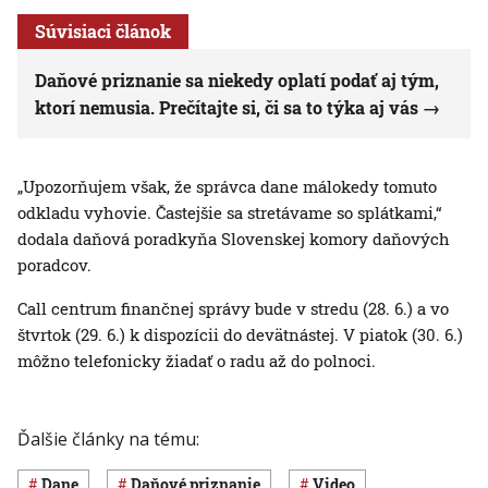
Súvisiaci článok
Daňové priznanie sa niekedy oplatí podať aj tým,
ktorí nemusia. Prečítajte si, či sa to týka aj vás
„Upozorňujem však, že správca dane málokedy tomuto
odkladu vyhovie. Častejšie sa stretávame so splátkami,“
dodala daňová poradkyňa Slovenskej komory daňových
poradcov.
Call centrum finančnej správy bude v stredu (28. 6.) a vo
štvrtok (29. 6.) k dispozícii do devätnástej. V piatok (30. 6.)
môžno telefonicky žiadať o radu až do polnoci.
Ďalšie články na tému:
dane
daňové priznanie
Video