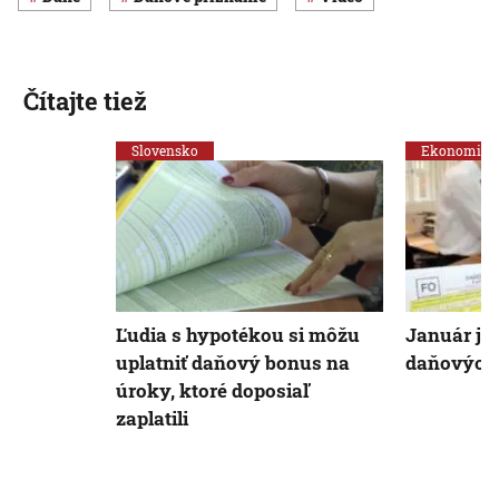
Čítajte tiež
Slovensko
Ekonomika
Ľudia s hypotékou si môžu
Január je
uplatniť daňový bonus na
daňových 
úroky, ktoré doposiaľ
zaplatili