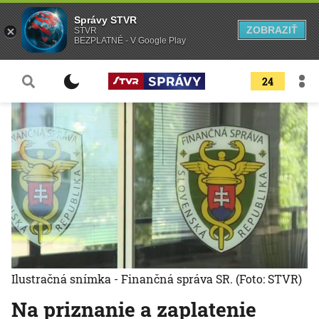
Správy STVR
ZOBRAZIŤ
STVR
BEZPLATNÉ - V Google Play
24
Ilustračná snímka - Finančná správa SR.
(Foto: STVR)
Na priznanie a zaplatenie