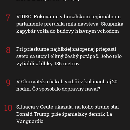
VIDEO: Rokovanie v brazílskom regionálnom
parlamente prerušila milá návšteva. Skupinka
kapybár vošla do budovy hlavným vchodom
Pri prieskume najhlbšej zatopenej priepasti
sveta sa utopil elitný český potápač. Jeho telo
vytiahli z hĺbky 186 metrov
V Chorvátsku čakali vodiči v kolónach aj 20
hodín. Čo spôsobilo dopravný nával?
Situácia v Ceute ukázala, na koho strane stál
Donald Trump, píše španielsky denník La
Vanguardia