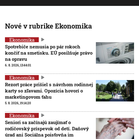
Nové v rubrike Ekonomika
Ekonomika
Spotrebiče nemusia po pár rokoch
končiť na smetisku. EÚ posilňuje právo
na opravu
6. 8. 2026, 13:44:01
Ekonomika
Rezort práce prišiel s návrhom rodinnej
karty so zľavami. Opozícia hovorí o
marketingovom ťahu
5. 8. 2026, 19:14:20
Ekonomika
Seniori sa začínajú zaujímať o
rodičovský príspevok od detí. Daňový
úrad ani Sociálna poisťovňa im