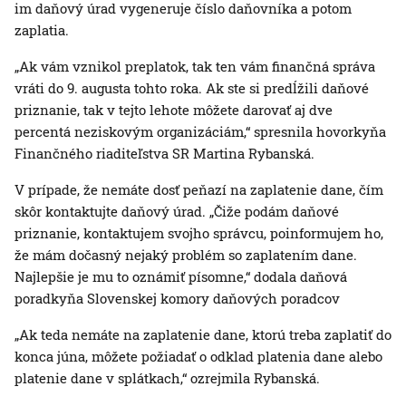
im daňový úrad vygeneruje číslo daňovníka a potom
zaplatia.
„Ak vám vznikol preplatok, tak ten vám finančná správa
vráti do 9. augusta tohto roka. Ak ste si predĺžili daňové
priznanie, tak v tejto lehote môžete darovať aj dve
percentá neziskovým organizáciám,“ spresnila hovorkyňa
Finančného riaditeľstva SR Martina Rybanská.
V prípade, že nemáte dosť peňazí na zaplatenie dane, čím
skôr kontaktujte daňový úrad. „Čiže podám daňové
priznanie, kontaktujem svojho správcu, poinformujem ho,
že mám dočasný nejaký problém so zaplatením dane.
Najlepšie je mu to oznámiť písomne,“ dodala daňová
poradkyňa Slovenskej komory daňových poradcov
„Ak teda nemáte na zaplatenie dane, ktorú treba zaplatiť do
konca júna, môžete požiadať o odklad platenia dane alebo
platenie dane v splátkach,“ ozrejmila Rybanská.