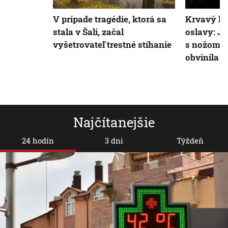
V prípade tragédie, ktorá sa
Krvavý ko
stala v Šali, začal
oslavy: Je
vyšetrovateľ trestné stíhanie
s nožom v 
obvinila 
Najčítanejšie
24 hodín
3 dni
Týždeň