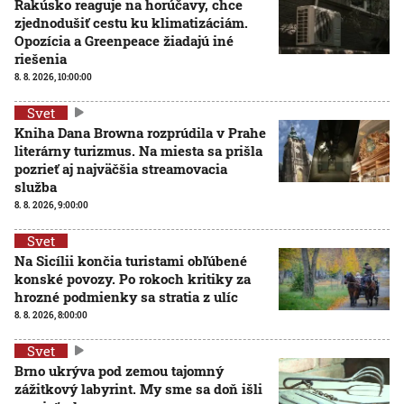
Rakúsko reaguje na horúčavy, chce
zjednodušiť cestu ku klimatizáciám.
Opozícia a Greenpeace žiadajú iné
riešenia
8. 8. 2026, 10:00:00
Svet
Kniha Dana Browna rozprúdila v Prahe
literárny turizmus. Na miesta sa prišla
pozrieť aj najväčšia streamovacia
služba
8. 8. 2026, 9:00:00
Svet
Na Sicílii končia turistami obľúbené
konské povozy. Po rokoch kritiky za
hrozné podmienky sa stratia z ulíc
8. 8. 2026, 8:00:00
Svet
Brno ukrýva pod zemou tajomný
zážitkový labyrint. My sme sa doň išli