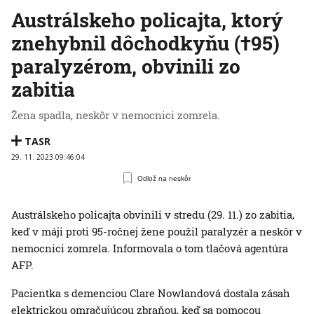
Austrálskeho policajta, ktorý
znehybnil dôchodkyňu (†95)
paralyzérom, obvinili zo
zabitia
Žena spadla, neskôr v nemocnici zomrela.
TASR
29. 11. 2023 09:46:04
Odlož na neskôr
Austrálskeho policajta obvinili v stredu (29. 11.) zo zabitia,
keď v máji proti 95-ročnej žene použil paralyzér a neskôr v
nemocnici zomrela. Informovala o tom tlačová agentúra
AFP.
Pacientka s demenciou Clare Nowlandová dostala zásah
elektrickou omračujúcou zbraňou, keď sa pomocou