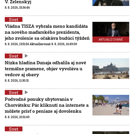
V. Zelenskyj
8. 8. 2026, 15:34:46
Svet
Vládna TISZA vybrala meno kandidáta
na nového maďarského prezidenta,
jeho zvolenie sa očakáva budúci týždeň
AKTUALIZOVANÉ
8. 8. 2026, 13:51:54
Aktualizované:
8. 8. 2026, 14:49:00
Svet
Nízka hladina Dunaja odhalila aj nové
termálne pramene, objav vyvoláva u
vedcov aj obavy
8. 8. 2026, 11:30:31
Svet
Podvodné ponuky ubytovania v
Chorvátsku: Pár kliknutí na internete a
môžete prísť o peniaze aj dovolenku
8. 8. 2026, 10:51:49
Svet