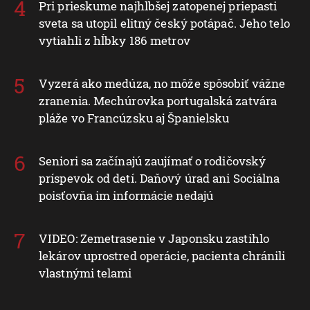
Pri prieskume najhlbšej zatopenej priepasti
sveta sa utopil elitný český potápač. Jeho telo
vytiahli z hĺbky 186 metrov
Vyzerá ako medúza, no môže spôsobiť vážne
zranenia. Mechúrovka portugalská zatvára
pláže vo Francúzsku aj Španielsku
Seniori sa začínajú zaujímať o rodičovský
príspevok od detí. Daňový úrad ani Sociálna
poisťovňa im informácie nedajú
VIDEO: Zemetrasenie v Japonsku zastihlo
lekárov uprostred operácie, pacienta chránili
vlastnými telami