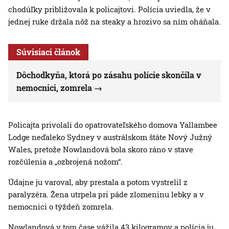
chodúľky približovala k policajtovi. Polícia uviedla, že v
jednej ruke držala nôž na steaky a hrozivo sa ním oháňala.
Súvisiaci článok
Dôchodkyňa, ktorá po zásahu polície skončila v
nemocnici, zomrela
Policajta privolali do opatrovateľského domova Yallambee
Lodge neďaleko Sydney v austrálskom štáte Nový Južný
Wales, pretože Nowlandová bola skoro ráno v stave
rozčúlenia a „ozbrojená nožom“.
Údajne ju varoval, aby prestala a potom vystrelil z
paralyzéra. Žena utrpela pri páde zlomeninu lebky a v
nemocnici o týždeň zomrela.
Nowlandová v tom čase vážila 43 kilogramov a polícia ju