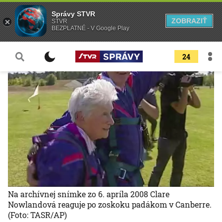
Správy STVR
ZOBRAZIŤ
STVR
BEZPLATNÉ - V Google Play
24
Na archívnej snímke zo 6. apríla 2008 Clare
Nowlandová reaguje po zoskoku padákom v Canberre.
(Foto: TASR/AP)