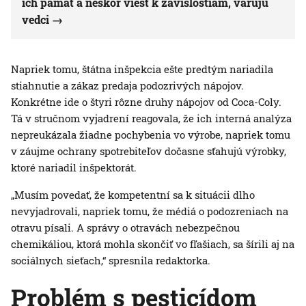
ich pamäť a neskôr viesť k závislostiam, varujú
vedci
Napriek tomu, štátna inšpekcia ešte predtým nariadila
stiahnutie a zákaz predaja podozrivých nápojov.
Konkrétne ide o štyri rôzne druhy nápojov od Coca-Coly.
Tá v stručnom vyjadrení reagovala, že ich interná analýza
nepreukázala žiadne pochybenia vo výrobe, napriek tomu
v záujme ochrany spotrebiteľov dočasne sťahujú výrobky,
ktoré nariadil inšpektorát.
„Musím povedať, že kompetentní sa k situácii dlho
nevyjadrovali, napriek tomu, že médiá o podozreniach na
otravu písali. A správy o otravách nebezpečnou
chemikáliou, ktorá mohla skončiť vo fľašiach, sa šírili aj na
sociálnych sieťach,“ spresnila redaktorka.
Problém s pesticídom