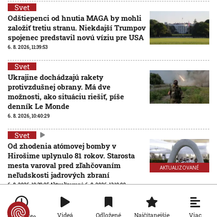
Svet
Odštiepenci od hnutia MAGA by mohli
založiť tretiu stranu. Niekdajší Trumpov
spojenec predstavil novú víziu pre USA
6. 8. 2026, 11:39:53
Svet
Ukrajine dochádzajú rakety
protivzdušnej obrany. Má dve
možnosti, ako situáciu riešiť, píše
denník Le Monde
6. 8. 2026, 10:40:29
Svet
Od zhodenia atómovej bomby v
Hirošime uplynulo 81 rokov. Starosta
mesta varoval pred zľahčovaním
AKTUALIZOVANÉ
neľudskosti jadrových zbraní
6. 8. 2026, 10:39:25
Aktualizované:
6. 8. 2026, 13:10:00
Svet
Dron s výbušninami, ktorý našli na
Viac
Videá
Odložené
Najčítanejšie
Po minúte