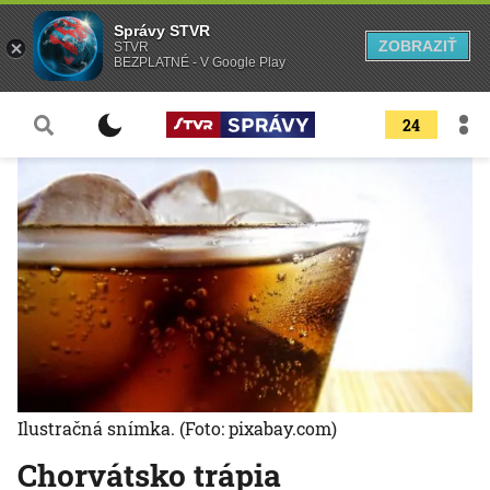
Správy STVR
ZOBRAZIŤ
STVR
BEZPLATNÉ - V Google Play
24
Ilustračná snímka.
(Foto: pixabay.com)
Chorvátsko trápia