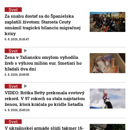
Svet
Za snahu dostať sa do Španielska
zaplatili životom: Starosta Ceuty
oznámil tragickú bilanciu migračnej
krízy
6. 8. 2026, 16:16:47
Svet
Žena v Taliansku omylom vyhodila
žreb s výhrou milión eur. Smetiari ho
hľadali dva dni
6. 8. 2026, 15:49:55
Svet
VIDEO: Britka Betty prekonala svetový
rekord. V 97 rokoch sa stala najstaršou
ženou, ktorá kráčala po krídle lietadla
6. 8. 2026, 15:40:24
Svet
V ukrajinskej armáde slúži takmer 16-