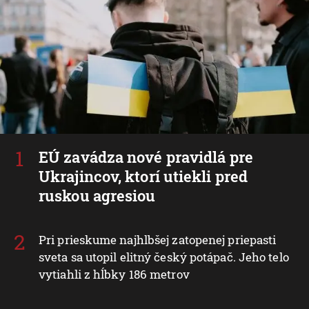
EÚ zavádza nové pravidlá pre
Ukrajincov, ktorí utiekli pred
ruskou agresiou
Pri prieskume najhlbšej zatopenej priepasti
sveta sa utopil elitný český potápač. Jeho telo
vytiahli z hĺbky 186 metrov