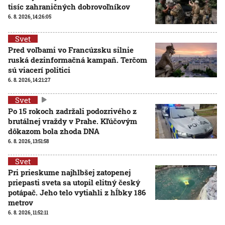
tisíc zahraničných dobrovoľníkov
6. 8. 2026, 14:26:05
Svet
Pred voľbami vo Francúzsku silnie
ruská dezinformačná kampaň. Terčom
sú viacerí politici
6. 8. 2026, 14:21:27
Svet
Po 15 rokoch zadržali podozrivého z
brutálnej vraždy v Prahe. Kľúčovým
dôkazom bola zhoda DNA
6. 8. 2026, 13:51:58
Svet
Pri prieskume najhlbšej zatopenej
priepasti sveta sa utopil elitný český
potápač. Jeho telo vytiahli z hĺbky 186
metrov
6. 8. 2026, 11:52:11