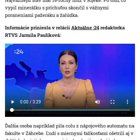
Najvážnejší stav mal 19-ročný muž v Rijeke. Po tom, čo
vypil minerálku s príchuťou skončil s vážnymi
poraneniami pažeráku a žalúdka.
Informácie priniesla v relácii
Aktuálne :24
redaktorka
RTVS Jarmila Paulíková:
Ďalšia osoba napríklad pila colu z nápojového automatu na
fakulte v Záhrebe. Ľudí s miernymi ťažkosťami ošetrili aj v