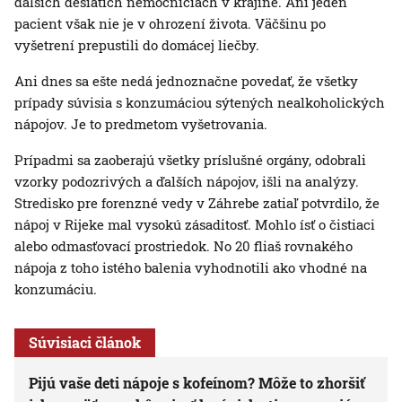
ďalších desiatich nemocniciach v krajine. Ani jeden
pacient však nie je v ohrození života. Väčšinu po
vyšetrení prepustili do domácej liečby.
Ani dnes sa ešte nedá jednoznačne povedať, že všetky
prípady súvisia s konzumáciou sýtených nealkoholických
nápojov. Je to predmetom vyšetrovania.
Prípadmi sa zaoberajú všetky príslušné orgány, odobrali
vzorky podozrivých a ďalších nápojov, išli na analýzy.
Stredisko pre forenzné vedy v Záhrebe zatiaľ potvrdilo, že
nápoj v Rijeke mal vysokú zásaditosť. Mohlo ísť o čistiaci
alebo odmasťovací prostriedok. No 20 fliaš rovnakého
nápoja z toho istého balenia vyhodnotili ako vhodné na
konzumáciu.
Súvisiaci článok
Pijú vaše deti nápoje s kofeínom? Môže to zhoršiť