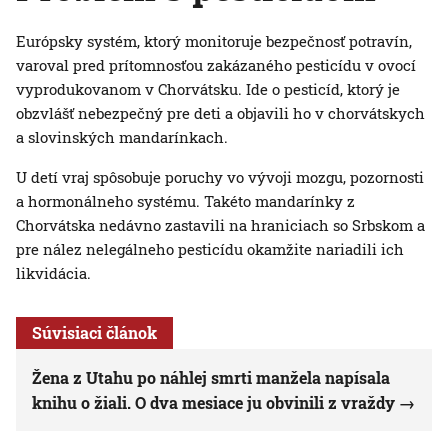
Európsky systém, ktorý monitoruje bezpečnosť potravín,
varoval pred prítomnosťou zakázaného pesticídu v ovocí
vyprodukovanom v Chorvátsku. Ide o pesticíd, ktorý je
obzvlášť nebezpečný pre deti a objavili ho v chorvátskych
a slovinských mandarínkach.
U detí vraj spôsobuje poruchy vo vývoji mozgu, pozornosti
a hormonálneho systému. Takéto mandarínky z
Chorvátska nedávno zastavili na hraniciach so Srbskom a
pre nález nelegálneho pesticídu okamžite nariadili ich
likvidácia.
Súvisiaci článok
Žena z Utahu po náhlej smrti manžela napísala
knihu o žiali. O dva mesiace ju obvinili z vraždy