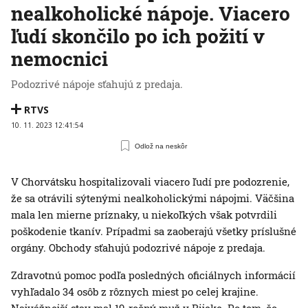
nealkoholické nápoje. Viacero
ľudí skončilo po ich požití v
nemocnici
Podozrivé nápoje sťahujú z predaja.
RTVS
10. 11. 2023 12:41:54
Odlož na neskôr
V Chorvátsku hospitalizovali viacero ľudí pre podozrenie,
že sa otrávili sýtenými nealkoholickými nápojmi. Väčšina
mala len mierne príznaky, u niekoľkých však potvrdili
poškodenie tkanív. Prípadmi sa zaoberajú všetky príslušné
orgány. Obchody sťahujú podozrivé nápoje z predaja.
Zdravotnú pomoc podľa posledných oficiálnych informácií
vyhľadalo 34 osôb z rôznych miest po celej krajine.