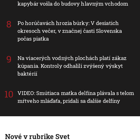
kapybár vošla do budovy hlavným vchodom
Po horúčavách hrozia búrky: V desiatich
okresoch večer, v značnej časti Slovenska
počas piatka
Na viacerých vodných plochách platí zákaz
kúpania. Kontroly odhalili zvýšený výskyt
baktérií
VIDEO: Smútiaca matka delfína plávala s telom
mŕtveho mláďaťa, pridali sa ďalšie delfíny
Nové v rubrike Svet