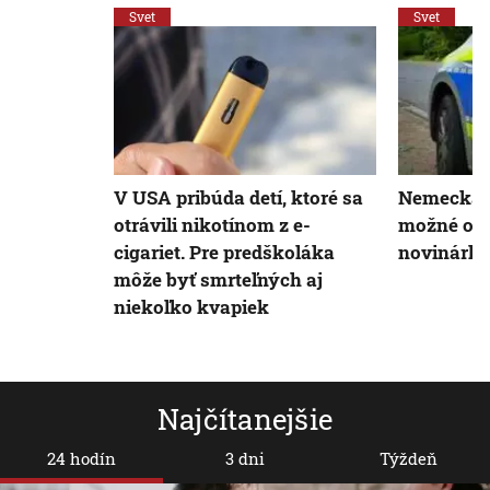
Svet
Svet
V USA pribúda detí, ktoré sa
Nemecká p
otrávili nikotínom z e-
možné otr
cigariet. Pre predškoláka
novinárky
môže byť smrteľných aj
niekoľko kvapiek
Najčítanejšie
24 hodín
3 dni
Týždeň