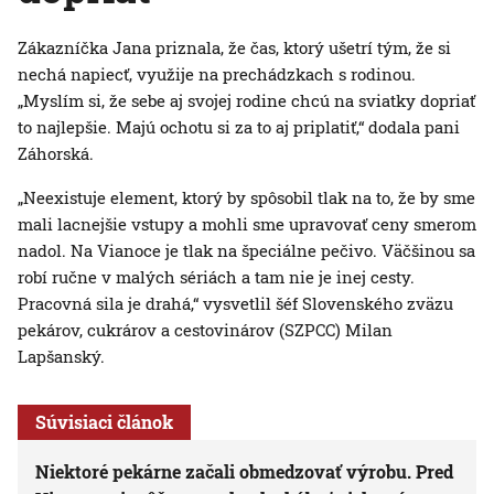
Zákazníčka Jana priznala, že čas, ktorý ušetrí tým, že si
nechá napiecť, využije na prechádzkach s rodinou.
„Myslím si, že sebe aj svojej rodine chcú na sviatky dopriať
to najlepšie. Majú ochotu si za to aj priplatiť,“ dodala pani
Záhorská.
„Neexistuje element, ktorý by spôsobil tlak na to, že by sme
mali lacnejšie vstupy a mohli sme upravovať ceny smerom
nadol. Na Vianoce je tlak na špeciálne pečivo. Väčšinou sa
robí ručne v malých sériách a tam nie je inej cesty.
Pracovná sila je drahá,“ vysvetlil šéf Slovenského zväzu
pekárov, cukrárov a cestovinárov (SZPCC) Milan
Lapšanský.
Súvisiaci článok
Niektoré pekárne začali obmedzovať výrobu. Pred