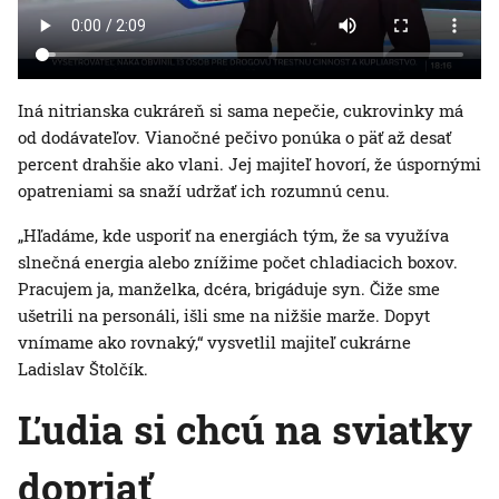
Iná nitrianska cukráreň si sama nepečie, cukrovinky má
od dodávateľov. Vianočné pečivo ponúka o päť až desať
percent drahšie ako vlani. Jej majiteľ hovorí, že úspornými
opatreniami sa snaží udržať ich rozumnú cenu.
„Hľadáme, kde usporiť na energiách tým, že sa využíva
slnečná energia alebo znížime počet chladiacich boxov.
Pracujem ja, manželka, dcéra, brigáduje syn. Čiže sme
ušetrili na personáli, išli sme na nižšie marže. Dopyt
vnímame ako rovnaký,“ vysvetlil majiteľ cukrárne
Ladislav Štolčík.
Ľudia si chcú na sviatky
dopriať