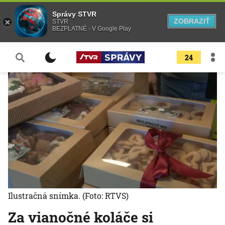
Správy STVR
ZOBRAZIŤ
STVR
BEZPLATNÉ - V Google Play
24
Ilustračná snímka.
(Foto: RTVS)
Za vianočné koláče si