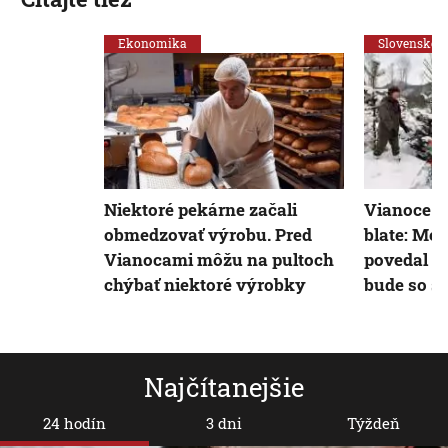
Ekonomika
Slovensko
Niektoré pekárne začali
Vianoce n
obmedzovať výrobu. Pred
blate: Me
Vianocami môžu na pultoch
povedal vi
chýbať niektoré výrobky
bude so s
Najčítanejšie
24 hodín
3 dni
Týždeň