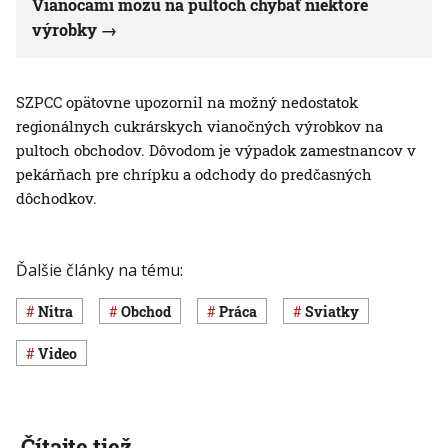
Vianocami môžu na pultoch chýbať niektoré
výrobky
SZPCC opätovne upozornil na možný nedostatok
regionálnych cukrárskych vianočných výrobkov na
pultoch obchodov. Dôvodom je výpadok zamestnancov v
pekárňach pre chrípku a odchody do predčasných
dôchodkov.
Ďalšie články na tému:
Nitra
obchod
Práca
sviatky
Video
Čítajte tiež