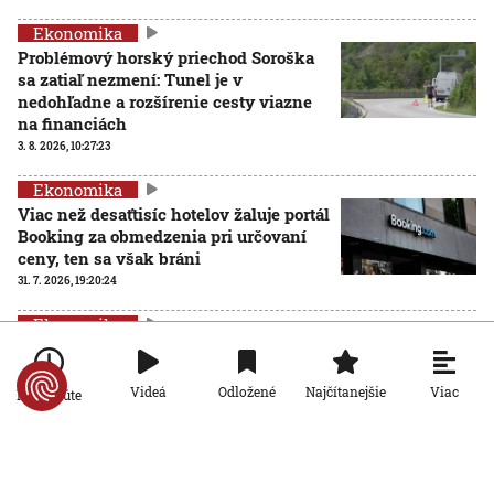
Ekonomika
Problémový horský priechod Soroška
sa zatiaľ nezmení: Tunel je v
nedohľadne a rozšírenie cesty viazne
na financiách
3. 8. 2026, 10:27:23
Ekonomika
Viac než desaťtisíc hotelov žaluje portál
Booking za obmedzenia pri určovaní
ceny, ten sa však bráni
31. 7. 2026, 19:20:24
Ekonomika
Plyn zlacnel, domácnosti by zaň mohli
platiť menej. Isté to však nie je
Viac
Videá
Odložené
Najčítanejšie
Po minúte
31. 7. 2026, 19:15:31
Ekonomika
Rozdiel presiahol tisíc eur: Mzdy v okresoch sa v roku