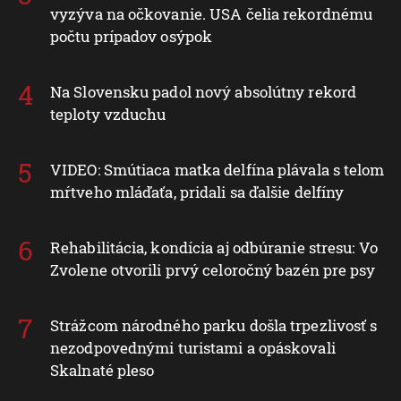
vyzýva na očkovanie. USA čelia rekordnému
počtu prípadov osýpok
Na Slovensku padol nový absolútny rekord
teploty vzduchu
VIDEO: Smútiaca matka delfína plávala s telom
mŕtveho mláďaťa, pridali sa ďalšie delfíny
Rehabilitácia, kondícia aj odbúranie stresu: Vo
Zvolene otvorili prvý celoročný bazén pre psy
Strážcom národného parku došla trpezlivosť s
nezodpovednými turistami a opáskovali
Skalnaté pleso