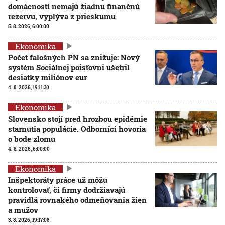
domácností nemajú žiadnu finančnú
rezervu, vyplýva z prieskumu
5. 8. 2026, 6:00:00
Ekonomika
Počet falošných PN sa znižuje: Nový
systém Sociálnej poisťovni ušetril
desiatky miliónov eur
4. 8. 2026, 19:11:30
Ekonomika
Slovensko stojí pred hrozbou epidémie
starnutia populácie. Odborníci hovoria
o bode zlomu
4. 8. 2026, 6:00:00
Ekonomika
Inšpektoráty práce už môžu
kontrolovať, či firmy dodržiavajú
pravidlá rovnakého odmeňovania žien
a mužov
3. 8. 2026, 19:17:08