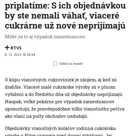
priplatíme: S ich objednávkou
by ste nemali váhať, viaceré
cukrárne už nové neprijímajú
Môže za to aj výpadok zamestnancov.
RTVS
8. 12. 2023 18:34:44
Odlož na neskôr
O kúpu vianočných cukroviniek je záujem, aj keď sú
drahšie. Viaceré malé cukrárske výroby sú v plnom
vyťažení a do Štedrého dňa už objednávky neprijímajú.
Naopak, veľké pekárne pre výpadok zamestnancov
upozorňujú, že pravdepodobne toľko vianočného pečiva
ako vlani na pulty obchodov nedodajú.
Objednávky vianočných koláčov rodinná cukrárska
výroba v Nitre uzavrela pred dvomi týždňami. Jej