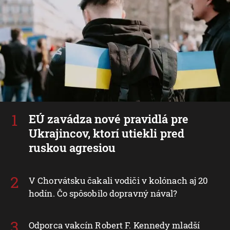
EÚ zavádza nové pravidlá pre
Ukrajincov, ktorí utiekli pred
ruskou agresiou
V Chorvátsku čakali vodiči v kolónach aj 20
hodín. Čo spôsobilo dopravný nával?
Odporca vakcín Robert F. Kennedy mladší