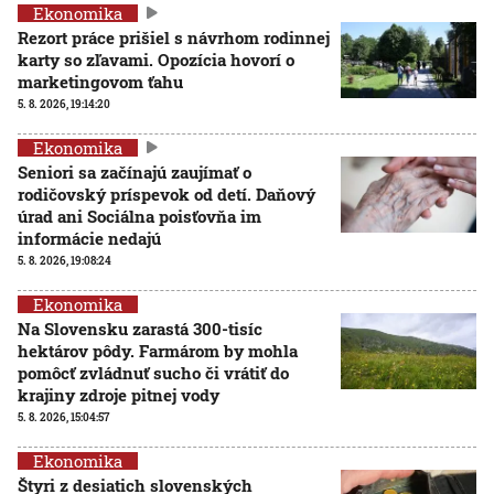
Ekonomika
Rezort práce prišiel s návrhom rodinnej
karty so zľavami. Opozícia hovorí o
marketingovom ťahu
5. 8. 2026, 19:14:20
Ekonomika
Seniori sa začínajú zaujímať o
rodičovský príspevok od detí. Daňový
úrad ani Sociálna poisťovňa im
informácie nedajú
5. 8. 2026, 19:08:24
Ekonomika
Na Slovensku zarastá 300-tisíc
hektárov pôdy. Farmárom by mohla
pomôcť zvládnuť sucho či vrátiť do
krajiny zdroje pitnej vody
5. 8. 2026, 15:04:57
Ekonomika
Štyri z desiatich slovenských