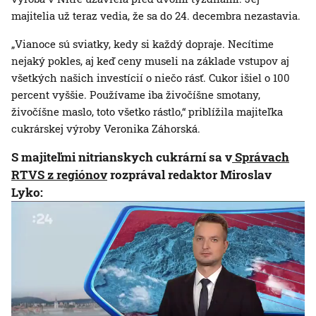
majitelia už teraz vedia, že sa do 24. decembra nezastavia.
„Vianoce sú sviatky, kedy si každý dopraje. Necítime
nejaký pokles, aj keď ceny museli na základe vstupov aj
všetkých našich investícií o niečo rásť. Cukor išiel o 100
percent vyššie. Používame iba živočíšne smotany,
živočíšne maslo, toto všetko rástlo,“ priblížila majiteľka
cukrárskej výroby Veronika Záhorská.
S majiteľmi nitrianskych cukrární sa v
Správach
RTVS z regiónov
rozprával redaktor Miroslav
Lyko: