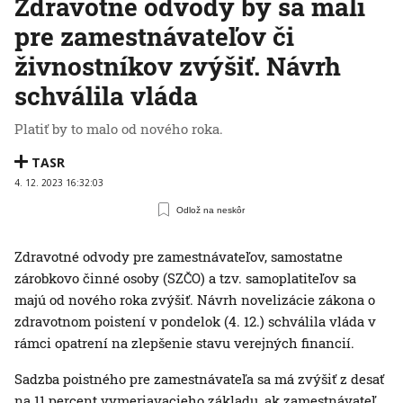
Zdravotné odvody by sa mali
pre zamestnávateľov či
živnostníkov zvýšiť. Návrh
schválila vláda
Platiť by to malo od nového roka.
TASR
4. 12. 2023 16:32:03
Odlož na neskôr
Zdravotné odvody pre zamestnávateľov, samostatne
zárobkovo činné osoby (SZČO) a tzv. samoplatiteľov sa
majú od nového roka zvýšiť. Návrh novelizácie zákona o
zdravotnom poistení v pondelok (4. 12.) schválila vláda v
rámci opatrení na zlepšenie stavu verejných financií.
Sadzba poistného pre zamestnávateľa sa má zvýšiť z desať
na 11 percent vymeriavacieho základu, ak zamestnávateľ