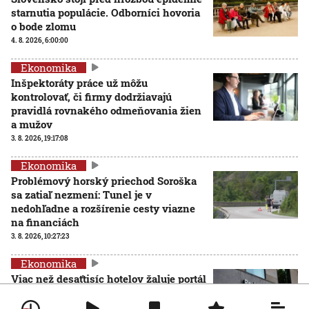
starnutia populácie. Odborníci hovoria
o bode zlomu
4. 8. 2026, 6:00:00
Ekonomika
Inšpektoráty práce už môžu
kontrolovať, či firmy dodržiavajú
pravidlá rovnakého odmeňovania žien
a mužov
3. 8. 2026, 19:17:08
Ekonomika
Problémový horský priechod Soroška
sa zatiaľ nezmení: Tunel je v
nedohľadne a rozšírenie cesty viazne
na financiách
3. 8. 2026, 10:27:23
Ekonomika
Viac než desaťtisíc hotelov žaluje portál
Booking za obmedzenia pri určovaní
ceny, ten sa však bráni