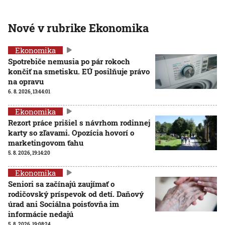
Nové v rubrike Ekonomika
Ekonomika
Spotrebiče nemusia po pár rokoch
končiť na smetisku. EÚ posilňuje právo
na opravu
6. 8. 2026, 13:44:01
Ekonomika
Rezort práce prišiel s návrhom rodinnej
karty so zľavami. Opozícia hovorí o
marketingovom ťahu
5. 8. 2026, 19:14:20
Ekonomika
Seniori sa začínajú zaujímať o
rodičovský príspevok od detí. Daňový
úrad ani Sociálna poisťovňa im
informácie nedajú
5. 8. 2026, 19:08:24