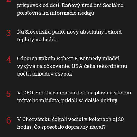
príspevok od detí. Daňový úrad ani Sociálna
poisťovňa im informácie nedajú
Na Slovensku padol nový absolútny rekord
teploty vzduchu
Odporca vakcín Robert F. Kennedy mladší
vyzýva na očkovanie. USA čelia rekordnému
počtu prípadov osýpok
VIDEO: Smútiaca matka delfína plávala s telom
mŕtveho mláďaťa, pridali sa ďalšie delfíny
V Chorvátsku čakali vodiči v kolónach aj 20
hodín. Čo spôsobilo dopravný nával?