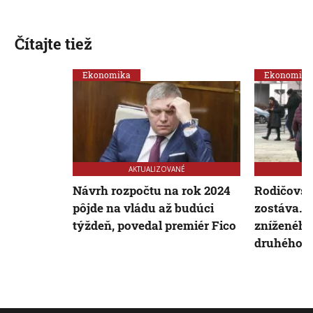
Čítajte tiež
Ekonomika
Ekonomika
AKTUALIZOVANÉ
Návrh rozpočtu na rok 2024
Rodičovs
pôjde na vládu až budúci
zostáva. Z
týždeň, povedal premiér Fico
zníženého
druhého pi