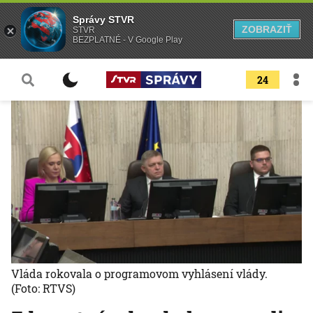
Správy STVR
ZOBRAZIŤ
STVR
BEZPLATNÉ - V Google Play
24
Vláda rokovala o programovom vyhlásení vlády.
(Foto: RTVS)