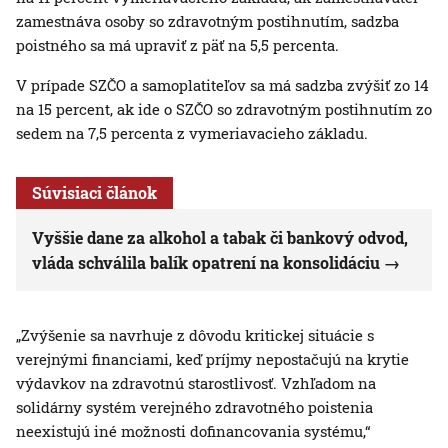
zamestnáva osoby so zdravotným postihnutím, sadzba
poistného sa má upraviť z päť na 5,5 percenta.
V prípade SZČO a samoplatiteľov sa má sadzba zvýšiť zo 14
na 15 percent, ak ide o SZČO so zdravotným postihnutím zo
sedem na 7,5 percenta z vymeriavacieho základu.
Súvisiaci článok
Vyššie dane za alkohol a tabak či bankový odvod,
vláda schválila balík opatrení na konsolidáciu
„Zvýšenie sa navrhuje z dôvodu kritickej situácie s
verejnými financiami, keď príjmy nepostačujú na krytie
výdavkov na zdravotnú starostlivosť. Vzhľadom na
solidárny systém verejného zdravotného poistenia
neexistujú iné možnosti dofinancovania systému,“