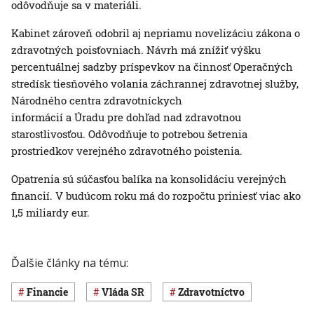
odôvodňuje sa v materiáli.
Kabinet zároveň odobril aj nepriamu novelizáciu zákona o
zdravotných poisťovniach. Návrh má znížiť výšku
percentuálnej sadzby príspevkov na činnosť Operačných
stredísk tiesňového volania záchrannej zdravotnej služby,
Národného centra zdravotníckych
informácií a Úradu pre dohľad nad zdravotnou
starostlivosťou. Odôvodňuje to potrebou šetrenia
prostriedkov verejného zdravotného poistenia.
Opatrenia sú súčasťou balíka na konsolidáciu verejných
financií. V budúcom roku má do rozpočtu priniesť viac ako
1,5 miliardy eur.
Ďalšie články na tému:
Financie
vláda SR
Zdravotníctvo