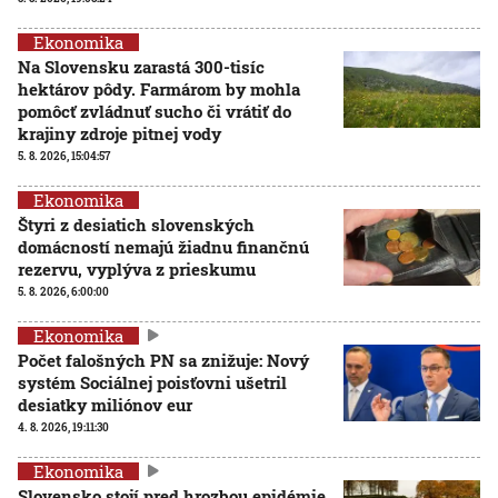
Ekonomika
Na Slovensku zarastá 300-tisíc
hektárov pôdy. Farmárom by mohla
pomôcť zvládnuť sucho či vrátiť do
krajiny zdroje pitnej vody
5. 8. 2026, 15:04:57
Ekonomika
Štyri z desiatich slovenských
domácností nemajú žiadnu finančnú
rezervu, vyplýva z prieskumu
5. 8. 2026, 6:00:00
Ekonomika
Počet falošných PN sa znižuje: Nový
systém Sociálnej poisťovni ušetril
desiatky miliónov eur
4. 8. 2026, 19:11:30
Ekonomika
Slovensko stojí pred hrozbou epidémie