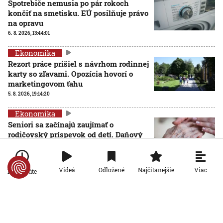
Spotrebiče nemusia po pár rokoch
končiť na smetisku. EÚ posilňuje právo
na opravu
6. 8. 2026, 13:44:01
Ekonomika
Rezort práce prišiel s návrhom rodinnej
karty so zľavami. Opozícia hovorí o
marketingovom ťahu
5. 8. 2026, 19:14:20
Ekonomika
Seniori sa začínajú zaujímať o
rodičovský príspevok od detí. Daňový
úrad ani Sociálna poisťovňa im
informácie nedajú
5. 8. 2026, 19:08:24
Viac
Videá
Odložené
Najčítanejšie
Po minúte
Ekonomika
Na Slovensku zarastá 300-tisíc
hektárov pôdy. Farmárom by mohla
pomôcť zvládnuť sucho či vrátiť do