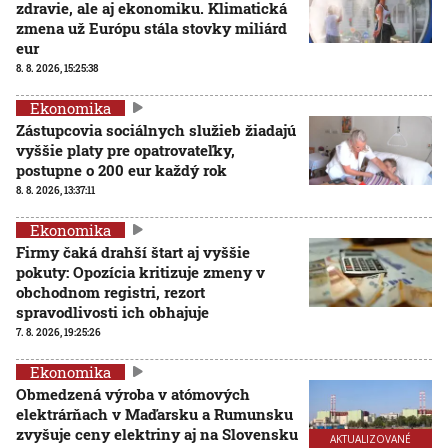
zdravie, ale aj ekonomiku. Klimatická
zmena už Európu stála stovky miliárd
eur
8. 8. 2026, 15:25:38
Ekonomika
Zástupcovia sociálnych služieb žiadajú
vyššie platy pre opatrovateľky,
postupne o 200 eur každý rok
8. 8. 2026, 13:37:11
Ekonomika
Firmy čaká drahší štart aj vyššie
pokuty: Opozícia kritizuje zmeny v
obchodnom registri, rezort
spravodlivosti ich obhajuje
7. 8. 2026, 19:25:26
Ekonomika
Obmedzená výroba v atómových
elektrárňach v Maďarsku a Rumunsku
zvyšuje ceny elektriny aj na Slovensku
AKTUALIZOVANÉ