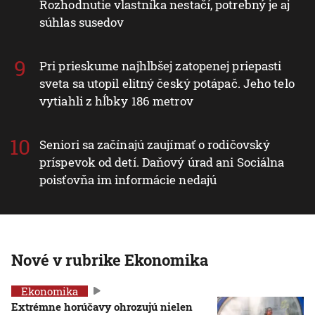
Rozhodnutie vlastníka nestačí, potrebný je aj
súhlas susedov
Pri prieskume najhlbšej zatopenej priepasti
sveta sa utopil elitný český potápač. Jeho telo
vytiahli z hĺbky 186 metrov
Seniori sa začínajú zaujímať o rodičovský
príspevok od detí. Daňový úrad ani Sociálna
poisťovňa im informácie nedajú
Nové v rubrike Ekonomika
Ekonomika
Extrémne horúčavy ohrozujú nielen