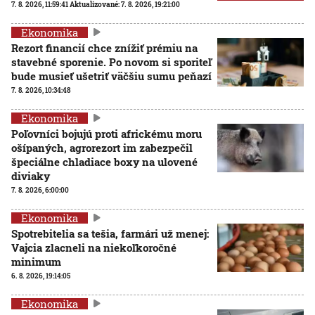
7. 8. 2026, 11:59:41
Aktualizované:
7. 8. 2026, 19:21:00
Ekonomika
Rezort financií chce znížiť prémiu na
stavebné sporenie. Po novom si sporiteľ
bude musieť ušetriť väčšiu sumu peňazí
7. 8. 2026, 10:34:48
Ekonomika
Poľovníci bojujú proti africkému moru
ošípaných, agrorezort im zabezpečil
špeciálne chladiace boxy na ulovené
diviaky
7. 8. 2026, 6:00:00
Ekonomika
Spotrebitelia sa tešia, farmári už menej:
Vajcia zlacneli na niekoľkoročné
minimum
6. 8. 2026, 19:14:05
Ekonomika