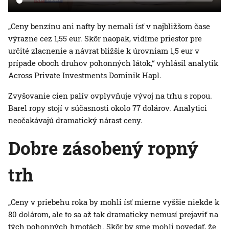
„Ceny benzínu ani nafty by nemali ísť v najbližšom čase
výrazne cez 1,55 eur. Skôr naopak, vidíme priestor pre
určité zlacnenie a návrat bližšie k úrovniam 1,5 eur v
prípade oboch druhov pohonných látok,“ vyhlásil analytik
Across Private Investments Dominik Hapl.
Zvyšovanie cien palív ovplyvňuje vývoj na trhu s ropou.
Barel ropy stojí v súčasnosti okolo 77 dolárov. Analytici
neočakávajú dramatický nárast ceny.
Dobre zásobený ropný
trh
„Ceny v priebehu roka by mohli ísť mierne vyššie niekde k
80 dolárom, ale to sa až tak dramaticky nemusí prejaviť na
tých pohonných hmotách. Skôr by sme mohli povedať, že