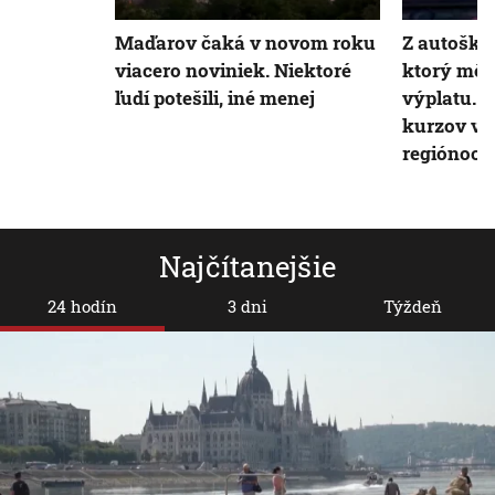
Maďarov čaká v novom roku
Z autoškol
viacero noviniek. Niektoré
ktorý môže
ľudí potešili, iné menej
výplatu. 
kurzov v 
regiónoch
Najčítanejšie
24 hodín
3 dni
Týždeň