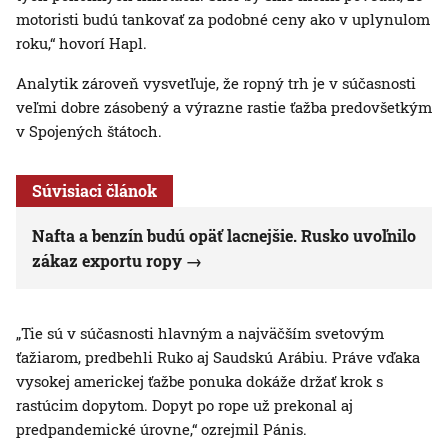
motoristi budú tankovať za podobné ceny ako v uplynulom
roku,“ hovorí Hapl.
Analytik zároveň vysvetľuje, že ropný trh je v súčasnosti
veľmi dobre zásobený a výrazne rastie ťažba predovšetkým
v Spojených štátoch.
Súvisiaci článok
Nafta a benzín budú opäť lacnejšie. Rusko uvoľnilo
zákaz exportu ropy
„Tie sú v súčasnosti hlavným a najväčším svetovým
ťažiarom, predbehli Ruko aj Saudskú Arábiu. Práve vďaka
vysokej americkej ťažbe ponuka dokáže držať krok s
rastúcim dopytom. Dopyt po rope už prekonal aj
predpandemické úrovne,“ ozrejmil Pánis.