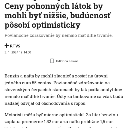
Ceny pohonných látok by
mohli byť nižšie, budúcnosť
pôsobí optimisticky
Povianočné zdražovanie by nemalo mať dlhé trvanie.
RTVS
3. 1. 2024 19:14:00
Odlož na neskôr
Benzín a nafta by mohli zlacnieť a zostať na úrovni
jedného eura 55 centov. Povianočné zdražovanie na
slovenských čerpacích staniciach by tak podľa analytikov
nemalo mať dlhé trvanie. Účty za tankovanie sa však budú
naďalej odvíjať od obchodovania s ropou.
Motoristi môžu byť mierne optimistickí. Za liter benzínu
zaplatia priemerne 1,52 eur a za naftu približne 1,5 eur.