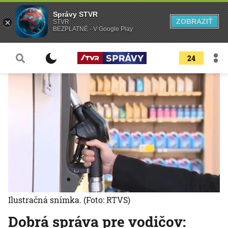
Správy STVR
ZOBRAZIŤ
STVR
BEZPLATNÉ - V Google Play
24
Ilustračná snímka.
(Foto: RTVS)
Dobrá správa pre vodičov: