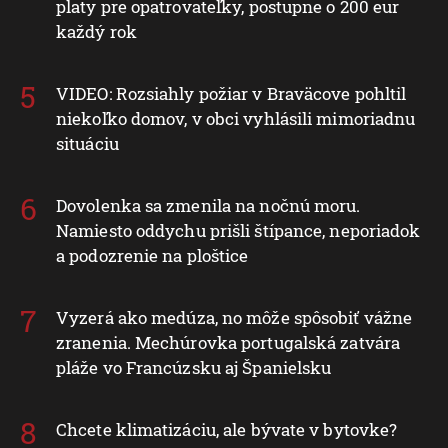
platy pre opatrovateľky, postupne o 200 eur
každý rok
VIDEO: Rozsiahly požiar v Braväcove pohltil
niekoľko domov, v obci vyhlásili mimoriadnu
situáciu
Dovolenka sa zmenila na nočnú moru.
Namiesto oddychu prišli štípance, neporiadok
a podozrenie na ploštice
Vyzerá ako medúza, no môže spôsobiť vážne
zranenia. Mechúrovka portugalská zatvára
pláže vo Francúzsku aj Španielsku
Chcete klimatizáciu, ale bývate v bytovke?