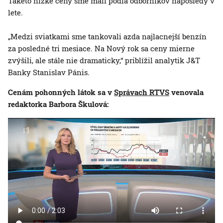
Takéto nízke ceny sme mali podľa odborníkov naposledy v
lete.
„Medzi sviatkami sme tankovali azda najlacnejší benzín
za posledné tri mesiace. Na Nový rok sa ceny mierne
zvýšili, ale stále nie dramaticky,“ priblížil analytik J&T
Banky Stanislav Pánis.
Cenám pohonných látok sa v
Správach RTVS
venovala
redaktorka Barbora Škulová: