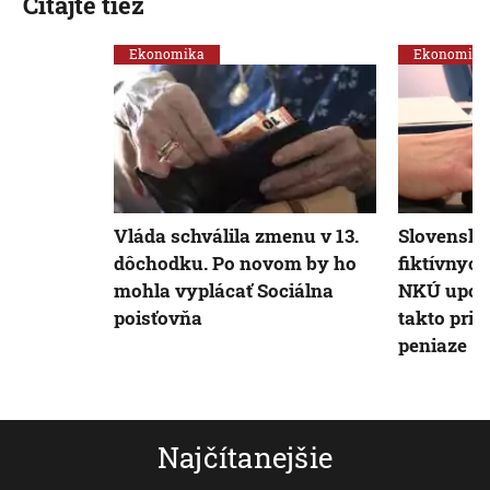
Čítajte tiež
Ekonomika
Ekonomika
Vláda schválila zmenu v 13.
Slovensko
dôchodku. Po novom by ho
fiktívnych
mohla vyplácať Sociálna
NKÚ upozo
poisťovňa
takto pri
peniaze
Najčítanejšie