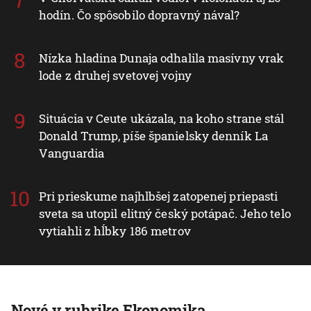
hodín. Čo spôsobilo dopravný nával?
Nízka hladina Dunaja odhalila masívny vrak
lode z druhej svetovej vojny
Situácia v Ceute ukázala, na koho strane stál
Donald Trump, píše španielsky denník La
Vanguardia
Pri prieskume najhlbšej zatopenej priepasti
sveta sa utopil elitný český potápač. Jeho telo
vytiahli z hĺbky 186 metrov
Nové v rubrike Ekonomika