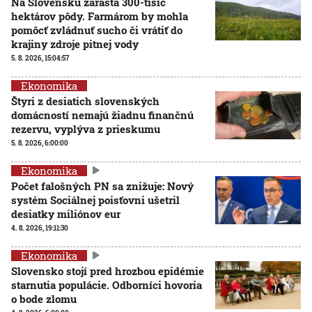
Na Slovensku zarastá 300-tisíc
hektárov pôdy. Farmárom by mohla
pomôcť zvládnuť sucho či vrátiť do
krajiny zdroje pitnej vody
5. 8. 2026, 15:04:57
Ekonomika
Štyri z desiatich slovenských
domácností nemajú žiadnu finančnú
rezervu, vyplýva z prieskumu
5. 8. 2026, 6:00:00
Ekonomika
Počet falošných PN sa znižuje: Nový
systém Sociálnej poisťovni ušetril
desiatky miliónov eur
4. 8. 2026, 19:11:30
Ekonomika
Slovensko stojí pred hrozbou epidémie
starnutia populácie. Odborníci hovoria
o bode zlomu