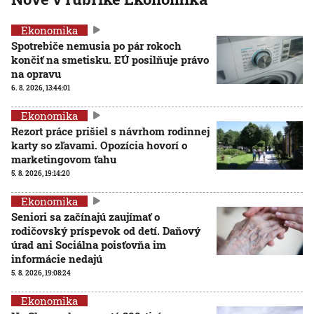
Ekonomika
Spotrebiče nemusia po pár rokoch
končiť na smetisku. EÚ posilňuje právo
na opravu
6. 8. 2026, 13:44:01
Ekonomika
Rezort práce prišiel s návrhom rodinnej
karty so zľavami. Opozícia hovorí o
marketingovom ťahu
5. 8. 2026, 19:14:20
Ekonomika
Seniori sa začínajú zaujímať o
rodičovský príspevok od detí. Daňový
úrad ani Sociálna poisťovňa im
informácie nedajú
5. 8. 2026, 19:08:24
Ekonomika