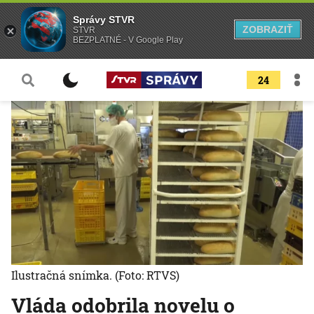
Správy STVR
ZOBRAZIŤ
STVR
BEZPLATNÉ - V Google Play
24
Ilustračná snímka.
(Foto: RTVS)
Vláda odobrila novelu o