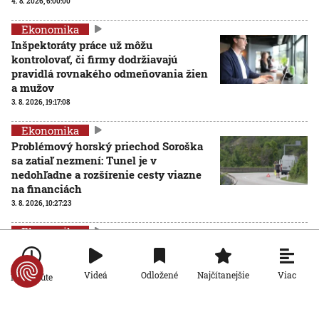
4. 8. 2026, 6:00:00
Ekonomika
Inšpektoráty práce už môžu
kontrolovať, či firmy dodržiavajú
pravidlá rovnakého odmeňovania žien
a mužov
3. 8. 2026, 19:17:08
Ekonomika
Problémový horský priechod Soroška
sa zatiaľ nezmení: Tunel je v
nedohľadne a rozšírenie cesty viazne
na financiách
3. 8. 2026, 10:27:23
Ekonomika
Viac než desaťtisíc hotelov žaluje portál
Booking za obmedzenia pri určovaní
ceny, ten sa však bráni
Viac
Videá
Odložené
Najčítanejšie
Po minúte
31. 7. 2026, 19:20:24