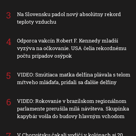
Na Slovensku padol nový absolútny rekord
teploty vzduchu
Odporca vakcín Robert F. Kennedy mladší
vyzýva na očkovanie. USA čelia rekordnému
počtu prípadov osýpok
VIDEO: Smútiaca matka delfína plávala s telom
mŕtveho mláďaťa, pridali sa ďalšie delfíny
VIDEO: Rokovanie v brazílskom regionálnom
parlamente prerušila milá návšteva. Skupinka
kapybár vošla do budovy hlavným vchodom
V Chorvátsku čakali vodiči v kolónach aj 20