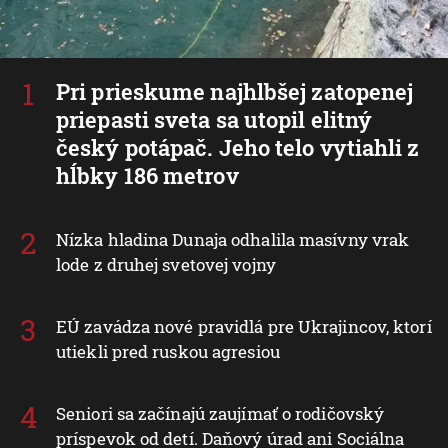
Pri prieskume najhlbšej zatopenej
priepasti sveta sa utopil elitný
český potápač. Jeho telo vytiahli z
hĺbky 186 metrov
Nízka hladina Dunaja odhalila masívny vrak
lode z druhej svetovej vojny
EÚ zavádza nové pravidlá pre Ukrajincov, ktorí
utiekli pred ruskou agresiou
Seniori sa začínajú zaujímať o rodičovský
príspevok od detí. Daňový úrad ani Sociálna