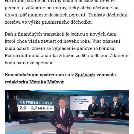
Na druhej strane potraviny budú mať sadzbu DPH 19
percent a základné potraviny, lieky alebo učebnice na
úrovni päť namiesto desiatich percent. Trinásty dôchodok
zostáva vo výške priemerného dôchodku.
Daň z finančných transakcií je jednou z nových daní,
ktoré chce vláda zaviesť od nového roka. Viac zdanení
budú bohatí, zmení sa vyplácanie daňového bonusu.
Ročná diaľničná známka zdražie zo 60 na 90 eur. Zdanené
budú bankové operácie.
Konsolidačným opatreniam sa v
Správach
venovala
redaktorka Monika Maťová: