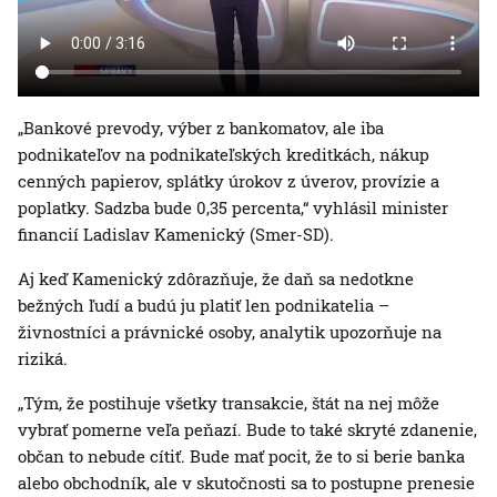
„Bankové prevody, výber z bankomatov, ale iba
podnikateľov na podnikateľských kreditkách, nákup
cenných papierov, splátky úrokov z úverov, provízie a
poplatky. Sadzba bude 0,35 percenta,“ vyhlásil minister
financií Ladislav Kamenický (Smer-SD).
Aj keď Kamenický zdôrazňuje, že daň sa nedotkne
bežných ľudí a budú ju platiť len podnikatelia –
živnostníci a právnické osoby, analytik upozorňuje na
riziká.
„Tým, že postihuje všetky transakcie, štát na nej môže
vybrať pomerne veľa peňazí. Bude to také skryté zdanenie,
občan to nebude cítiť. Bude mať pocit, že to si berie banka
alebo obchodník, ale v skutočnosti sa to postupne prenesie