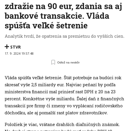
zdražie na 90 eur, zdania sa aj
bankové transakcie. Vláda
spúšťa veľké šetrenie
Analytik tvrdí, že opatrenia sa premietnu do vyšších cien.
STVR
17. 9. 2024 19:57:48
Odlož na neskôr
Vláda spúšťa veľké šetrenie. Štát potrebuje na budúci rok
skresať vyše 2,5 miliardy eur. Najviac peňazí by podľa
ministerstva financií mal priniesť rast DPH z 20 na 23
percent. Konkrétne vyše miliardu. Ďalej daň z finančných
transakcií pre firmy či zmeny vo vyplácaní rodičovského
dôchodku, ale aj pomalší rast platov zdravotníkov.
Položiek je viac, vrátane drahších diaľničných známok.