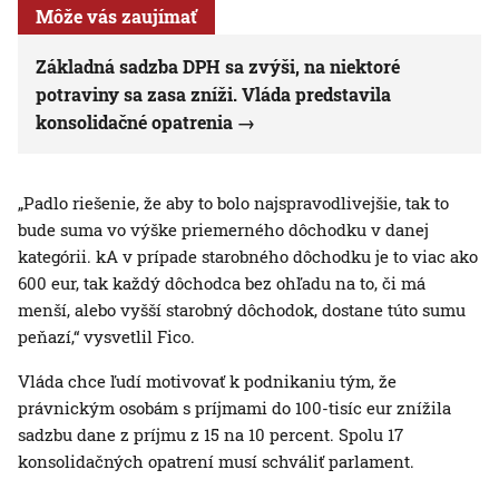
Môže vás zaujímať
Základná sadzba DPH sa zvýši, na niektoré
potraviny sa zasa zníži. Vláda predstavila
konsolidačné opatrenia
„Padlo riešenie, že aby to bolo najspravodlivejšie, tak to
bude suma vo výške priemerného dôchodku v danej
kategórii. kA v prípade starobného dôchodku je to viac ako
600 eur, tak každý dôchodca bez ohľadu na to, či má
menší, alebo vyšší starobný dôchodok, dostane túto sumu
peňazí,“ vysvetlil Fico.
Vláda chce ľudí motivovať k podnikaniu tým, že
právnickým osobám s príjmami do 100-tisíc eur znížila
sadzbu dane z príjmu z 15 na 10 percent. Spolu 17
konsolidačných opatrení musí schváliť parlament.