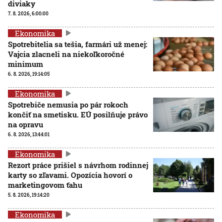
diviaky
7. 8. 2026, 6:00:00
Ekonomika
Spotrebitelia sa tešia, farmári už menej:
Vajcia zlacneli na niekoľkoročné
minimum
6. 8. 2026, 19:14:05
Ekonomika
Spotrebiče nemusia po pár rokoch
končiť na smetisku. EÚ posilňuje právo
na opravu
6. 8. 2026, 13:44:01
Ekonomika
Rezort práce prišiel s návrhom rodinnej
karty so zľavami. Opozícia hovorí o
marketingovom ťahu
5. 8. 2026, 19:14:20
Ekonomika