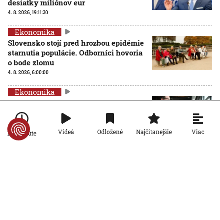
desiatky miliónov eur
4. 8. 2026, 19:11:30
Ekonomika
Slovensko stojí pred hrozbou epidémie
starnutia populácie. Odborníci hovoria
o bode zlomu
4. 8. 2026, 6:00:00
Ekonomika
Inšpektoráty práce už môžu
kontrolovať, či firmy dodržiavajú
pravidlá rovnakého odmeňovania žien
a mužov
Viac
Videá
Odložené
Najčítanejšie
Po minúte
3. 8. 2026, 19:17:08
Ekonomika
Problémový horský priechod Soroška
sa zatiaľ nezmení: Tunel je v
nedohľadne a rozšírenie cesty viazne
na financiách
3. 8. 2026, 10:27:23