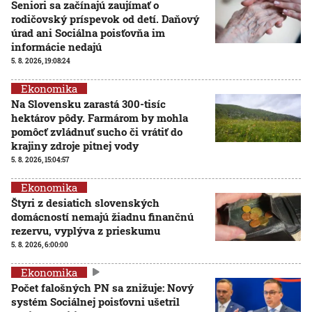
Seniori sa začínajú zaujímať o
rodičovský príspevok od detí. Daňový
úrad ani Sociálna poisťovňa im
informácie nedajú
5. 8. 2026, 19:08:24
Ekonomika
Na Slovensku zarastá 300-tisíc
hektárov pôdy. Farmárom by mohla
pomôcť zvládnuť sucho či vrátiť do
krajiny zdroje pitnej vody
5. 8. 2026, 15:04:57
Ekonomika
Štyri z desiatich slovenských
domácností nemajú žiadnu finančnú
rezervu, vyplýva z prieskumu
5. 8. 2026, 6:00:00
Ekonomika
Počet falošných PN sa znižuje: Nový
systém Sociálnej poisťovni ušetril