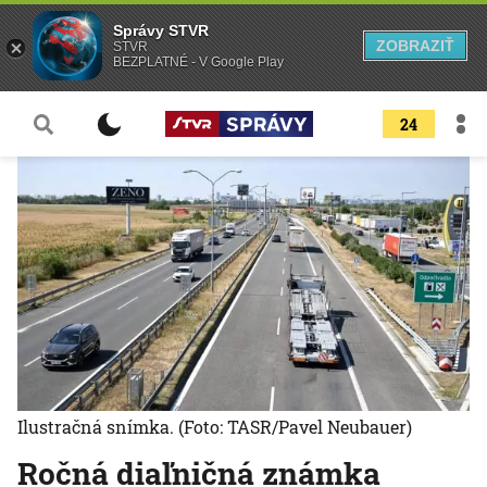
Správy STVR
ZOBRAZIŤ
STVR
BEZPLATNÉ - V Google Play
24
Ilustračná snímka.
(Foto: TASR/Pavel Neubauer)
Ročná diaľničná známka