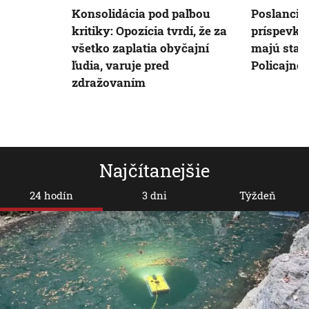
Konsolidácia pod paľbou
Poslanci s
kritiky: Opozícia tvrdí, že za
príspevky 
všetko zaplatia obyčajní
majú stabi
ľudia, varuje pred
Policajno
zdražovaním
Najčítanejšie
24 hodín
3 dni
Týždeň