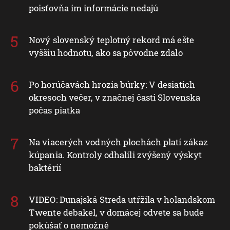
poisťovňa im informácie nedajú
Nový slovenský teplotný rekord má ešte
vyššiu hodnotu, ako sa pôvodne zdalo
Po horúčavách hrozia búrky: V desiatich
okresoch večer, v značnej časti Slovenska
počas piatka
Na viacerých vodných plochách platí zákaz
kúpania. Kontroly odhalili zvýšený výskyt
baktérií
VIDEO: Dunajská Streda utŕžila v holandskom
Twente debakel, v domácej odvete sa bude
pokúšať o nemožné