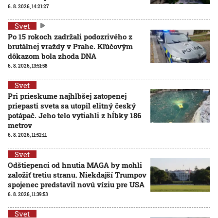
6. 8. 2026, 14:21:27
Svet
Po 15 rokoch zadržali podozrivého z
brutálnej vraždy v Prahe. Kľúčovým
dôkazom bola zhoda DNA
6. 8. 2026, 13:51:58
Svet
Pri prieskume najhlbšej zatopenej
priepasti sveta sa utopil elitný český
potápač. Jeho telo vytiahli z hĺbky 186
metrov
6. 8. 2026, 11:52:11
Svet
Odštiepenci od hnutia MAGA by mohli
založiť tretiu stranu. Niekdajší Trumpov
spojenec predstavil novú víziu pre USA
6. 8. 2026, 11:39:53
Svet