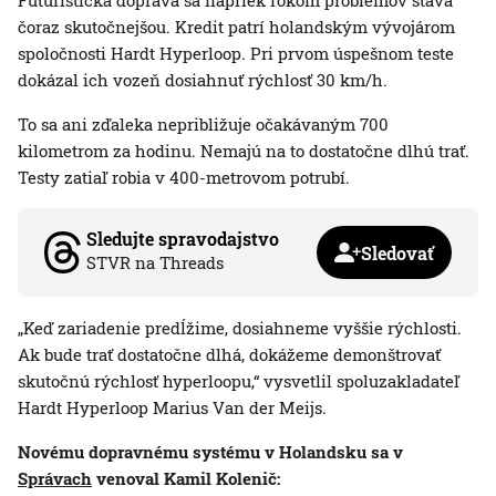
Futuristická doprava sa napriek rokom problémov stáva
čoraz skutočnejšou. Kredit patrí holandským vývojárom
spoločnosti Hardt Hyperloop. Pri prvom úspešnom teste
dokázal ich vozeň dosiahnuť rýchlosť 30 km/h.
To sa ani zďaleka nepribližuje očakávaným 700
kilometrom za hodinu. Nemajú na to dostatočne dlhú trať.
Testy zatiaľ robia v 400-metrovom potrubí.
Sledujte spravodajstvo
Sledovať
STVR na Threads
„Keď zariadenie predĺžime, dosiahneme vyššie rýchlosti.
Ak bude trať dostatočne dlhá, dokážeme demonštrovať
skutočnú rýchlosť hyperloopu,“ vysvetlil spoluzakladateľ
Hardt Hyperloop Marius Van der Meijs.
Novému dopravnému systému v Holandsku sa v
Správach
venoval Kamil Kolenič: