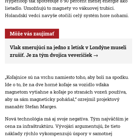
Hyperloop tak spotrebuje o 90 percent menej energie ako
lietadlo. Umožňujú to magnety vo vákuovej trubici.
Holandskí vedci navyše otočili celý systém hore nohami.
Môže vás zaujímať
Vlak smerujúci na jedno z letísk v Londýne museli
zrušiť. Je za tým dvojica veveričiek
„Koľajnice sú na vrchu namiesto toho, aby boli na spodku.
Ide o to, že na dve horné koľaje sa vozidlo vďaka
magnetom vytiahne a koľaje po stranách vozeň používa,
aby sa sám magneticky poháňal,“ ozrejmil projektový
manažér Stefan Marges.
Nová technológia má aj svoje negatíva. Tým najväčším je
cena za infraštruktúru. Vývojári argumentujú, že tieto
náklady rýchlo vykompenzujú úspory v samotnej