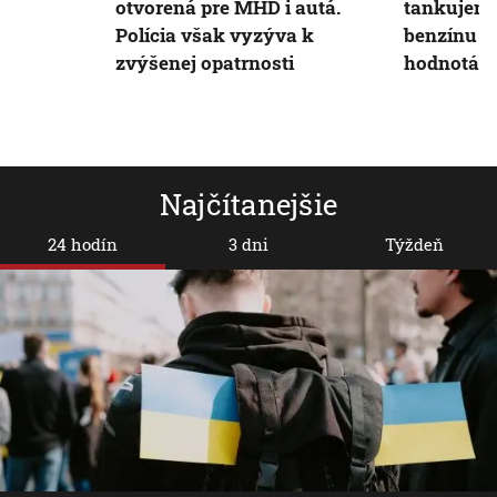
otvorená pre MHD i autá.
tankujeme
Polícia však vyzýva k
benzínu a 
zvýšenej opatrnosti
hodnotám 
Najčítanejšie
24 hodín
3 dni
Týždeň