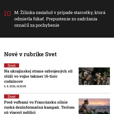
M. Žilinka zasiahol v prípade starostky, ktorá
odmietla fúkať. Prepustenie zo zadržania
označil za pochybenie
Nové v rubrike Svet
Svet
Na ukrajinskej strane ozbrojených síl
slúži vo vojne takmer 16-tisíc
cudzincov
6. 8. 2026, 14:26:05
Svet
Pred voľbami vo Francúzsku silnie
ruská dezinformačná kampaň. Terčom
sú viacerí politici