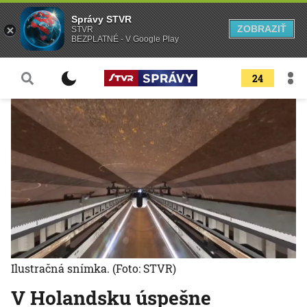
Správy STVR
ZOBRAZIŤ
STVR
BEZPLATNÉ - V Google Play
24
Ilustračná snímka.
(Foto: STVR)
V Holandsku úspešne