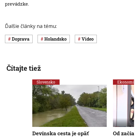
prevádzke.
Ďalšie články na tému:
Doprava
Holandsko
Video
Čítajte tiež
Slovensko
Ekonomika
Devínska cesta je opäť
Od začiat