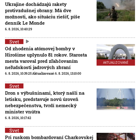
Ukrajine dochádzajú rakety
protivzdušnej obrany. Má dve
možnosti, ako situáciu riešiť, píše
denník Le Monde
6. 8. 2026, 10:40:29
Svet
Od zhodenia atómovej bomby v
Hirošime uplynulo 81 rokov. Starosta
mesta varoval pred zľahčovaním
AKTUALIZOVANÉ
neľudskosti jadrových zbraní
6. 8. 2026, 10:39:25
Aktualizované:
6. 8. 2026, 13:10:00
Svet
Dron s výbušninami, ktorý našli na
letisku, predstavuje novú úroveň
nebezpečenstva, tvrdí nemecký
minister vnútra
6. 8. 2026, 10:17:42
Svet
Pri ruskom bombardovaní Charkovskej