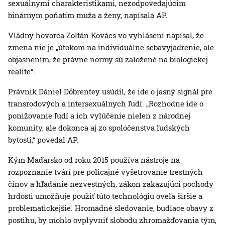
sexuálnymi charakteristikami, nezodpovedajúcim
binárnym poňatím muža a ženy, napísala AP.
Vládny hovorca Zoltán Kovács vo vyhlásení napísal, že
zmena nie je „útokom na individuálne sebavyjadrenie, ale
objasnením, že právne normy sú založené na biologickej
realite“.
Právnik Dániel Döbrentey usúdil, že ide o jasný signál pre
transrodových a intersexuálnych ľudí. „Rozhodne ide o
ponižovanie ľudí a ich vylúčenie nielen z národnej
komunity, ale dokonca aj zo spoločenstva ľudských
bytostí,“ povedal AP.
Kým Maďarsko od roku 2015 používa nástroje na
rozpoznanie tvárí pre policajné vyšetrovanie trestných
činov a hľadanie nezvestných, zákon zakazujúci pochody
hrdosti umožňuje použiť túto technológiu oveľa širšie a
problematickejšie. Hromadné sledovanie, budiace obavy z
postihu, by mohlo ovplyvniť slobodu zhromažďovania tým,