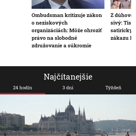
Ombudsman kritizuje zákon
Z dúhovéh
o neziskových
sivý: Tisí
organizáciách: Môže ohroziť
satiricky 
právo na slobodné
zákazu Pr
združovanie a súkromie
Najčítanejšie
24 hodín
3 dni
Týždeň