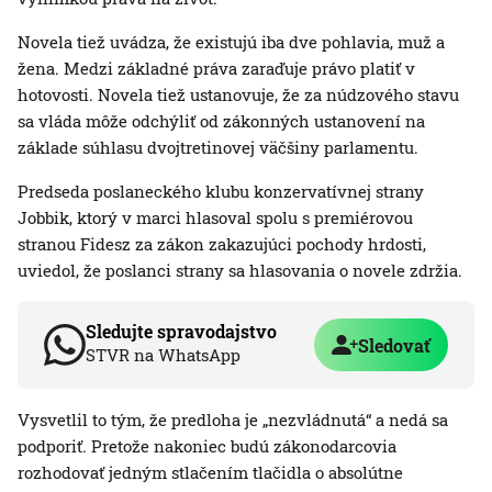
Novela tiež uvádza, že existujú iba dve pohlavia, muž a
žena. Medzi základné práva zaraďuje právo platiť v
hotovosti. Novela tiež ustanovuje, že za núdzového stavu
sa vláda môže odchýliť od zákonných ustanovení na
základe súhlasu dvojtretinovej väčšiny parlamentu.
Predseda poslaneckého klubu konzervatívnej strany
Jobbik, ktorý v marci hlasoval spolu s premiérovou
stranou Fidesz za zákon zakazujúci pochody hrdosti,
uviedol, že poslanci strany sa hlasovania o novele zdržia.
Sledujte spravodajstvo
Sledovať
STVR na WhatsApp
Vysvetlil to tým, že predloha je „nezvládnutá“ a nedá sa
podporiť. Pretože nakoniec budú zákonodarcovia
rozhodovať jedným stlačením tlačidla o absolútne