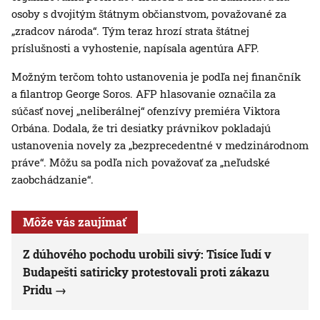
osoby s dvojitým štátnym občianstvom, považované za
„zradcov národa“. Tým teraz hrozí strata štátnej
príslušnosti a vyhostenie, napísala agentúra AFP.
Možným terčom tohto ustanovenia je podľa nej finančník
a filantrop George Soros. AFP hlasovanie označila za
súčasť novej „neliberálnej“ ofenzívy premiéra Viktora
Orbána. Dodala, že tri desiatky právnikov pokladajú
ustanovenia novely za „bezprecedentné v medzinárodnom
práve“. Môžu sa podľa nich považovať za „neľudské
zaobchádzanie“.
Môže vás zaujímať
Z dúhového pochodu urobili sivý: Tisíce ľudí v
Budapešti satiricky protestovali proti zákazu
Pridu