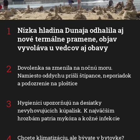
Nízka hladina Dunaja odhalila aj
nové termálne pramene, objav
vyvoláva u vedcov aj obavy
Dovolenka sa zmenila na nočnú moru.
Namiesto oddychu prišli štípance, neporiadok
a podozrenie na ploštice
Hygienici upozorňujú na desiatky
nevyhovujúcich kúpalísk. K najväčším
hrozbám patria mykóza a kožné infekcie
Chcete klimatizáciu, ale bývate v bytovke?