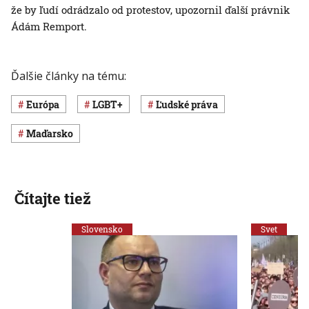
že by ľudí odrádzalo od protestov, upozornil ďalší právnik
Ádám Remport.
Ďalšie články na tému:
Európa
LGBT+
ľudské práva
Maďarsko
Čítajte tiež
Slovensko
Svet