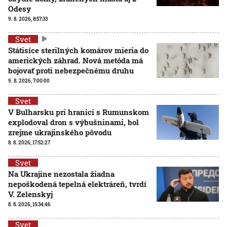
Odesy
9. 8. 2026, 8:57:33
Svet
Státisíce sterilných komárov mieria do
amerických záhrad. Nová metóda má
bojovať proti nebezpečnému druhu
9. 8. 2026, 7:00:00
Svet
V Bulharsku pri hranici s Rumunskom
explodoval dron s výbušninami, bol
zrejme ukrajinského pôvodu
8. 8. 2026, 17:52:27
Svet
Na Ukrajine nezostala žiadna
nepoškodená tepelná elektráreň, tvrdí
V. Zelenskyj
8. 8. 2026, 15:34:46
Svet