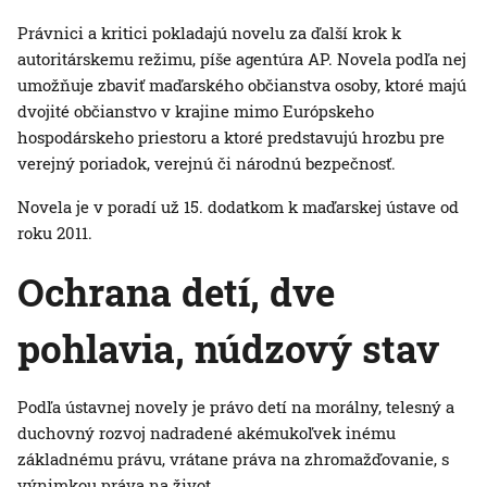
Právnici a kritici pokladajú novelu za ďalší krok k
autoritárskemu režimu, píše agentúra AP. Novela podľa nej
umožňuje zbaviť maďarského občianstva osoby, ktoré majú
dvojité občianstvo v krajine mimo Európskeho
hospodárskeho priestoru a ktoré predstavujú hrozbu pre
verejný poriadok, verejnú či národnú bezpečnosť.
Novela je v poradí už 15. dodatkom k maďarskej ústave od
roku 2011.
Ochrana detí, dve
pohlavia, núdzový stav
Podľa ústavnej novely je právo detí na morálny, telesný a
duchovný rozvoj nadradené akémukoľvek inému
základnému právu, vrátane práva na zhromažďovanie, s
výnimkou práva na život.