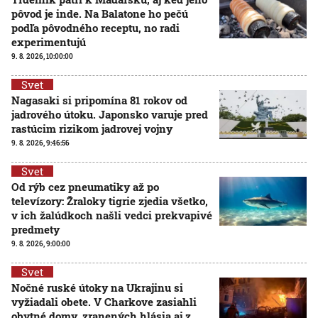
pôvod je inde. Na Balatone ho pečú
podľa pôvodného receptu, no radi
experimentujú
9. 8. 2026, 10:00:00
Svet
Nagasaki si pripomína 81 rokov od
jadrového útoku. Japonsko varuje pred
rastúcim rizikom jadrovej vojny
9. 8. 2026, 9:46:56
Svet
Od rýb cez pneumatiky až po
televízory: Žraloky tigrie zjedia všetko,
v ich žalúdkoch našli vedci prekvapivé
predmety
9. 8. 2026, 9:00:00
Svet
Nočné ruské útoky na Ukrajinu si
vyžiadali obete. V Charkove zasiahli
obytné domy, zranených hlásia aj z