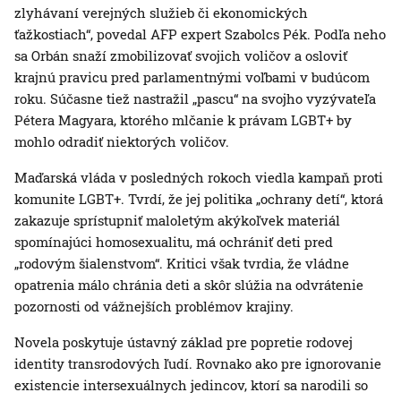
zlyhávaní verejných služieb či ekonomických
ťažkostiach“, povedal AFP expert Szabolcs Pék. Podľa neho
sa Orbán snaží zmobilizovať svojich voličov a osloviť
krajnú pravicu pred parlamentnými voľbami v budúcom
roku. Súčasne tiež nastražil „pascu“ na svojho vyzývateľa
Pétera Magyara, ktorého mlčanie k právam LGBT+ by
mohlo odradiť niektorých voličov.
Maďarská vláda v posledných rokoch viedla kampaň proti
komunite LGBT+. Tvrdí, že jej politika „ochrany detí“, ktorá
zakazuje sprístupniť maloletým akýkoľvek materiál
spomínajúci homosexualitu, má ochrániť deti pred
„rodovým šialenstvom“. Kritici však tvrdia, že vládne
opatrenia málo chránia deti a skôr slúžia na odvrátenie
pozornosti od vážnejších problémov krajiny.
Novela poskytuje ústavný základ pre popretie rodovej
identity transrodových ľudí. Rovnako ako pre ignorovanie
existencie intersexuálnych jedincov, ktorí sa narodili so