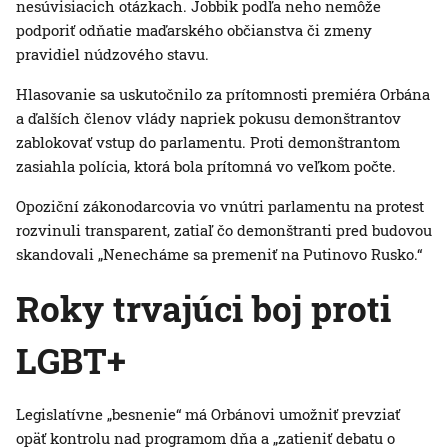
nesúvisiacich otázkach. Jobbik podľa neho nemôže
podporiť odňatie maďarského občianstva či zmeny
pravidiel núdzového stavu.
Hlasovanie sa uskutočnilo za prítomnosti premiéra Orbána
a ďalších členov vlády napriek pokusu demonštrantov
zablokovať vstup do parlamentu. Proti demonštrantom
zasiahla polícia, ktorá bola prítomná vo veľkom počte.
Opoziční zákonodarcovia vo vnútri parlamentu na protest
rozvinuli transparent, zatiaľ čo demonštranti pred budovou
skandovali „Nenecháme sa premeniť na Putinovo Rusko.“
Roky trvajúci boj proti
LGBT+
Legislatívne „besnenie“ má Orbánovi umožniť prevziať
opäť kontrolu nad programom dňa a „zatieniť debatu o