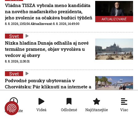
Vládna TISZA vybrala meno kandidáta
na nového maďarského prezidenta,
jeho zvolenie sa očakáva budúci týždeň
AKTUALIZOVANÉ
8. 8. 2026, 13:51:54
Aktualizované:
8. 8. 2026, 14:49:00
Svet
Nízka hladina Dunaja odhalila aj nové
termálne pramene, objav vyvoláva u
vedcov aj obavy
8. 8. 2026, 11:30:31
Svet
Podvodné ponuky ubytovania v
Chorvátsku: Pár kliknutí na internete a
môžete prísť o peniaze aj dovolenku
8. 8. 2026, 10:51:49
Viac
Videá
Odložené
Najčítanejšie
Po minúte
Svet
Rakúsko reaguje na horúčavy, chce zjednodušiť cestu ku
klimatizáciám. Opozícia a Greenpeace žiadajú iné
riešenia