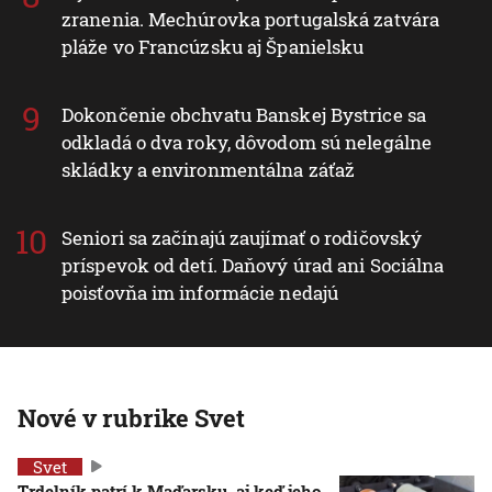
zranenia. Mechúrovka portugalská zatvára
pláže vo Francúzsku aj Španielsku
Dokončenie obchvatu Banskej Bystrice sa
odkladá o dva roky, dôvodom sú nelegálne
skládky a environmentálna záťaž
Seniori sa začínajú zaujímať o rodičovský
príspevok od detí. Daňový úrad ani Sociálna
poisťovňa im informácie nedajú
Nové v rubrike Svet
Svet
Trdelník patrí k Maďarsku, aj keď jeho