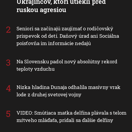
Ukrajincov, ktorí utiekli pred
ruskou agresiou
Seniori sa začínajú zaujímať o rodičovský
príspevok od detí. Daňový úrad ani Sociálna
poisťovňa im informácie nedajú
Na Slovensku padol nový absolútny rekord
teploty vzduchu
Nízka hladina Dunaja odhalila masívny vrak
lode z druhej svetovej vojny
VIDEO: Smútiaca matka delfína plávala s telom
mŕtveho mláďaťa, pridali sa ďalšie delfíny