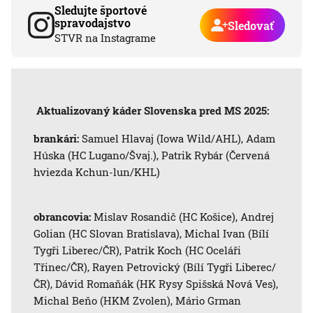
Sledujte športové
spravodajstvo
Sledovať
STVR na Instagrame
Aktualizovaný káder Slovenska pred MS 2025:
brankári:
Samuel Hlavaj (Iowa Wild/AHL), Adam
Húska (HC Lugano/Švaj.), Patrik Rybár (Červená
hviezda Kchun-lun/KHL)
obrancovia:
Mislav Rosandič (HC Košice), Andrej
Golian (HC Slovan Bratislava), Michal Ivan (Bílí
Tygři Liberec/ČR), Patrik Koch (HC Oceláři
Třinec/ČR), Rayen Petrovický (Bílí Tygři Liberec/
ČR), Dávid Romaňák (HK Rysy Spišská Nová Ves),
Michal Beňo (HKM Zvolen), Mário Grman