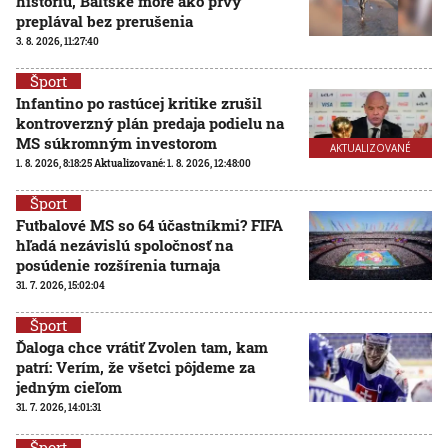
históriu, Baltské more ako prvý
preplával bez prerušenia
3. 8. 2026, 11:27:40
Šport
Infantino po rastúcej kritike zrušil
kontroverzný plán predaja podielu na
MS súkromným investorom
AKTUALIZOVANÉ
1. 8. 2026, 8:18:25
Aktualizované:
1. 8. 2026, 12:48:00
Šport
Futbalové MS so 64 účastníkmi? FIFA
hľadá nezávislú spoločnosť na
posúdenie rozšírenia turnaja
31. 7. 2026, 15:02:04
Šport
Ďaloga chce vrátiť Zvolen tam, kam
patrí: Verím, že všetci pôjdeme za
jedným cieľom
31. 7. 2026, 14:01:31
Šport