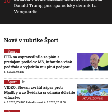
Donald Trump, píše španielsky denník La
Vanguardia
Nové v rubrike Šport
Šport
FIFA sa ospravedlnila za plán s
predajom podielov MS, Infantina však
podržala a vyjadrila mu plnú podporu
6. 8. 2026, 9:54:23
Šport
VIDEO: Slovan zvrátil zápas proti
Mjällby a zo Švédska si odnáša dôležité
víťazstvo
AKTUALIZOVANÉ
4. 8. 2026, 17:45:00
Aktualizované:
4. 8. 2026, 20:12:00