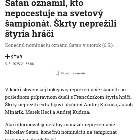
Šatan oznámil, kto
nepocestuje na svetový
šampionát. Škrty neprežili
štyria hráči
Konečnú nomináciu oznámi Šatan v utorok (6.5.).
STVR
3. 5. 2025 21:35:06
Odlož na neskôr
V kádri slovenskej hokejovej reprezentácie skončili po
poslednom prípravnom dueli s Francúzskom štyria hráči.
Škrty neprežili extraligoví útočníci Andrej Kukuča, Jakub
Minárik, Marek Hecl a Andrej Kudrna.
Ako informoval generálny manažér reprezentácie
Miroslav Šatan, konečnú nomináciu na šampionát
oznámia v utorok (6. 5.).