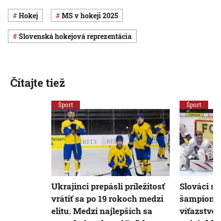
Hokej
MS v hokeji 2025
slovenská hokejová reprezentácia
Čítajte tiež
Šport
Šport
Ukrajinci prepásli príležitosť
Slováci sa
vrátiť sa po 19 rokoch medzi
šampionát
elitu. Medzi najlepších sa
víťazstvo