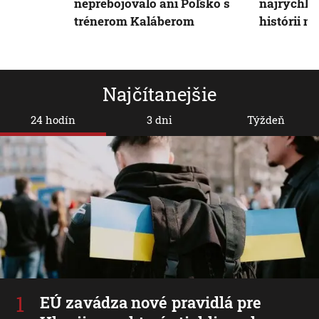
neprebojovalo ani Poľsko s
najrýchle
trénerom Kaláberom
histórii n
Najčítanejšie
24 hodín
3 dni
Týždeň
EÚ zavádza nové pravidlá pre