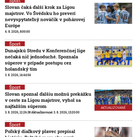
Šport
Slovan čaká ďalší krok za Ligou
majstrov. Vo Švédsku ho preverí
nevyspytateľný nováčik v pohárovej
Európe
4. 8. 2026, 8:00:00
Šport
Dunajskú Stredu v Konferenčnej lige
nečaká nič jednoduché. Spoznala
súperov v prípade postupu cez
holandský tím
3. 8. 2026, 14:44:54
Šport
Slovan spoznal ďalšiu možnú prekážku
v ceste za Ligou majstrov, vyhol sa
najťažším súperom
AKTUALIZOVANÉ
3. 8. 2026, 12:26:38
Aktualizované:
3. 8. 2026, 13:20:00
Šport
Poľský diaľkový plavec prepísal