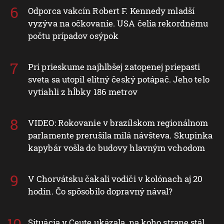
Odporca vakcín Robert F. Kennedy mladší
vyzýva na očkovanie. USA čelia rekordnému
počtu prípadov osýpok
Pri prieskume najhlbšej zatopenej priepasti
sveta sa utopil elitný český potápač. Jeho telo
vytiahli z hĺbky 186 metrov
VIDEO: Rokovanie v brazílskom regionálnom
parlamente prerušila milá návšteva. Skupinka
kapybár vošla do budovy hlavným vchodom
V Chorvátsku čakali vodiči v kolónach aj 20
hodín. Čo spôsobilo dopravný nával?
Situácia v Ceute ukázala, na koho strane stál