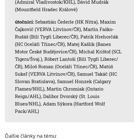
(Admiral Vladivostok/KHL), Dávid Mudrák
(Mountfield Hradec Králové)
útočníci:
Sebastián Čederle (HK Nitra), Maxim
Čajkovič (VERVA Litvínov/ČR), Martin Faško-
Rudáš (Bílí Tygři Liberec/ČR), Patrik Hrehorčák
(HC Oceláři Třinec/ČR), Matej Kašlík (Banes
Motor České Budějovice/ČR), Michal Krištof (SCL
Tigers/Švaj.), Róbert Lantoši (Bílí Tygři Liberec/
ČR), Miloš Roman (Oceláři Třinec/ČR), Matúš
Sukeľ (VERVA Litvínov/ČR), Samuel Takáč (HC
Slovan Bratislava), Samuel Honzek (Calgary
Flames/NHL), Martin Chromiak (Ontario
Reign/AHL), Dalibor Dvorský (St. Louis
Blues/NHL), Adam Sýkora (Hartford Wolf
Pack/AHL)
Ďalšie články na tému: