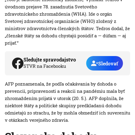
úvodnom prejave 78. zasadnutia Svetového
zdravotníckeho zhromaždenia (WHA). Ide o orgán
Svetovej zdravotníckej organizácie (WHO) zložený z
ministrov zdravotníctva členských štátov. Tedros dodal, že
„členské štáty sa dohodu chystajú posúdiť a — dúfam — aj
prijať.“
Sledujte spravodajstvo
Sledovať
STVR na Facebooku
AFP poznamenala, že podľa očakávania by dohoda o
prevencii, pripravenosti a reakcii na pandémiu mala byť
zhromaždením prijatá v utorok (20. 5.). AFP doplnila, že
niektoré štáty a politické skupiny predkladanú dohodu
odmietajú zo strachu, že by mohla obmedziť ich suverenitu
v otázkach verejného zdravia.