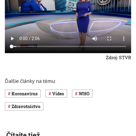
Zdroj: STVR
Ďalšie články na tému:
koronavírus
Video
WHO
Zdravotníctvo
Čítajte tiež