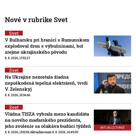
Nové v rubrike Svet
Svet
V Bulharsku pri hranici s Rumunskom
explodoval dron s výbušninami, bol
zrejme ukrajinského pôvodu
8. 8. 2026, 17:52:27
Svet
Na Ukrajine nezostala žiadna
nepoškodená tepelná elektráreň, tvrdí
V. Zelenskyj
8. 8. 2026, 15:34:46
Svet
Vládna TISZA vybrala meno kandidáta
na nového maďarského prezidenta,
jeho zvolenie sa očakáva budúci týždeň
AKTUALIZOVANÉ
8. 8. 2026, 13:51:54
Aktualizované:
8. 8. 2026, 14:49:00