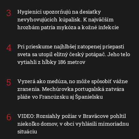
Hygienici upozorňujú na desiatky
nevyhovujúcich kúpalísk. K najväčším
hrozbám patria mykóza a kožné infekcie
Pri prieskume najhlbšej zatopenej priepasti
sveta sa utopil elitný český potápač. Jeho telo
vytiahli z hĺbky 186 metrov
Vyzerá ako medúza, no môže spôsobiť vážne
zranenia. Mechúrovka portugalská zatvára
pláže vo Francúzsku aj Španielsku
VIDEO: Rozsiahly požiar v Braväcove pohltil
niekoľko domov, v obci vyhlásili mimoriadnu
situáciu