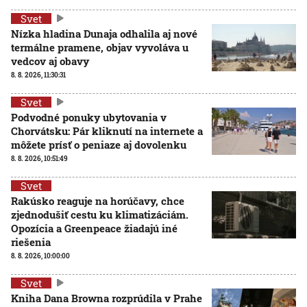
Svet
Nízka hladina Dunaja odhalila aj nové
termálne pramene, objav vyvoláva u
vedcov aj obavy
8. 8. 2026, 11:30:31
Svet
Podvodné ponuky ubytovania v
Chorvátsku: Pár kliknutí na internete a
môžete prísť o peniaze aj dovolenku
8. 8. 2026, 10:51:49
Svet
Rakúsko reaguje na horúčavy, chce
zjednodušiť cestu ku klimatizáciám.
Opozícia a Greenpeace žiadajú iné
riešenia
8. 8. 2026, 10:00:00
Svet
Kniha Dana Browna rozprúdila v Prahe