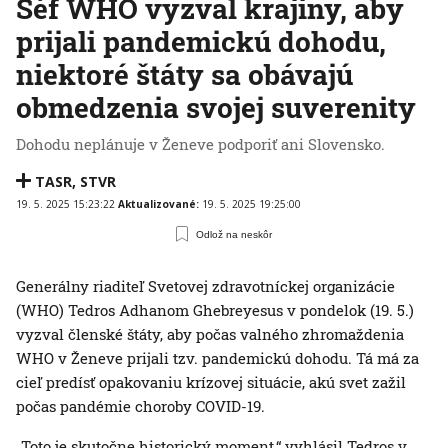
Šéf WHO vyzval krajiny, aby
prijali pandemickú dohodu,
niektoré štáty sa obávajú
obmedzenia svojej suverenity
Dohodu neplánuje v Ženeve podporiť ani Slovensko.
TASR
,
STVR
19. 5. 2025 15:23:22
Aktualizované:
19. 5. 2025 19:25:00
Odlož na neskôr
Generálny riaditeľ Svetovej zdravotníckej organizácie
(WHO) Tedros Adhanom Ghebreyesus v pondelok (19. 5.)
vyzval členské štáty, aby počas valného zhromaždenia
WHO v Ženeve prijali tzv. pandemickú dohodu. Tá má za
cieľ predísť opakovaniu krízovej situácie, akú svet zažil
počas pandémie choroby COVID-19.
„Toto je skutočne historický moment,“ vyhlásil Tedros v