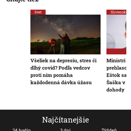
Svet
Slovensko
Všeliek na depresiu, stres či
Ministri H
dlhý covid? Podľa vedcov
prehlasov
proti nim pomáha
Eštok sa p
každodenná dávka úžasu
Šaška v o
dohody
Najčítanejšie
24 hodín
3 dni
Týždeň