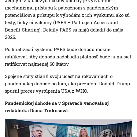
Jedným z kľúčových bodov dohody je vytvorenie
mechanizmu prístupu k patogénom s pandemickým
potenciálom a prístupu k výhodám z ich výskumu, ako sú
testy, lieky či vakcíny (PABS – Pathogen Access and
Benefit-Sharing). Detaily PABS sa majú doladiť do mája
2026.
Po finalizácii systému PABS bude dohodu možné
ratifikovať. Aby dohoda nadobudla platnosť, bude ju musieť
ratifikovať najmenej 60 štátov.
Spojené štáty stiahli svoju účasť na rokovaniach o
pandemickej dohode po tom, ako prezident Donald Trump
spustil proces vystúpenia USA z WHO.
Pandemickej dohode sa v Správach venovala aj
redaktorka Diana Trnkusová: