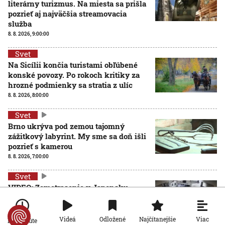
literárny turizmus. Na miesta sa prišla
pozrieť aj najväčšia streamovacia
služba
8. 8. 2026, 9:00:00
Svet
Na Sicílii končia turistami obľúbené
konské povozy. Po rokoch kritiky za
hrozné podmienky sa stratia z ulíc
8. 8. 2026, 8:00:00
Svet
Brno ukrýva pod zemou tajomný
zážitkový labyrint. My sme sa doň išli
pozrieť s kamerou
8. 8. 2026, 7:00:00
Svet
VIDEO: Zemetrasenie v Japonsku
zastihlo lekárov uprostred operácie,
pacienta chránili vlastnými telami
7. 8. 2026, 15:01:59
Viac
Videá
Odložené
Najčítanejšie
Po minúte