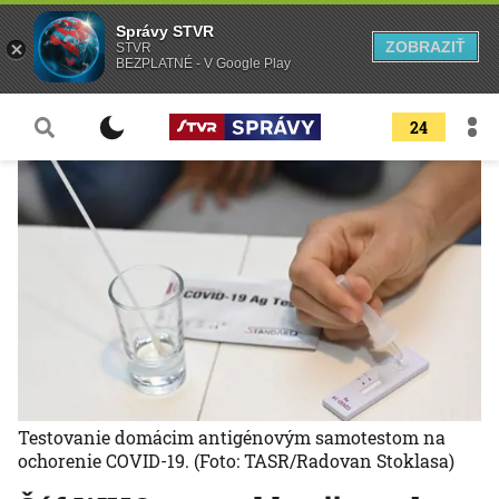
Správy STVR
ZOBRAZIŤ
STVR
BEZPLATNÉ - V Google Play
24
Testovanie domácim antigénovým samotestom na
ochorenie COVID-19.
(Foto: TASR/Radovan Stoklasa)