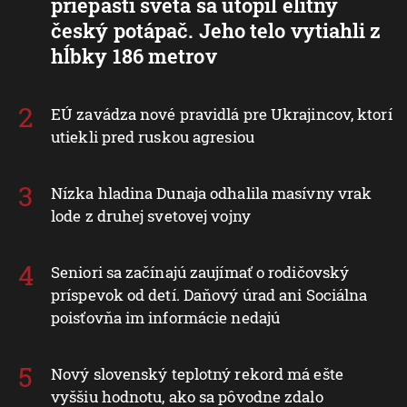
priepasti sveta sa utopil elitný
český potápač. Jeho telo vytiahli z
hĺbky 186 metrov
EÚ zavádza nové pravidlá pre Ukrajincov, ktorí
utiekli pred ruskou agresiou
Nízka hladina Dunaja odhalila masívny vrak
lode z druhej svetovej vojny
Seniori sa začínajú zaujímať o rodičovský
príspevok od detí. Daňový úrad ani Sociálna
poisťovňa im informácie nedajú
Nový slovenský teplotný rekord má ešte
vyššiu hodnotu, ako sa pôvodne zdalo