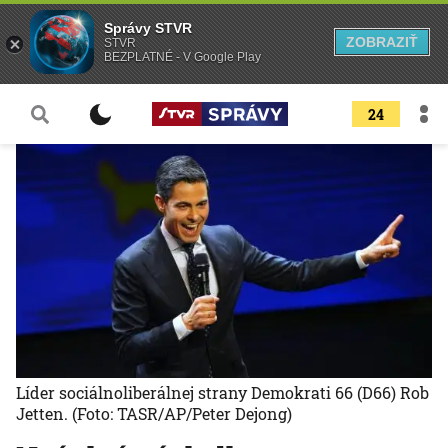
Správy STVR
ZOBRAZIŤ
STVR
BEZPLATNÉ - V Google Play
24
Líder sociálnoliberálnej strany Demokrati 66 (D66) Rob
Jetten.
(Foto: TASR/AP/Peter Dejong)