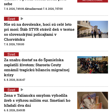
sebe
7. 8. 2026, 7:49:06
Aktualizované:
7. 8. 2026, 7:57:00
Svet
Nie sú na dovolenke, hoci sú celé leto
pri mori: Štáb STVR strávil deň v teréne
so slovenskými policajtami v
Chorvátsku
7. 8. 2026, 7:00:00
Svet
Za snahu dostať sa do Španielska
zaplatili životom: Starosta Ceuty
oznámil tragickú bilanciu migračnej
krízy
6. 8. 2026, 16:16:47
Svet
Žena v Taliansku omylom vyhodila
žreb s výhrou milión eur. Smetiari ho
hľadali dva dni
6. 8. 2026, 15:49:55