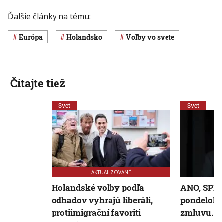
Ďalšie články na tému:
Európa
Holandsko
voľby vo svete
Čítajte tiež
Svet
Svet
AKTUALIZOVANÉ
Holandské voľby podľa
ANO, SPD 
odhadov vyhrajú liberáli,
pondelok 
protiimigrační favoriti
zmluvu. N