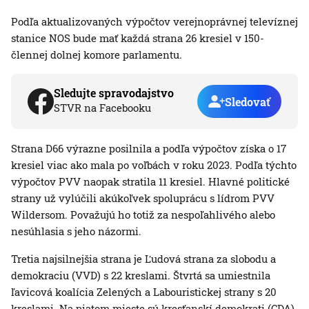
Podľa aktualizovaných výpočtov verejnoprávnej televíznej
stanice NOS bude mať každá strana 26 kresiel v 150-
člennej dolnej komore parlamentu.
Sledujte spravodajstvo
Sledovať
STVR na Facebooku
Strana D66 výrazne posilnila a podľa výpočtov získa o 17
kresiel viac ako mala po voľbách v roku 2023. Podľa týchto
výpočtov PVV naopak stratila 11 kresiel. Hlavné politické
strany už vylúčili akúkoľvek spoluprácu s lídrom PVV
Wildersom. Považujú ho totiž za nespoľahlivého alebo
nesúhlasia s jeho názormi.
Tretia najsilnejšia strana je Ľudová strana za slobodu a
demokraciu (VVD) s 22 kreslami. Štvrtá sa umiestnila
ľavicová koalícia Zelených a Labouristickej strany s 20
kreslami. Na piatom mieste sú kresťanskí demokrati (CDA)