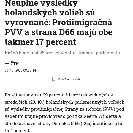
Neúplné výsledky
holandských volieb sú
vyrovnané: Protiimigračná
PVV a strana D66 majú obe
takmer 17 percent
Každá bude mať 26 kresiel v dolnej komore parlamentu.
ČTK
30. 10. 2025 08:50:14
Odlož na neskôr
Po sčítaní takmer 99 percent hlasov odovzdaných v
stredajších (29. 10.) holandských parlamentných voľbách
sú výsledky protiimigračnej Strany za slobodu (PVV) pod
vedením krajne pravicového politika Geerta Wildersa a
stredoľavicovej strany Demokrati 66 (D66) identické, a to
16,7 percenta.