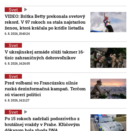
Svet
VIDEO: Britka Betty prekonala svetový
rekord. V 97 rokoch sa stala najstaršou
ženou, ktorá kráčala po krídle lietadla
6. 8. 2026, 15:40:24
Svet
V ukrajinskej armáde slúži takmer 16-
tisíc zahraničných dobrovoľníkov
6. 8. 2026, 14:26:05
Svet
Pred voľbami vo Francúzsku silnie
ruská dezinformačná kampaň. Terčom
sú viacerí politici
6. 8. 2026, 14:21:27
Svet
Po 15 rokoch zadržali podozrivého z
brutálnej vraždy v Prahe. Kľúčovým
dôkazom bola zhoda DNA