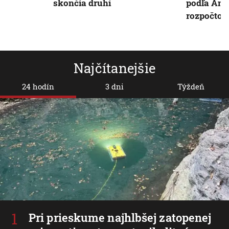
skončia druhí
podľa And
rozpočto
Najčítanejšie
24 hodín
3 dni
Týždeň
Pri prieskume najhlbšej zatopenej