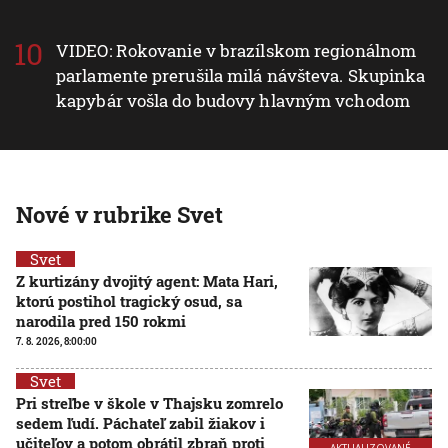
VIDEO: Rokovanie v brazílskom regionálnom
parlamente prerušila milá návšteva. Skupinka
kapybár vošla do budovy hlavným vchodom
Nové v rubrike Svet
Svet
Z kurtizány dvojitý agent: Mata Hari,
ktorú postihol tragický osud, sa
narodila pred 150 rokmi
7. 8. 2026, 8:00:00
Svet
Pri streľbe v škole v Thajsku zomrelo
sedem ľudí. Páchateľ zabil žiakov i
učiteľov a potom obrátil zbraň proti
AKTUALIZOVANÉ