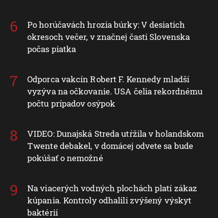
Po horúčavách hrozia búrky: V desiatich
okresoch večer, v značnej časti Slovenska
počas piatka
Odporca vakcín Robert F. Kennedy mladší
vyzýva na očkovanie. USA čelia rekordnému
počtu prípadov osýpok
VIDEO: Dunajská Streda utŕžila v holandskom
Twente debakel, v domácej odvete sa bude
pokúšať o nemožné
Na viacerých vodných plochách platí zákaz
kúpania. Kontroly odhalili zvýšený výskyt
baktérií