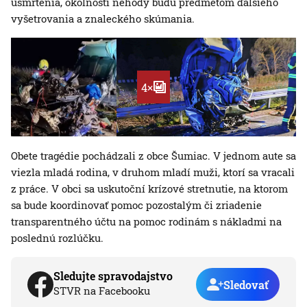
usmrtenia, okolnosti nehody budú predmetom ďalšieho
vyšetrovania a znaleckého skúmania.
4×
Obete tragédie pochádzali z obce Šumiac. V jednom aute sa
viezla mladá rodina, v druhom mladí muži, ktorí sa vracali
z práce. V obci sa uskutoční krízové stretnutie, na ktorom
sa bude koordinovať pomoc pozostalým či zriadenie
transparentného účtu na pomoc rodinám s nákladmi na
poslednú rozlúčku.
Sledujte spravodajstvo
Sledovať
STVR na Facebooku