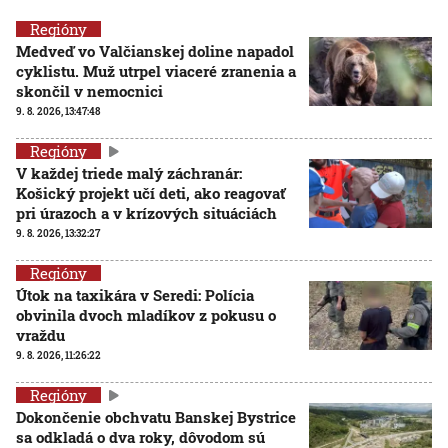
Regióny
Medveď vo Valčianskej doline napadol
cyklistu. Muž utrpel viaceré zranenia a
skončil v nemocnici
9. 8. 2026, 13:47:48
Regióny
V každej triede malý záchranár:
Košický projekt učí deti, ako reagovať
pri úrazoch a v krízových situáciách
9. 8. 2026, 13:32:27
Regióny
Útok na taxikára v Seredi: Polícia
obvinila dvoch mladíkov z pokusu o
vraždu
9. 8. 2026, 11:26:22
Regióny
Dokončenie obchvatu Banskej Bystrice
sa odkladá o dva roky, dôvodom sú