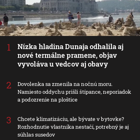
Nízka hladina Dunaja odhalila aj
nové termálne pramene, objav
vyvoláva u vedcov aj obavy
Dovolenka sa zmenila na nočnú moru.
Namiesto oddychu prišli štípance, neporiadok
a podozrenie na ploštice
Chcete klimatizáciu, ale bývate v bytovke?
Rozhodnutie vlastníka nestačí, potrebný je aj
súhlas susedov