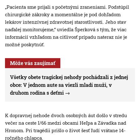
„Pacienta sme prijali s početnými zraneniami. Podstúpil
chirurgické zákroky a momentálne je pod dohľadom
lekárov intenzívnej zdravotnej starostlivosti. Jeho stav
naďalej monitorujeme,“ uviedla Šperková s tým, že viac
informácií vzhľadom na citlivosť prípadu nateraz nie je
možné poskytnúť.
Môže vás zaujímať
Všetky obete tragickej nehody pochádzali z jednej
obce: V jednom aute sa viezli mladí muži, v
druhom rodina s deťmi
K dopravnej nehode dvoch osobných áut došlo v stredu
večer na ceste I/66 medzi obcami Heľpa a Závadka nad
Hronom. Pri tragédii prišlo o život šesť ľudí vrátane 14-
ročného chlapca.