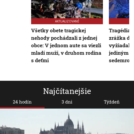
AKTUALIZOVANÉ
Všetky obete tragickej
Tragédia 
nehody pochádzali z jednej
zrážka dvo
obce: V jednom aute sa viezli
vyžiadala 
mladí muži, v druhom rodina
jediným pr
s deťmi
sedemročn
Najčítanejšie
24 hodín
3 dni
Týždeň