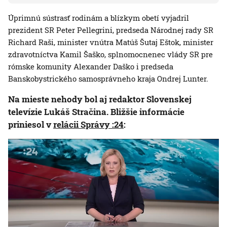
Úprimnú sústrasť rodinám a blízkym obetí vyjadril
prezident SR Peter Pellegrini, predseda Národnej rady SR
Richard Raši, minister vnútra Matúš Šutaj Eštok, minister
zdravotníctva Kamil Šaško, splnomocnenec vlády SR pre
rómske komunity Alexander Daško i predseda
Banskobystrického samosprávneho kraja Ondrej Lunter.
N
a mieste nehody bol aj redaktor Slovenskej
televízie Lukáš Stračina. Bližšie informácie
priniesol v
relácii Správy :24
: