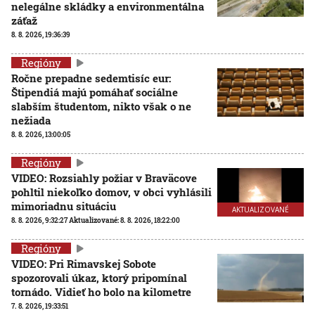
nelegálne skládky a environmentálna
záťaž
8. 8. 2026, 19:36:39
Regióny
Ročne prepadne sedemtisíc eur:
Štipendiá majú pomáhať sociálne
slabším študentom, nikto však o ne
nežiada
8. 8. 2026, 13:00:05
Regióny
VIDEO: Rozsiahly požiar v Braväcove
pohltil niekoľko domov, v obci vyhlásili
mimoriadnu situáciu
AKTUALIZOVANÉ
8. 8. 2026, 9:32:27
Aktualizované:
8. 8. 2026, 18:22:00
Regióny
VIDEO: Pri Rimavskej Sobote
spozorovali úkaz, ktorý pripomínal
tornádo. Vidieť ho bolo na kilometre
7. 8. 2026, 19:33:51