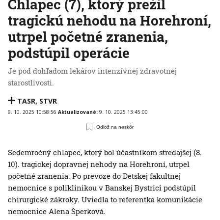
Chlapec (7), ktorý prežil
tragickú nehodu na Horehroní,
utrpel početné zranenia,
podstúpil operácie
Je pod dohľadom lekárov intenzívnej zdravotnej
starostlivosti.
TASR
,
STVR
9. 10. 2025 10:58:56
Aktualizované:
9. 10. 2025 13:45:00
Odlož na neskôr
Sedemročný chlapec, ktorý bol účastníkom stredajšej (8.
10). tragickej dopravnej nehody na Horehroní, utrpel
početné zranenia. Po prevoze do Detskej fakultnej
nemocnice s poliklinikou v Banskej Bystrici podstúpil
chirurgické zákroky. Uviedla to referentka komunikácie
nemocnice Alena Šperková.