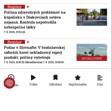
Regióny
Príčina zdravotných problémov na
kúpalisku v Diakovciach ostáva
nejasná. Kontrola nepotvrdila
nebezpečné látky
7. 8. 2026, 19:02:46
Regióny
Požiar v Slovnafte: V bratislavskej
rafinérii horel uskladnený ropný
produkt, príčiny vyšetrujú
AKTUALIZOVANÉ
7. 8. 2026, 15:30:32
Aktualizované:
7. 8. 2026, 15:45:00
Regióny
Na kúpalisku v Diakovciach malo
zdravotné ťažkosti 16 ľudí, osem ich
Viac
Videá
Odložené
Najčítanejšie
Po minúte
skončilo v nemocnici
6. 8. 2026, 21:47:42
Regióny