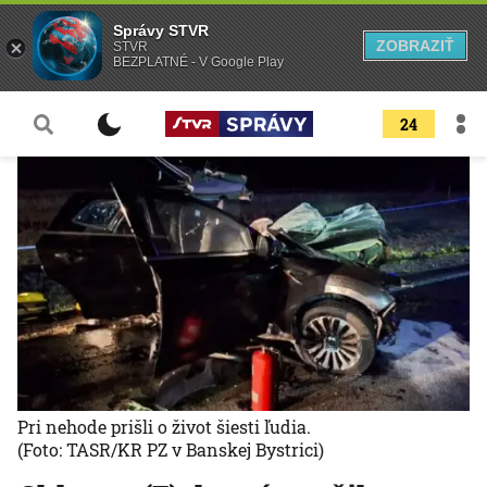
Správy STVR
ZOBRAZIŤ
STVR
BEZPLATNÉ - V Google Play
24
Pri nehode prišli o život šiesti ľudia.
(Foto: TASR/KR PZ v Banskej Bystrici)