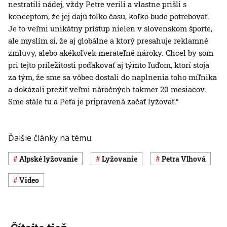
nestratili nádej, vždy Petre verili a vlastne prišli s
konceptom, že jej dajú toľko času, koľko bude potrebovať.
Je to veľmi unikátny prístup nielen v slovenskom športe,
ale myslím si, že aj globálne a ktorý presahuje reklamné
zmluvy, alebo akékoľvek merateľné nároky. Chcel by som
pri tejto príležitosti poďakovať aj týmto ľuďom, ktorí stoja
za tým, že sme sa vôbec dostali do naplnenia toho míľnika
a dokázali prežiť veľmi náročných takmer 20 mesiacov.
Sme stále tu a Peťa je pripravená začať lyžovať.“
Ďalšie články na tému:
alpské lyžovanie
Lyžovanie
Petra Vlhová
Video