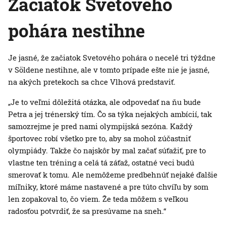
Začiatok Svetového
pohára nestihne
Je jasné, že začiatok Svetového pohára o necelé tri týždne
v Söldene nestihne, ale v tomto prípade ešte nie je jasné,
na akých pretekoch sa chce Vlhová predstaviť.
„Je to veľmi dôležitá otázka, ale odpovedať na ňu bude
Petra a jej trénerský tím. Čo sa týka nejakých ambícií, tak
samozrejme je pred nami olympijská sezóna. Každý
športovec robí všetko pre to, aby sa mohol zúčastniť
olympiády. Takže čo najskôr by mal začať súťažiť, pre to
vlastne ten tréning a celá tá záťaž, ostatné veci budú
smerovať k tomu. Ale nemôžeme predbehnúť nejaké ďalšie
míľniky, ktoré máme nastavené a pre túto chvíľu by som
len zopakoval to, čo viem. Že teda môžem s veľkou
radosťou potvrdiť, že sa presúvame na sneh.“