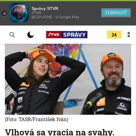
Správy STVR
ZOBRAZIŤ
STVR
BEZPLATNÉ - V Google Play
24
(Foto: TASR/František Iván)
Vlhová sa vracia na svahy.