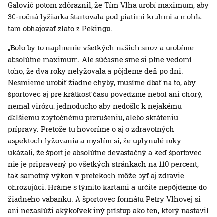
Galovič potom zdôraznil, že Tím Vlha urobí maximum, aby
30-ročná lyžiarka štartovala pod piatimi kruhmi a mohla
tam obhajovať zlato z Pekingu.
„Bolo by to naplnenie všetkých našich snov a urobíme
absolútne maximum. Ale súčasne sme si plne vedomí
toho, že dva roky nelyžovala a pôjdeme deň po dni.
Nesmieme urobiť žiadne chyby, musíme dbať na to, aby
športovec aj pre krátkosť času povedzme nebol ani chorý,
nemal virózu, jednoducho aby nedošlo k nejakému
ďalšiemu zbytočnému prerušeniu, alebo skráteniu
prípravy. Pretože tu hovoríme o aj o zdravotných
aspektoch lyžovania a myslím si, že uplynulé roky
ukázali, že šport je absolútne devastačný a keď športovec
nie je pripravený po všetkých stránkach na 110 percent,
tak samotný výkon v pretekoch môže byť aj zdravie
ohrozujúci. Hráme s týmito kartami a určite nepôjdeme do
žiadneho vabanku. A športovec formátu Petry Vlhovej si
ani nezaslúži akýkoľvek iný prístup ako ten, ktorý nastavil