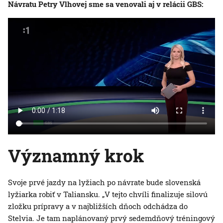
Návratu Petry Vlhovej sme sa venovali aj v relácii GBS:
Významný krok
Svoje prvé jazdy na lyžiach po návrate bude slovenská
lyžiarka robiť v Taliansku. „V tejto chvíli finalizuje silovú
zložku prípravy a v najbližších dňoch odchádza do
Stelvia. Je tam naplánovaný prvý sedemdňový tréningový