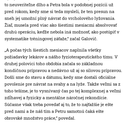
to neuveriteľne dlho a Petra bola v podobnej pozícii už
pred rokom, kedy sme si teda mysleli, že ten presun na
sneh jej umožní plný návrat do vrcholového lyžovania.
Žiaľ, musela pred viac ako šiestimi mesiacmi absolvovať
druhú operáciu, keďže nebola iná možnosť, ako postúpiť v
systematike tréningovej záťaže,“ začal Galovič.
„A počas tých šiestich mesiacov naplnila všetky
požiadavky lekárov a nášho fyzioterapeutického tímu. V
druhej polovici toho obdobia začala so základnou
kondičnou prípravou a nedávno už aj so silovou prípravou.
Došli sme do stavu a dátumu, kedy sme dostali oficiálne
povolenie pre návrat na svahy a na lyže. Takže veľmi sa z
toho tešíme, je to vysnívaný čas po tej komplexnej a veľmi
zdĺhavej a fyzicky a mentálne náročnej rekondície.
Súčasne však treba povedať aj to, že to najťažšie je ešte
pred nami a že náš tím a Petru samotnú čaká ešte
obrovské množstvo práce,“ povedal.