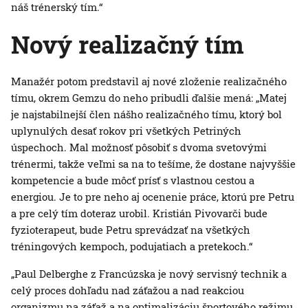
náš trénerský tím.“
Nový realizačný tím
Manažér potom predstavil aj nové zloženie realizačného
tímu, okrem Gemzu do neho pribudli ďalšie mená: „Matej
je najstabilnejší člen nášho realizačného tímu, ktorý bol
uplynulých desať rokov pri všetkých Petriných
úspechoch. Mal možnosť pôsobiť s dvoma svetovými
trénermi, takže veľmi sa na to tešíme, že dostane najvyššie
kompetencie a bude môcť prísť s vlastnou cestou a
energiou. Je to pre neho aj ocenenie práce, ktorú pre Petru
a pre celý tím doteraz urobil. Kristián Pivovarči bude
fyzioterapeut, bude Petru sprevádzať na všetkých
tréningových kempoch, podujatiach a pretekoch.“
„Paul Delberghe z Francúzska je nový servisný technik a
celý proces dohľadu nad záťažou a nad reakciou
organizmu na záťaž a na optimalizáciu športového režimu,