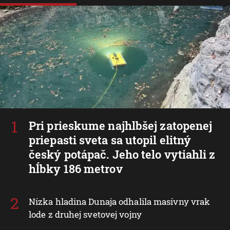
Pri prieskume najhlbšej zatopenej
priepasti sveta sa utopil elitný
český potápač. Jeho telo vytiahli z
hĺbky 186 metrov
Nízka hladina Dunaja odhalila masívny vrak
lode z druhej svetovej vojny