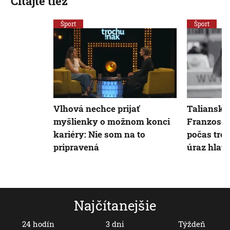
Čítajte tiež
Šport
Šport
Vlhová nechce prijať
Taliansky
myšlienky o možnom konci
Franzoso (
kariéry: Nie som na to
počas trén
pripravená
úraz hlav
Najčítanejšie
24 hodín
3 dni
Týždeň