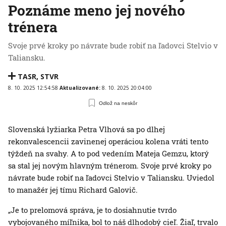
Poznáme meno jej nového
trénera
Svoje prvé kroky po návrate bude robiť na ľadovci Stelvio v
Taliansku.
TASR
,
STVR
8. 10. 2025 12:54:58
Aktualizované:
8. 10. 2025 20:04:00
Odlož na neskôr
Slovenská lyžiarka Petra Vlhová sa po dlhej
rekonvalescencii zavinenej operáciou kolena vráti tento
týždeň na svahy. A to pod vedením Mateja Gemzu, ktorý
sa stal jej novým hlavným trénerom. Svoje prvé kroky po
návrate bude robiť na ľadovci Stelvio v Taliansku. Uviedol
to manažér jej tímu Richard Galovič.
„Je to prelomová správa, je to dosiahnutie tvrdo
vybojovaného míľnika, bol to náš dlhodobý cieľ. Žiaľ, trvalo