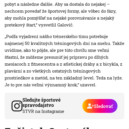
pobyt a následne ďalšie. Aby sa dostala do nejakej –
nechcem povedať že športovej formy, ale vôbec do fázy,
aby mohla pomýšľať na nejaké porovnávanie a nejaký
pretekový štart,“ vysvetlil Galovič.
„Podľa vyjadrení nášho trénerského tímu potrebuje
najmenej 50 kvalitných tréningových dní na snehu. Takže
uvidíme, ako to pôjde, ale pre túto chvíľu sme veľmi
šťastní, že môžeme presunúť jej prípravu po dlhých
mesiacoch z fitnescentra a z atletickej dráhy a z bicykla, z
plavární a zo všetkých ostatných tréningových
prostriedkov a metód, na ten základný level. Teda na lyže.
Je to pre nás veľmi významný krok,“ uzavrel.
Sledujte športové
spravodajstvo
Sledovať
STVR na Instagrame