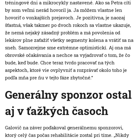
tréningové dni a mikrocykly nastavené. Ako sa Petra cíti
by som veľmi nerád hovoril ja. Ja môžem vlastne len
hovoriť o vonkajších prejavoch. Je pozitívna, je naozaj
šťastná, však takmer po dvoch rokoch sa vlastne ukazuje,
že nemá nejaký zásadný problém a má povolenia od
lekárov plne zaťažiť všetky segmenty kolena a vrátiť sa na
sneh. Samozrejme sme extrémne optimistickí. Aj ona má
obrovské očakávania a nechce sa vyjadrovať o tom, že čo
bude, keď bude. Chce teraz tvrdo pracovať na tých
aspektoch, ktoré vie ovplyvniť a rozprávať okolo toho je
podľa mňa pre ňu v tejto fáze zbytočné.“
Generálny sponzor ostal
aj v ťažkých časoch
Galovič na záver poďakoval generálnemu sponzorovi,
ktorý celý čas počas rehabilitácie zostal pri tíme. „Nikdy