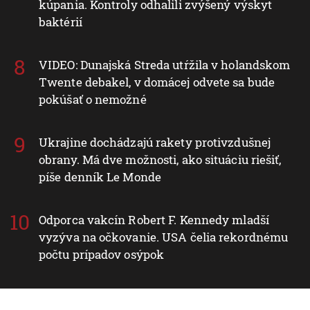
kúpania. Kontroly odhalili zvýšený výskyt
baktérií
VIDEO: Dunajská Streda utŕžila v holandskom
Twente debakel, v domácej odvete sa bude
pokúšať o nemožné
Ukrajine dochádzajú rakety protivzdušnej
obrany. Má dve možnosti, ako situáciu riešiť,
píše denník Le Monde
Odporca vakcín Robert F. Kennedy mladší
vyzýva na očkovanie. USA čelia rekordnému
počtu prípadov osýpok