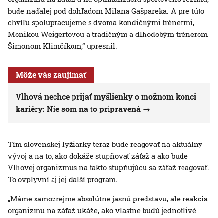
bude naďalej pod dohľadom Milana Gašpareka. A pre túto
chvíľu spolupracujeme s dvoma kondičnými trénermi,
Monikou Weigertovou a tradičným a dlhodobým trénerom
Šimonom Klimčíkom,“ upresnil.
Môže vás zaujímať
Vlhová nechce prijať myšlienky o možnom konci
kariéry: Nie som na to pripravená
Tím slovenskej lyžiarky teraz bude reagovať na aktuálny
vývoj a na to, ako dokáže stupňovať záťaž a ako bude
Vlhovej organizmus na takto stupňujúcu sa záťaž reagovať.
To ovplyvní aj jej ďalší program.
„Máme samozrejme absolútne jasnú predstavu, ale reakcia
organizmu na záťaž ukáže, ako vlastne budú jednotlivé