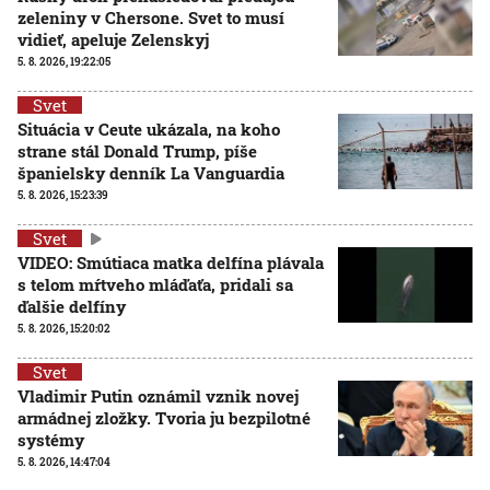
zeleniny v Chersone. Svet to musí
vidieť, apeluje Zelenskyj
5. 8. 2026, 19:22:05
Svet
Situácia v Ceute ukázala, na koho
strane stál Donald Trump, píše
španielsky denník La Vanguardia
5. 8. 2026, 15:23:39
Svet
VIDEO: Smútiaca matka delfína plávala
s telom mŕtveho mláďaťa, pridali sa
ďalšie delfíny
5. 8. 2026, 15:20:02
Svet
Vladimir Putin oznámil vznik novej
armádnej zložky. Tvoria ju bezpilotné
systémy
5. 8. 2026, 14:47:04