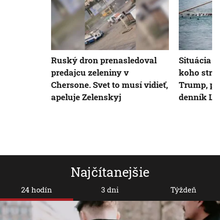
Ruský dron prenasledoval
Situácia v
predajcu zeleniny v
koho stra
Chersone. Svet to musí vidieť,
Trump, pí
apeluje Zelenskyj
denník La
Najčítanejšie
24 hodín
3 dni
Týždeň