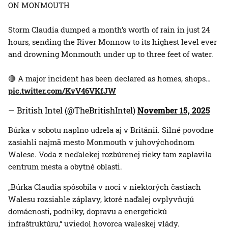
ON MONMOUTH
Storm Claudia dumped a month’s worth of rain in just 24
hours, sending the River Monnow to its highest level ever
and drowning Monmouth under up to three feet of water.
🔴 A major incident has been declared as homes, shops…
pic.twitter.com/KvV46VKfJW
— British Intel (@TheBritishIntel)
November 15, 2025
Búrka v sobotu naplno udrela aj v Británii. Silné povodne
zasiahli najmä mesto Monmouth v juhovýchodnom
Walese. Voda z neďalekej rozbúrenej rieky tam zaplavila
centrum mesta a obytné oblasti.
„Búrka Claudia spôsobila v noci v niektorých častiach
Walesu rozsiahle záplavy, ktoré naďalej ovplyvňujú
domácnosti, podniky, dopravu a energetickú
infraštruktúru,“ uviedol hovorca waleskej vlády.