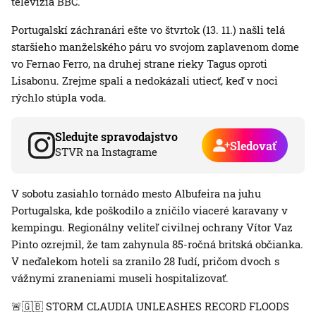
televízia BBC.
Portugalskí záchranári ešte vo štvrtok (13. 11.) našli telá
staršieho manželského páru vo svojom zaplavenom dome
vo Fernao Ferro, na druhej strane rieky Tagus oproti
Lisabonu. Zrejme spali a nedokázali utiecť, keď v noci
rýchlo stúpla voda.
Sledujte spravodajstvo
Sledovať
STVR na Instagrame
V sobotu zasiahlo tornádo mesto Albufeira na juhu
Portugalska, kde poškodilo a zničilo viaceré karavany v
kempingu. Regionálny veliteľ civilnej ochrany Vítor Vaz
Pinto ozrejmil, že tam zahynula 85-ročná britská občianka.
V neďalekom hoteli sa zranilo 28 ľudí, pričom dvoch s
vážnymi zraneniami museli hospitalizovať.
🚨🇬🇧 STORM CLAUDIA UNLEASHES RECORD FLOODS