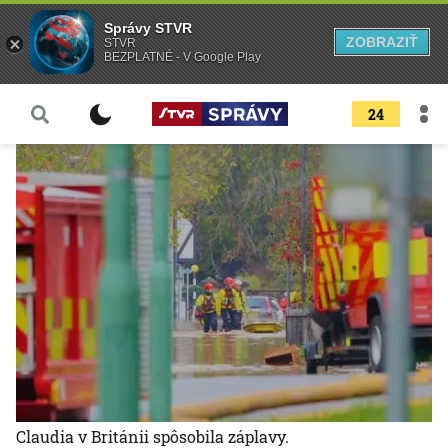
Správy STVR
ZOBRAZIŤ
STVR
BEZPLATNÉ - V Google Play
24
Claudia v Británii spôsobila záplavy.