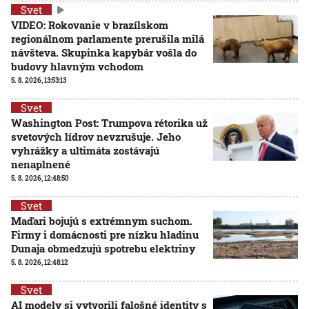
Svet
VIDEO: Rokovanie v brazílskom
regionálnom parlamente prerušila milá
návšteva. Skupinka kapybár vošla do
budovy hlavným vchodom
5. 8. 2026, 13:53:13
Svet
Washington Post: Trumpova rétorika už
svetových lídrov nevzrušuje. Jeho
vyhrážky a ultimáta zostávajú
nenaplnené
5. 8. 2026, 12:48:50
Svet
Maďari bojujú s extrémnym suchom.
Firmy i domácnosti pre nízku hladinu
Dunaja obmedzujú spotrebu elektriny
5. 8. 2026, 12:48:12
Svet
AI modely si vytvorili falošné identity s