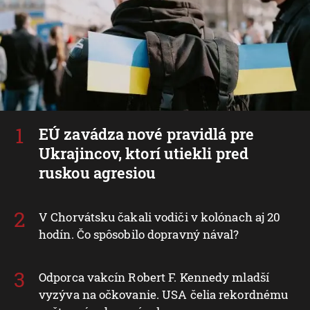
EÚ zavádza nové pravidlá pre
Ukrajincov, ktorí utiekli pred
ruskou agresiou
V Chorvátsku čakali vodiči v kolónach aj 20
hodín. Čo spôsobilo dopravný nával?
Odporca vakcín Robert F. Kennedy mladší
vyzýva na očkovanie. USA čelia rekordnému