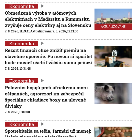
Ekonomika
Obmedzená výroba v atómových
elektrárňach v Maďarsku a Rumunsku
zvyšuje ceny elektriny aj na Slovensku
AKTUALIZOVANÉ
7. 8. 2026, 11:59:41
Aktualizované:
7. 8. 2026, 19:21:00
Ekonomika
Rezort financií chce znížiť prémiu na
stavebné sporenie. Po novom si sporiteľ
bude musieť ušetriť väčšiu sumu peňazí
7. 8. 2026, 10:34:48
Ekonomika
Poľovníci bojujú proti africkému moru
ošípaných, agrorezort im zabezpečil
špeciálne chladiace boxy na ulovené
diviaky
7. 8. 2026, 6:00:00
Ekonomika
Spotrebitelia sa tešia, farmári už menej:
Vajcia zlacneli na niekoľkoročné