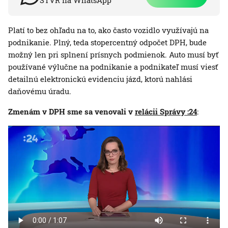
STVR na WhatsApp
Platí to bez ohľadu na to, ako často vozidlo využívajú na
podnikanie. Plný, teda stopercentný odpočet DPH, bude
možný len pri splnení prísnych podmienok. Auto musí byť
používané výlučne na podnikanie a podnikateľ musí viesť
detailnú elektronickú evidenciu jázd, ktorú nahlási
daňovému úradu.
Zmenám v DPH sme sa venovali v
relácii Správy :24
: