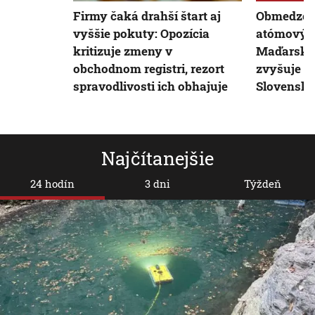
Firmy čaká drahší štart aj
Obmedzen
vyššie pokuty: Opozícia
atómových
kritizuje zmeny v
Maďarsku
obchodnom registri, rezort
zvyšuje ce
spravodlivosti ich obhajuje
Slovensk
Najčítanejšie
24 hodín
3 dni
Týždeň