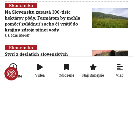
Ekonomika
Na Slovensku zarastá 300-tisíc
hektárov pôdy. Farmárom by mohla
pomôcť zvládnuť sucho či vrátiť do
krajiny zdroje pitnej vody
5. 8. 2026, 15:04:57
Ekonomika
Štyri z desiatich slovenských
domácností nemajú žiadnu finančnú
rezervu, vyplýva z prieskumu
5. 8. 2026, 6:00:00
Viac
Videá
Odložené
Najčítanejšie
Po minúte
Ekonomika
Počet falošných PN sa znižuje: Nový
systém Sociálnej poisťovni ušetril
desiatky miliónov eur
4. 8. 2026, 19:11:30
Ekonomika
Slovensko stojí pred hrozbou epidémie
starnutia populácie. Odborníci hovoria