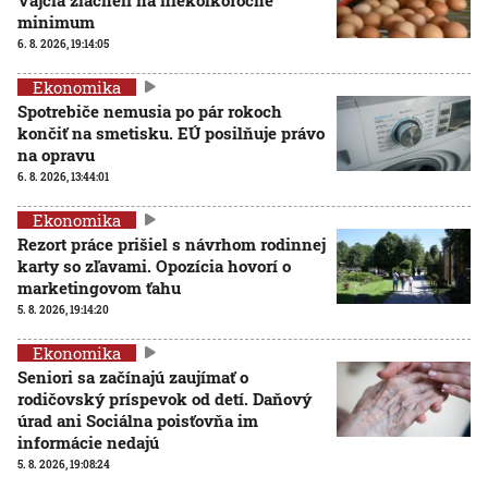
minimum
6. 8. 2026, 19:14:05
Ekonomika
Spotrebiče nemusia po pár rokoch
končiť na smetisku. EÚ posilňuje právo
na opravu
6. 8. 2026, 13:44:01
Ekonomika
Rezort práce prišiel s návrhom rodinnej
karty so zľavami. Opozícia hovorí o
marketingovom ťahu
5. 8. 2026, 19:14:20
Ekonomika
Seniori sa začínajú zaujímať o
rodičovský príspevok od detí. Daňový
úrad ani Sociálna poisťovňa im
informácie nedajú
5. 8. 2026, 19:08:24