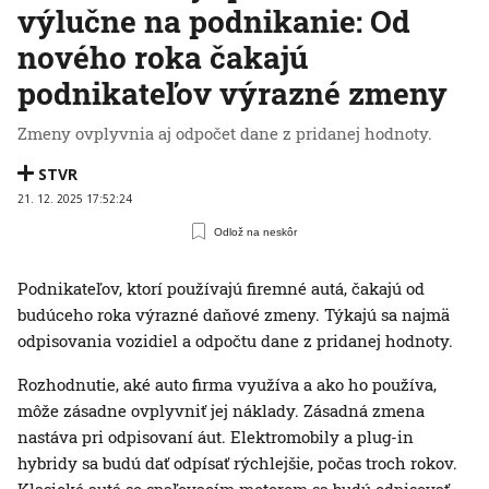
výlučne na podnikanie: Od
nového roka čakajú
podnikateľov výrazné zmeny
Zmeny ovplyvnia aj odpočet dane z pridanej hodnoty.
STVR
21. 12. 2025 17:52:24
Odlož na neskôr
Podnikateľov, ktorí používajú firemné autá, čakajú od
budúceho roka výrazné daňové zmeny. Týkajú sa najmä
odpisovania vozidiel a odpočtu dane z pridanej hodnoty.
Rozhodnutie, aké auto firma využíva a ako ho používa,
môže zásadne ovplyvniť jej náklady. Zásadná zmena
nastáva pri odpisovaní áut. Elektromobily a plug-in
hybridy sa budú dať odpísať rýchlejšie, počas troch rokov.