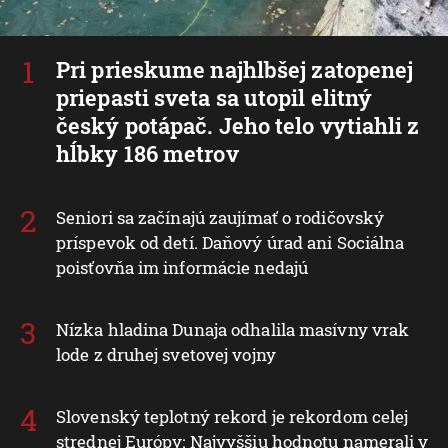
Pri prieskume najhlbšej zatopenej
priepasti sveta sa utopil elitný
český potápač. Jeho telo vytiahli z
hĺbky 186 metrov
Seniori sa začínajú zaujímať o rodičovský
príspevok od detí. Daňový úrad ani Sociálna
poisťovňa im informácie nedajú
Nízka hladina Dunaja odhalila masívny vrak
lode z druhej svetovej vojny
Slovenský teplotný rekord je rekordom celej
strednej Európy: Najvyššiu hodnotu namerali v