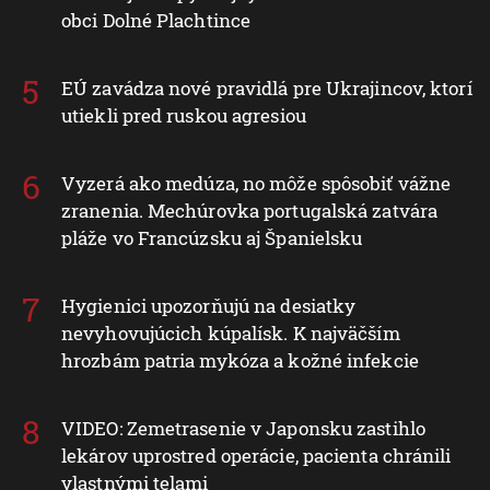
obci Dolné Plachtince
EÚ zavádza nové pravidlá pre Ukrajincov, ktorí
utiekli pred ruskou agresiou
Vyzerá ako medúza, no môže spôsobiť vážne
zranenia. Mechúrovka portugalská zatvára
pláže vo Francúzsku aj Španielsku
Hygienici upozorňujú na desiatky
nevyhovujúcich kúpalísk. K najväčším
hrozbám patria mykóza a kožné infekcie
VIDEO: Zemetrasenie v Japonsku zastihlo
lekárov uprostred operácie, pacienta chránili
vlastnými telami