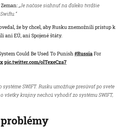
oš Zeman:
„Je načase siahnuť na ďaleko tvrdšie
Swiftu.“
ovedal, že by chcel, aby Rusku znemožnili prístup k
i ani EÚ, ani Spojené štáty.
System Could Be Used To Punish
#Russia
For
Rx
pic.twitter.com/olTexeCza7
ť po systéme SWIFT. Rusku umožňuje presúvať po svete
 ho všetky krajiny nechcú vyhodiť zo systému SWIFT,
 problémy