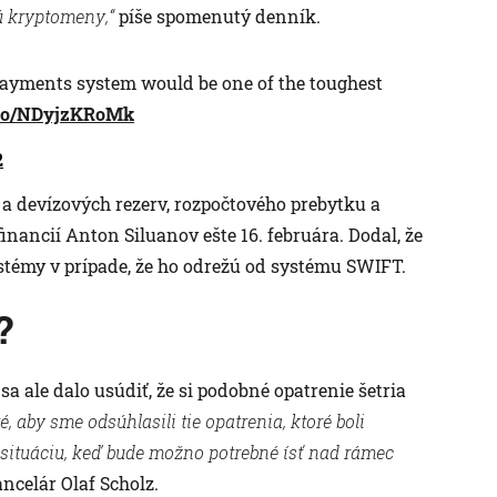
ú kryptomeny,“
píše spomenutý denník.
payments system would be one of the toughest
t.co/NDyjzKRoMk
2
 a devízových rezerv, rozpočtového prebytku a
nancií Anton Siluanov ešte 16. februára. Dodal, že
stémy v prípade, že ho odrežú od systému SWIFT.
?
sa ale dalo usúdiť, že si podobné opatrenie šetria
é, aby sme odsúhlasili tie opatrenia, ktoré boli
 situáciu, keď bude možno potrebné ísť nad rámec
ncelár Olaf Scholz.