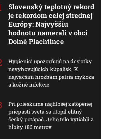
Slovenský teplotný rekord
je rekordom celej strednej
Európy: Najvyššiu
hodnotu namerali v obci
Dolné Plachtince
Hygienici upozorňujú na desiatky
nevyhovujúcich kúpalísk. K
najväčším hrozbám patria mykóza
a kožné infekcie
Pri prieskume najhlbšej zatopenej
priepasti sveta sa utopil elitný
český potápač. Jeho telo vytiahli z
hĺbky 186 metrov