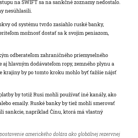
ístupu na SWIFT sa na sankčné zoznamy nedostalo.
y nesúhlasili.
oskvy od systému tvrdo zasiahlo ruské banky,
eriteľom možnosť dostať sa k svojim peniazom,
ľkým odberateľom zahraničného priemyselného
e aj hlavným dodávateľom ropy, zemného plynu a
e krajiny by po tomto kroku mohlo byť ťažšie nájsť
latby by totiž Rusi mohli používať iné kanály, ako
v alebo emaily. Ruské banky by tiež mohli smerovať
ili sankcie, napríklad Čínu, ktorá má vlastný
ť postavenie amerického dolára ako globálnej rezervnej