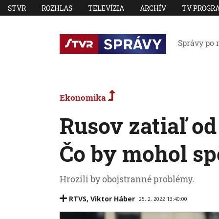
STVR
ROZHLAS
TELEVÍZIA
ARCHÍV
TV PROGR
Správy po 
Ekonomika
Rusov zatiaľ od
Čo by mohol sp
Hrozili by obojstranné problémy.
RTVS
,
Viktor Háber
25. 2. 2022 13:40:00