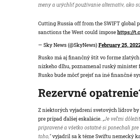
meny a urýchliť používanie alternatív, ako s
Cutting Russia off from the SWIFT global 
sanctions the West could impose
https://
— Sky News (@SkyNews)
February 25, 202
Rusko má aj finančný štít vo forme zlatých
nízkeho dlhu, poznamenal ruský minister fi
Rusko bude môcť prejsť na iné finančné sy
Rezervné opatrenie
Z niektorých vyjadrení svetových lídrov by 
pre prípad ďalšej eskalácie.
„Je veľmi dôležit
pripravené a všetko ostatné si ponechali pre
toho,“
vyjadril sa k téme Swiftu nemecký ka