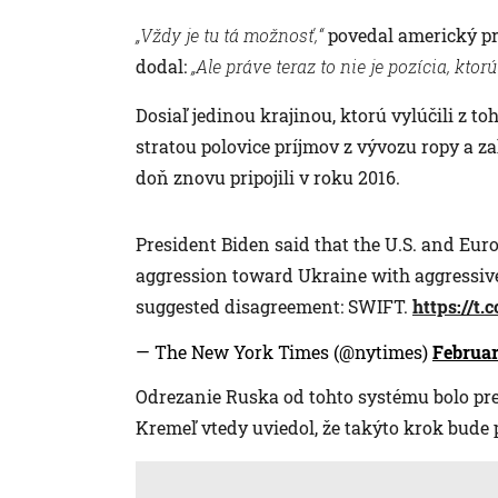
„Vždy je tu tá možnosť,“
povedal americký pr
dodal:
„Ale práve teraz to nie je pozícia, kto
Dosiaľ jedinou krajinou, ktorú vylúčili z to
stratou polovice príjmov z vývozu ropy a z
doň znovu pripojili v roku 2016.
President Biden said that the U.S. and Euro
aggression toward Ukraine with aggressive
suggested disagreement: SWIFT.
https://t.
— The New York Times (@nytimes)
Februar
Odrezanie Ruska od tohto systému bolo pre
Kremeľ vtedy uviedol, že takýto krok bude 