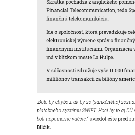
Skratka pochádza z anglického pomeno
Financial Telecommunication, teda Sp
finančnú telekomunikáciu.
Ide o spoločnosť, ktorá prevádzkuje ce
elektronickej výmene správ o finančn
finančnými inštitúciami. Organizácia vz
má v blízkom meste La Hulpe.
V súčasnosti združuje vyše 11 000 fina
mililiónov transakcií za bilióny ameri
„Bolo by chybou, ak by zo (sankčného) zoz
platobného systému SWIFT. Hoci by to aj EÚ
boli nepomerne väčšie,“
uviedol ešte pred 
Bilčík.