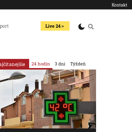
Kontakt
port
Live 24
24 hodín
3 dni
Týždeň
ajčítanejšie