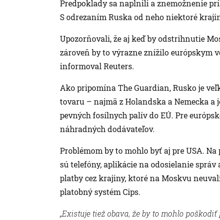
Predpoklady sa naplnili a znemožnenie pr
S odrezaním Ruska od neho niektoré krajin
Upozorňovali, že aj keď by odstrihnutie M
zároveň by to výrazne znížilo európskym v
informoval Reuters.
Ako pripomína The Guardian, Rusko je ve
tovaru – najmä z Holandska a Nemecka a j
pevných fosílnych palív do EÚ. Pre európsk
náhradných dodávateľov.
Problémom by to mohlo byť aj pre USA. Na p
sú telefóny, aplikácie na odosielanie sprá
platby cez krajiny, ktoré na Moskvu neuval
platobný systém Cips.
„Existuje tiež obava, že by to mohlo poškodi