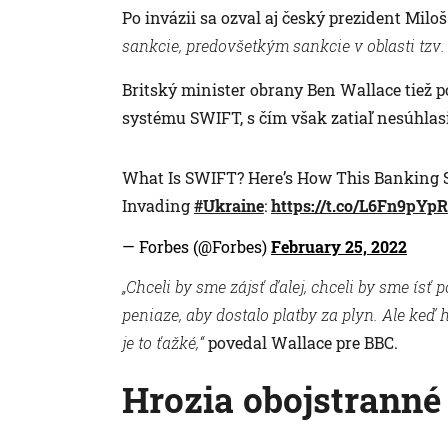
Po invázii sa ozval aj český prezident Mil
sankcie, predovšetkým sankcie v oblasti tzv. 
Britský minister obrany Ben Wallace tiež p
systému SWIFT, s čím však zatiaľ nesúhlasil
What Is SWIFT? Here’s How This Banking 
Invading
#Ukraine
:
https://t.co/L6Fn9pYp
— Forbes (@Forbes)
February 25, 2022
„Chceli by sme zájsť ďalej, chceli by sme ís
peniaze, aby dostalo platby za plyn. Ale keď
je to ťažké,“
povedal Wallace pre BBC.
Hrozia obojstranné