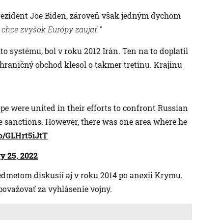
ezident Joe Biden, zároveň však jedným dychom
rú chce zvyšok Európy zaujať.“
hto systému, bol v roku 2012 Irán. Ten na to doplatil
ahraničný obchod klesol o takmer tretinu. Krajinu
pe were united in their efforts to confront Russian
 sanctions. However, there was one area where he
co/GLHrt5iJtT
y 25, 2022
dmetom diskusií aj v roku 2014 po anexii Krymu.
považovať za vyhlásenie vojny.