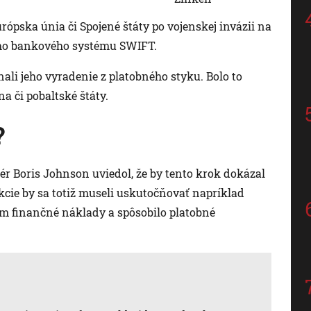
rópska únia či Spojené štáty po vojenskej invázii na
ého bankového systému SWIFT.
ali jeho vyradenie z platobného styku. Bolo to
na či pobaltské štáty.
?
r Boris Johnson uviedol, že by tento krok dokázal
cie by sa totiž museli uskutočňovať napríklad
m finančné náklady a spôsobilo platobné