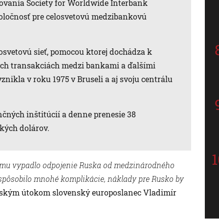
vania Society for Worldwide Interbank
oločnosť pre celosvetovú medzibankovú
losvetovú sieť, pomocou ktorej dochádza k
ých transakciách medzi bankami a ďalšími
nikla v roku 1975 v Bruseli a aj svoju centrálu
nčných inštitúcií a denne prenesie 38
ckých dolárov.
namu vypadlo odpojenie Ruska od medzinárodného
 spôsobilo mnohé komplikácie, náklady pre Rusko by
ruským útokom slovenský europoslanec Vladimír