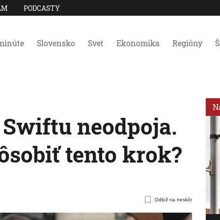
AM
PODCASTY
minúte
Slovensko
Svet
Ekonomika
Regióny
Š
N
 Swiftu neodpoja.
ôsobiť tento krok?
Odlož na neskôr