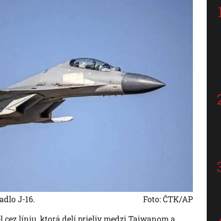
tadlo J-16.
Foto: ČTK/AP
 cez líniu, ktorá delí prieliv medzi Taiwanom a