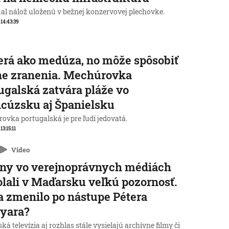
al nálož uloženú v bežnej konzervovej plechovke.
 14:43:39
rá ako medúza, no môže spôsobiť
ne zranenia. Mechúrovka
ugalská zatvára pláže vo
cúzsku aj Španielsku
ovka portugalská je pre ľudí jedovatá.
 13:15:11
Video
ny vo verejnoprávnych médiách
lali v Maďarsku veľkú pozornosť.
a zmenilo po nástupe Pétera
yara?
á televízia aj rozhlas stále vysielajú archívne filmy či