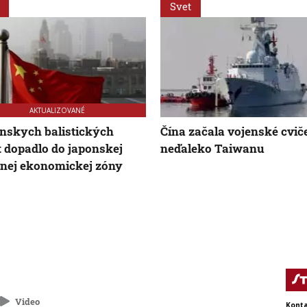
Svet
AKTUALIZOVANÉ
ínskych balistických
Čína začala vojenské cvič
t dopadlo do japonskej
neďaleko Taiwanu
nej ekonomickej zóny
Video
Konta