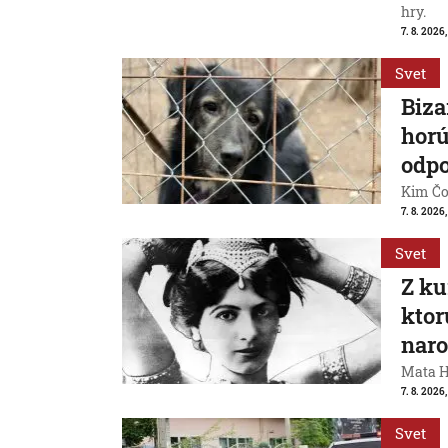
hry.
7. 8. 2026,
Svet
Biza
horú
odpo
Kim Čon
7. 8. 2026,
Svet
Z ku
ktor
naro
Mata Ha
7. 8. 2026
Svet