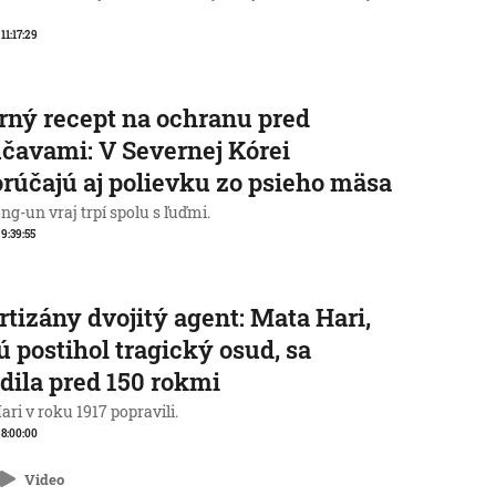
 11:17:29
rný recept na ochranu pred
čavami: V Severnej Kórei
rúčajú aj polievku zo psieho mäsa
g-un vraj trpí spolu s ľuďmi.
 9:39:55
rtizány dvojitý agent: Mata Hari,
ú postihol tragický osud, sa
dila pred 150 rokmi
ri v roku 1917 popravili.
, 8:00:00
Video