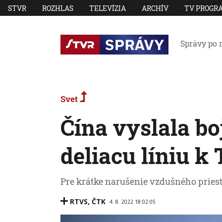
STVR
ROZHLAS
TELEVÍZIA
ARCHÍV
TV PROGR
Správy po 
Svet
Čína vyslala bo
deliacu líniu k
Pre krátke narušenie vzdušného priest
RTVS
,
ČTK
4. 8. 2022 18:02:05