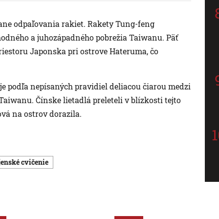
tane odpaľovania rakiet. Rakety Tung-feng
chodného a juhozápadného pobrežia Taiwanu. Päť
iestoru Japonska pri ostrove Hateruma, čo
, je podľa nepísaných pravidiel deliacou čiarou medzi
anu. Čínske lietadlá preleteli v blízkosti tejto
iová na ostrov dorazila.
ojenské cvičenie