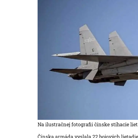
Na ilustračnej fotografii čínske stíhacie lie
Čínska armáda vyslala 22 bojových lietadiel