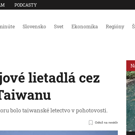
AM
PODCASTY
minúte
Slovensko
Svet
Ekonomika
Regióny
Š
N
jové lietadlá cez
 Taiwanu
oru bolo taiwanské letectvo v pohotovosti.
Odlož na neskôr