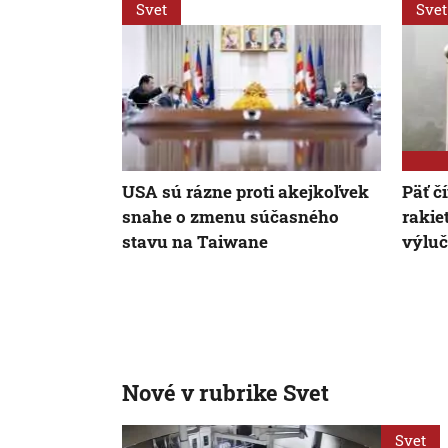
Svet
Svet
USA sú rázne proti akejkoľvek
Päť č
snahe o zmenu súčasného
rakie
stavu na Taiwane
výluč
Nové v rubrike Svet
Svet