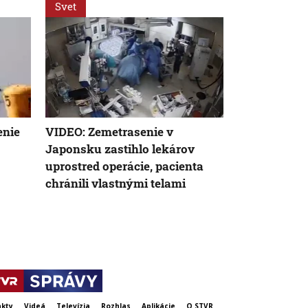
Svet
Svet
enie
VIDEO: Zemetrasenie v
Nemecký kan
Japonsku zastihlo lekárov
silnejúcej kr
uprostred operácie, pacienta
neschopnosť
chránili vlastnými telami
udržanie jed
kty
Videá
Televízia
Rozhlas
Aplikácie
O STVR