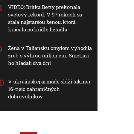
VIDEO: Britka Betty prekonala
svetový rekord. V 97 rokoch sa
stala najstaršou ženou, ktorá
kráčala po krídle lietadla
Žena v Taliansku omylom vyhodila
žreb s výhrou milión eur. Smetiari
ho hľadali dva dni
V ukrajinskej armáde slúži takmer
16-tisíc zahraničných
dobrovoľníkov