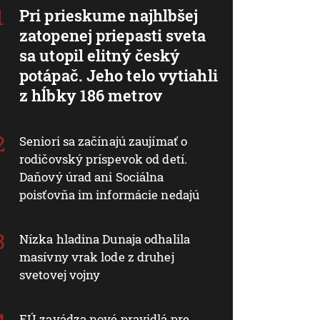
Pri prieskume najhlbšej
zatopenej priepasti sveta
sa utopil elitný český
potápač. Jeho telo vytiahli
z hĺbky 186 metrov
Seniori sa začínajú zaujímať o
rodičovský príspevok od detí.
Daňový úrad ani Sociálna
poisťovňa im informácie nedajú
Nízka hladina Dunaja odhalila
masívny vrak lode z druhej
svetovej vojny
EÚ zavádza nové pravidlá pre