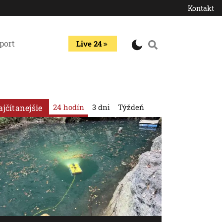
Kontakt
port
Live 24
24 hodín
3 dni
Týždeň
ajčítanejšie