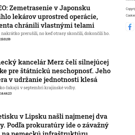
O: Zemetrasenie v Japonsku
Copyri
ihlo lekárov uprostred operácie,
Cookie
enta chránili vlastnými telami
nakrátko prerušili, no keď otrasy skončili, dokončili ho.
 15:01:59
cký kancelár Merz čelí silnejúcej
ike pre štátnickú neschopnosť. Jeho
ra v udržanie jednotnosti klesá
o čakajú v septembri krajinské voľby.
, 14:44:23
etisku v Lipsku našli najmenej dva
y. Podľa prokuratúry ide o závažný
 na nemeckú infraštruktúru