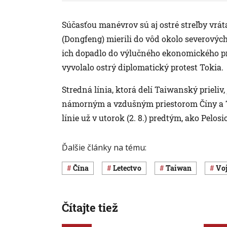
Súčasťou manévrov sú aj ostré streľby vrá
(Dongfeng) mierili do vôd okolo severový
ich dopadlo do výlučného ekonomického pr
vyvolalo ostrý diplomatický protest Tokia.
Stredná línia, ktorá delí Taiwanský prieliv
námorným a vzdušným priestorom Číny a Taiw
línie už v utorok (2. 8.) predtým, ako Pelos
Ďalšie články na tému:
Čína
letectvo
Taiwan
v
Čítajte tiež