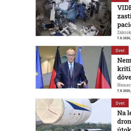
VIDE
zast
paci
Zákrok 
7. 8. 2026,
Svet
Neme
krit
dôve
Nemeck
7. 8. 2026
Svet
Na l
dron
útok