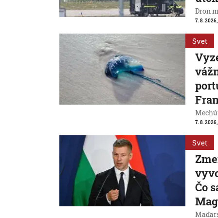
Dron m
7. 8. 2026,
Svet
Vyze
váž
port
Fran
Mechúr
7. 8. 2026,
Svet
Zme
vyvo
Čo s
Mag
Maďarsk