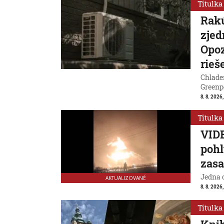
Titulka
Rakú
zjed
Opoz
rieš
Chladen
Greenp
8. 8. 2026
Titulka
VIDE
pohl
zasa
Jedna 
AKTUALIZOVANÉ
8. 8. 2026,
Titulka