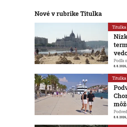
Nové v rubrike Titulka
Titulka
Nízk
term
vedc
Podľa 
8. 8. 2026,
Titulka
Pod
Chor
môže
Podvede
8. 8. 2026,