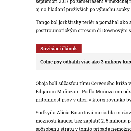
septembri 2017 po zemetrasení v mexickej 
aj na hľadaní preživších po výbuchu sopky
Tango bol jorkšírsky teriér a pomáhal ako
posttraumatickým stresom či Downovým
Súvisiaci článok
Colné psy odhalili viac ako 3 milióny ku
Obaja boli súčasťou tímu Červeného kríža v
Édgarom Muňozom. Podľa Muňoza mu odsúd
prítomnosť psov v ulici, v ktorej rovnako bý
Sudkyňa Alicia Basurtová nariadila mužovi,
možnosti kaucie, tiež zaplatiť 2, 5 milióna p
spôsobenú stratu v tomto prípade nemožno