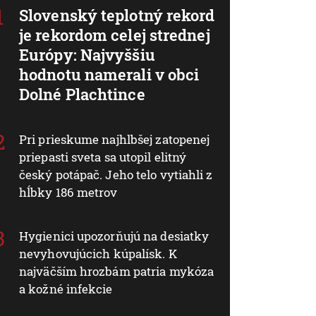
Slovenský teplotný rekord
je rekordom celej strednej
Európy: Najvyššiu
hodnotu namerali v obci
Dolné Plachtince
Pri prieskume najhlbšej zatopenej
priepasti sveta sa utopil elitný
český potápač. Jeho telo vytiahli z
hĺbky 186 metrov
Hygienici upozorňujú na desiatky
nevyhovujúcich kúpalísk. K
najväčším hrozbám patria mykóza
a kožné infekcie