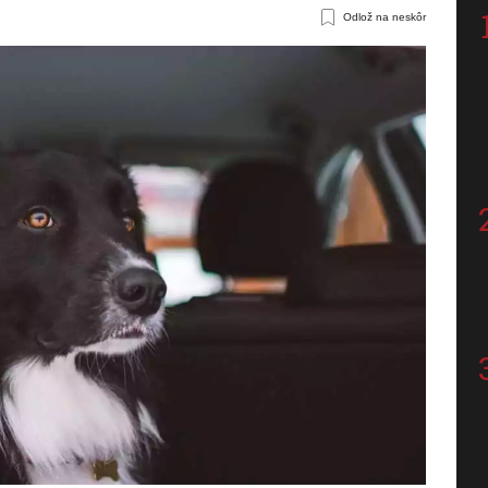
Odlož na neskôr