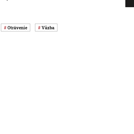
otrávenie
väzba