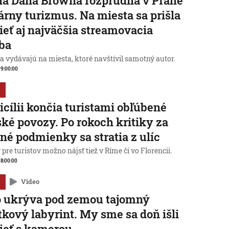
a Dana Browna rozprúdila v Prahe
rárny turizmus. Na miesta sa prišla
ieť aj najväčšia streamovacia
ba
a vydávajú na miesta, ktoré navštívil samotný autor.
, 9:00:00
icílii končia turistami obľúbené
ké povozy. Po rokoch kritiky za
né podmienky sa stratia z ulíc
pre turistov možno nájsť tiež v Ríme či vo Florencii.
, 8:00:00
Video
o ukrýva pod zemou tajomný
tkový labyrint. My sme sa doň išli
ieť s kamerou