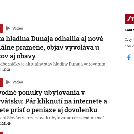
Video
Konta
a hladina Dunaja odhalila aj nové
Copyri
álne pramene, objav vyvoláva u
Cookie
ov aj obavy
odborníčky je aktuálny stav hladiny Dunaja varovaním.
 11:30:31
Video
vodné ponuky ubytovania v
vátsku: Pár kliknutí na internete a
te prísť o peniaze aj dovolenku
ní Slováci si rezervovali ubytovanie cez sociálnu sieť.
 10:51:49