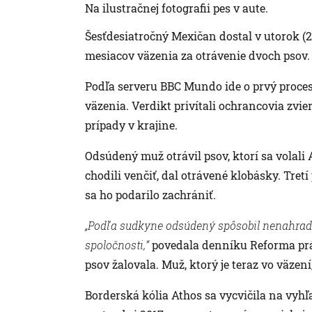
Na ilustračnej fotografii pes v aute.
Šesťdesiatročný Mexičan dostal v utorok (23
mesiacov väzenia za otrávenie dvoch psov
Podľa serveru BBC Mundo ide o prvý proces,
väzenia. Verdikt privítali ochrancovia zvie
prípady v krajine.
Odsúdený muž otrávil psov, ktorí sa volali 
chodili venčiť, dal otrávené klobásky. Tret
sa ho podarilo zachrániť.
„Podľa sudkyne odsúdený spôsobil nenahradit
spoločnosti,“
povedala denníku Reforma prá
psov žalovala. Muž, ktorý je teraz vo väzen
Borderská kólia Athos sa vycvičila na vyhľ