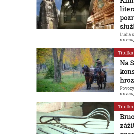
Knih
lite
pozr
služ
Ľudia s
8. 8. 2026
Titulka
Na S
kons
hroz
Povozy 
8. 8. 2026
Titulka
Brn
záži
pozr