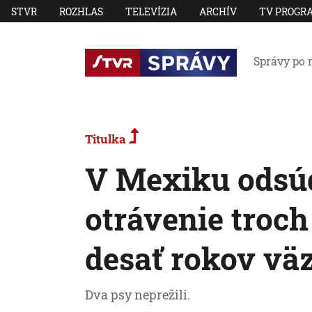
STVR
ROZHLAS
TELEVÍZIA
ARCHÍV
TV PROGR
Správy po 
Titulka
V Mexiku odsúd
otrávenie troch
desať rokov vä
Dva psy neprežili.