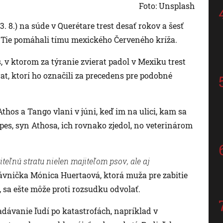
Foto: Unsplash
. 8.) na súde v Querétare trest desať rokov a šesť
. Tie pomáhali tímu mexického Červeného kríža.
 v ktorom za týranie zvierat padol v Mexiku trest
rat, ktorí ho označili za precedens pre podobné
Athos a Tango vlani v júni, keď im na ulici, kam sa
í pes, syn Athosa, ich rovnako zjedol, no veterinárom
eľnú stratu nielen majiteľom psov, ale aj
vnička Mónica Huertaová, ktorá muža pre zabitie
í, sa ešte môže proti rozsudku odvolať.
adávanie ľudí po katastrofách, napríklad v