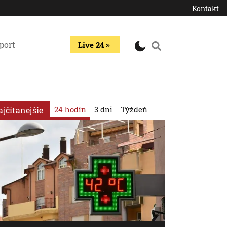
Kontakt
port
Live 24
24 hodín
3 dni
Týždeň
ajčítanejšie