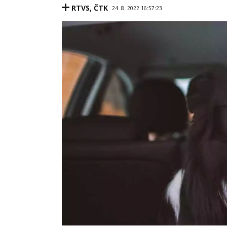
RTVS
,
ČTK
24. 8. 2022 16:57:23