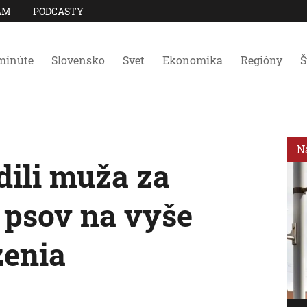
AM
PODCASTY
minúte
Slovensko
Svet
Ekonomika
Regióny
Š
N
ili muža za
 psov na vyše
zenia