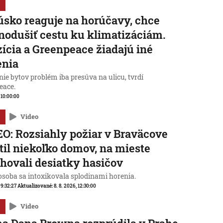
sko reaguje na horúčavy, chce
nodušiť cestu ku klimatizáciám.
ícia a Greenpeace žiadajú iné
enia
ie bytov problém iba presúva na ulicu, tvrdí
eace.
, 10:00:00
Video
O: Rozsiahly požiar v Braväcove
til niekoľko domov, na mieste
hovali desiatky hasičov
osoba sa intoxikovala splodinami horenia.
 9:32:27
Aktualizované:
8. 8. 2026, 12:30:00
Video