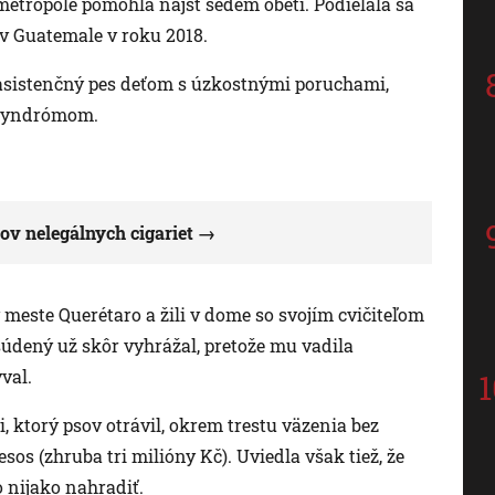
metropole pomohla nájsť sedem obetí. Podieľala sa
 v Guatemale v roku 2018.
 asistenčný pes deťom s úzkostnými poruchami,
 syndrómom.
sov nelegálnych cigariet
 meste Querétaro a žili v dome so svojím cvičiteľom
ený už skôr vyhrážal, pretože mu vadila
val.
 ktorý psov otrávil, okrem trestu väzenia bez
esos (zhruba tri milióny Kč). Uviedla však tiež, že
 nijako nahradiť.