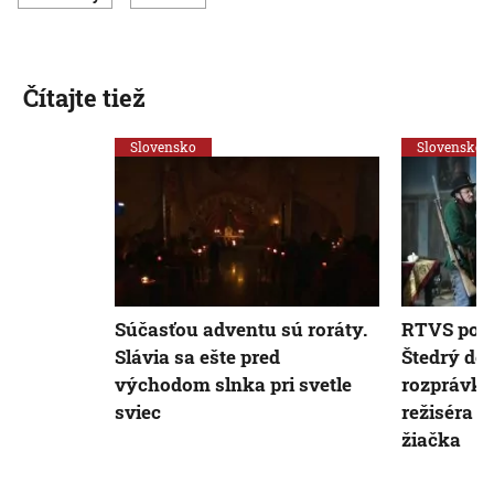
Čítajte tiež
Slovensko
Slovensko
Súčasťou adventu sú roráty.
RTVS pote
Slávia sa ešte pred
Štedrý de
východom slnka pri svetle
rozprávko
sviec
režiséra d
žiačka