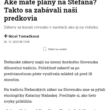
Aké máte plány na Štefana?
Takto sa zabávali naši
predkovia
Zábavy sa konali rovnako v mestách ako aj na vidieku.
Nicol Tomečková
26. 12. 2023 08:13:06
Odlož na neskôr
Štefanské zábavy majú na území dnešného Slovenska
dlhoročnú tradíciu. Príležitosť zabaviť sa po
predvianočnom pôste využívala mládež už pred 18.
storočím.
Na tradíciu Štefanských zábav na Slovensku sme sa pýtali
etnologičky Kataríny Nádaskej. Prečítajte si, ako tieto
zvyky priblížila: