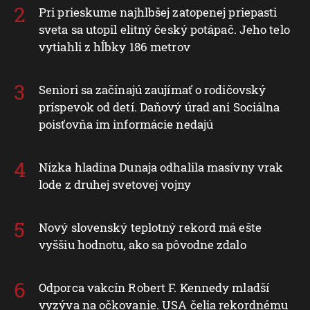
Pri prieskume najhlbšej zatopenej priepasti
sveta sa utopil elitný český potápač. Jeho telo
vytiahli z hĺbky 186 metrov
Seniori sa začínajú zaujímať o rodičovský
príspevok od detí. Daňový úrad ani Sociálna
poisťovňa im informácie nedajú
Nízka hladina Dunaja odhalila masívny vrak
lode z druhej svetovej vojny
Nový slovenský teplotný rekord má ešte
vyššiu hodnotu, ako sa pôvodne zdalo
Odporca vakcín Robert F. Kennedy mladší
vyzýva na očkovanie. USA čelia rekordnému