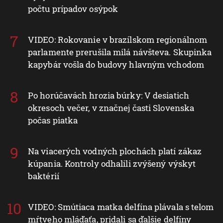
počtu prípadov osýpok
VIDEO: Rokovanie v brazílskom regionálnom
parlamente prerušila milá návšteva. Skupinka
kapybár vošla do budovy hlavným vchodom
Po horúčavách hrozia búrky: V desiatich
okresoch večer, v značnej časti Slovenska
počas piatka
Na viacerých vodných plochách platí zákaz
kúpania. Kontroly odhalili zvýšený výskyt
baktérií
VIDEO: Smútiaca matka delfína plávala s telom
mŕtveho mláďaťa, pridali sa ďalšie delfíny