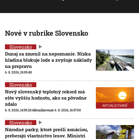
Nové v rubrike Slovensko
Slovensko
Dunaj sa zmenil na nepoznanie. Nízka
hladina blokuje lode a zvyšuje náklady
na prepravu
6. 8. 2026, 19:09:48
Slovensko
Nový slovenský teplotný rekord má
ešte vyššiu hodnotu, ako sa pôvodne
zdalo
AKTUALIZOVANÉ
6. 8. 2026, 14:59:28
Aktualizované:
6. 8. 2026, 16:57:00
Slovensko
Národné parky, ktoré prešli zonáciou,
preberajú vlastníctvo lesov. Ministri