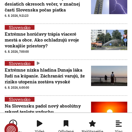
desiatich okresoch večer, v značnej
časti Slovenska počas piatka
6. 8. 2026, 9:21:23
Slovensko
Extrémne horúčavy trápia viaceré
mestá a obce. Ako ochladzujú svoje
vonkajšie priestory?
6. 8. 2026, 7:00:00
Slovensko
Extrémne nízka hladina Dunaja láka
ľudí na kúpanie. Záchranári varujú, že
riziko utopenia zostáva vysoké
6. 8. 2026, 6:00:00
Slovensko
Na Slovensku padol nový absolútny
rekord teploty vzduchu
5. 8. 2026, 17:26:51
Viac
Videá
Odložené
Najčítanejšie