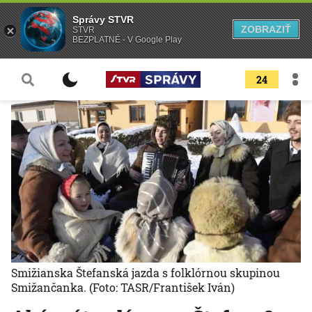
Správy STVR
ZOBRAZIŤ
STVR
BEZPLATNÉ - V Google Play
24
Smižianska Štefanská jazda s folklórnou skupinou
Smižančanka.
(Foto: TASR/František Iván)