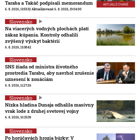
Taraba a Takáč podpísali memorandum
AKTUALIZOVANÉ
6. 8. 2026, 13:53:32
Aktualizované:
6. 8. 2026, 19:04:00
Slovensko
Na viacerých vodných plochách platí
zákaz kúpania. Kontroly odhalili
zvýšený výskyt baktérií
6. 8. 2026, 13:38:42
Slovensko
SNS žiada od ministra životného
prostredia Tarabu, aby navrhol zrušenie
uznesení k zonáciám
6. 8. 2026, 11:27:26
Slovensko
Nízka hladina Dunaja odhalila masívny
vrak lode z druhej svetovej vojny
6. 8. 2026, 10:33:39
Slovensko
Po horúčavách hrozia búrky: V