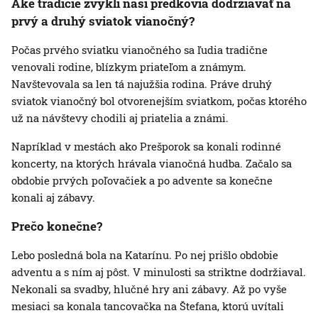
Aké tradície zvykli naši predkovia dodržiavať na
prvý a druhý sviatok vianočný?
Počas prvého sviatku vianočného sa ľudia tradične
venovali rodine, blízkym priateľom a známym.
Navštevovala sa len tá najužšia rodina. Práve druhý
sviatok vianočný bol otvorenejším sviatkom, počas ktorého
už na návštevy chodili aj priatelia a známi.
Napríklad v mestách ako Prešporok sa konali rodinné
koncerty, na ktorých hrávala vianočná hudba. Začalo sa
obdobie prvých poľovačiek a po advente sa konečne
konali aj zábavy.
Prečo konečne?
Lebo posledná bola na Katarínu. Po nej prišlo obdobie
adventu a s ním aj pôst. V minulosti sa striktne dodržiaval.
Nekonali sa svadby, hlučné hry ani zábavy. Až po vyše
mesiaci sa konala tancovačka na Štefana, ktorú uvítali