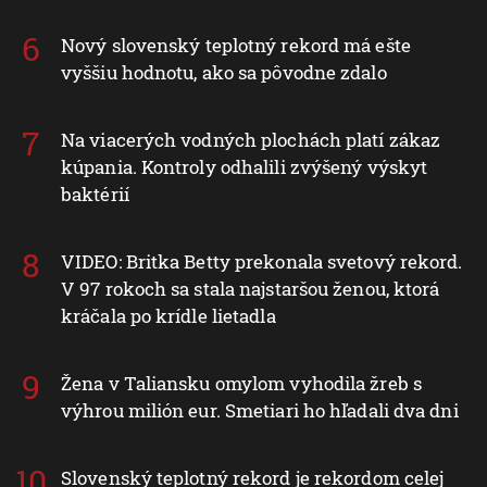
Nový slovenský teplotný rekord má ešte
vyššiu hodnotu, ako sa pôvodne zdalo
Na viacerých vodných plochách platí zákaz
kúpania. Kontroly odhalili zvýšený výskyt
baktérií
VIDEO: Britka Betty prekonala svetový rekord.
V 97 rokoch sa stala najstaršou ženou, ktorá
kráčala po krídle lietadla
Žena v Taliansku omylom vyhodila žreb s
výhrou milión eur. Smetiari ho hľadali dva dni
Slovenský teplotný rekord je rekordom celej