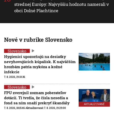
strednej Európy: Najvyššiu hodnotu namerali v
obci Dolné Plachtince
Nové v rubrike Slovensko
Slovensko
Hygienici upozorňujú na desiatky
nevyhovujúcich kúpalísk. K najväčším
hrozbám patria mykóza a kožné
infekcie
7. 8. 2026, 19:10:36
Slovensko
FPU zverejnil zoznam poberateľov
dotácií. Tí tvrdia, že čísla nesedia a
fond sa ním snaží prekryť škandály
AKTUALIZOVANÉ
7. 8. 2026, 18:15:46
Aktualizované:
7. 8. 2026, 19:29:00