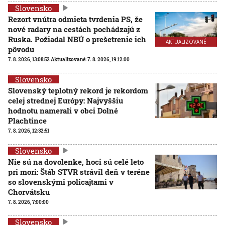
Slovensko
Rezort vnútra odmieta tvrdenia PS, že
nové radary na cestách pochádzajú z
Ruska. Požiadal NBÚ o prešetrenie ich
AKTUALIZOVANÉ
pôvodu
7. 8. 2026, 13:08:52
Aktualizované:
7. 8. 2026, 19:12:00
Slovensko
Slovenský teplotný rekord je rekordom
celej strednej Európy: Najvyššiu
hodnotu namerali v obci Dolné
Plachtince
7. 8. 2026, 12:32:51
Slovensko
Nie sú na dovolenke, hoci sú celé leto
pri mori: Štáb STVR strávil deň v teréne
so slovenskými policajtami v
Chorvátsku
7. 8. 2026, 7:00:00
Slovensko