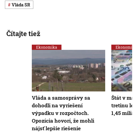
vláda SR
Čítajte tiež
Ekonomika
Ekonomika
Vláda a samosprávy sa
Štát v mar
dohodli na vyriešení
tretinu lep
výpadku v rozpočtoch.
1,45 milia
Opozícia hovorí, že mohli
nájsť lepšie riešenie