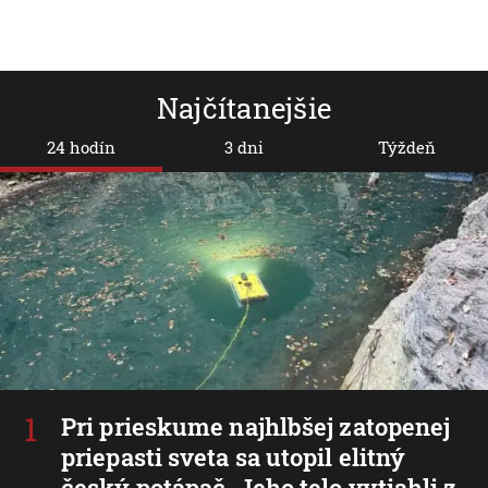
Najčítanejšie
24 hodín
3 dni
Týždeň
Pri prieskume najhlbšej zatopenej
priepasti sveta sa utopil elitný
český potápač. Jeho telo vytiahli z