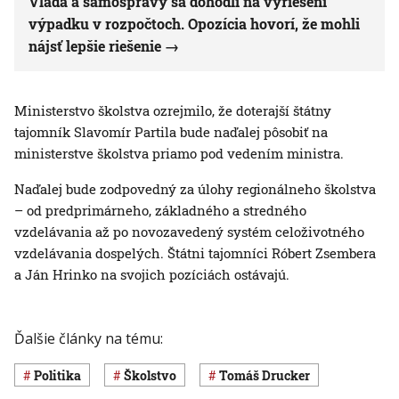
Vláda a samosprávy sa dohodli na vyriešení
výpadku v rozpočtoch. Opozícia hovorí, že mohli
nájsť lepšie riešenie
Ministerstvo školstva ozrejmilo, že doterajší štátny
tajomník Slavomír Partila bude naďalej pôsobiť na
ministerstve školstva priamo pod vedením ministra.
Naďalej bude zodpovedný za úlohy regionálneho školstva
– od predprimárneho, základného a stredného
vzdelávania až po novozavedený systém celoživotného
vzdelávania dospelých. Štátni tajomníci Róbert Zsembera
a Ján Hrinko na svojich pozíciách ostávajú.
Ďalšie články na tému:
Politika
Školstvo
Tomáš Drucker