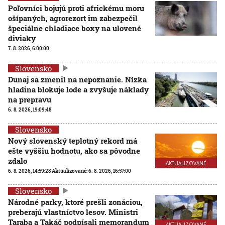
Poľovníci bojujú proti africkému moru
ošípaných, agrorezort im zabezpečil
špeciálne chladiace boxy na ulovené
diviaky
7. 8. 2026, 6:00:00
Slovensko
Dunaj sa zmenil na nepoznanie. Nízka
hladina blokuje lode a zvyšuje náklady
na prepravu
6. 8. 2026, 19:09:48
Slovensko
Nový slovenský teplotný rekord má
ešte vyššiu hodnotu, ako sa pôvodne
zdalo
AKTUALIZOVANÉ
6. 8. 2026, 14:59:28
Aktualizované:
6. 8. 2026, 16:57:00
Slovensko
Národné parky, ktoré prešli zonáciou,
preberajú vlastníctvo lesov. Ministri
Taraba a Takáč podpísali memorandum
AKTUALIZOVANÉ