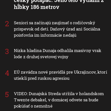
hĺbky 186 metrov
Seniori sa začínajú zaujímať o rodičovský
príspevok od detí. Daňový úrad ani Sociálna
poisťovňa im informácie nedajú
Nízka hladina Dunaja odhalila masívny vrak
lode z druhej svetovej vojny
EÚ zavádza nové pravidlá pre Ukrajincov, ktorí
utiekli pred ruskou agresiou
VIDEO: Dunajská Streda utŕžila v holandskom
Twente debakel, v domácej odvete sa bude
pokúšať o nemožné