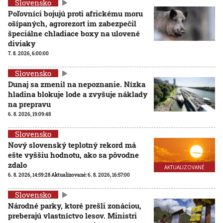
Slovensko
Poľovníci bojujú proti africkému moru
ošípaných, agrorezort im zabezpečil
špeciálne chladiace boxy na ulovené
diviaky
7. 8. 2026, 6:00:00
Slovensko
Dunaj sa zmenil na nepoznanie. Nízka
hladina blokuje lode a zvyšuje náklady
na prepravu
6. 8. 2026, 19:09:48
Slovensko
Nový slovenský teplotný rekord má
ešte vyššiu hodnotu, ako sa pôvodne
zdalo
AKTUALIZOVANÉ
6. 8. 2026, 14:59:28
Aktualizované:
6. 8. 2026, 16:57:00
Slovensko
Národné parky, ktoré prešli zonáciou,
preberajú vlastníctvo lesov. Ministri