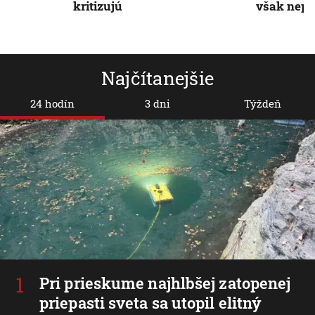
kritizujú
však nepl
Najčítanejšie
24 hodín
3 dni
Týždeň
Pri prieskume najhlbšej zatopenej
priepasti sveta sa utopil elitný