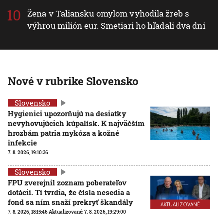
Žena v Taliansku omylom vyhodila žreb s
výhrou milión eur. Smetiari ho hľadali dva dni
Nové v rubrike Slovensko
Slovensko
Hygienici upozorňujú na desiatky
nevyhovujúcich kúpalísk. K najväčším
hrozbám patria mykóza a kožné
infekcie
7. 8. 2026, 19:10:36
Slovensko
FPU zverejnil zoznam poberateľov
dotácií. Tí tvrdia, že čísla nesedia a
fond sa ním snaží prekryť škandály
AKTUALIZOVANÉ
7. 8. 2026, 18:15:46
Aktualizované:
7. 8. 2026, 19:29:00