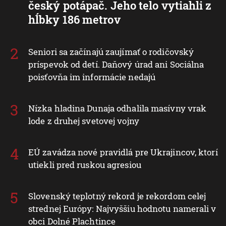
český potápač. Jeho telo vytiahli z
hĺbky 186 metrov
Seniori sa začínajú zaujímať o rodičovský
príspevok od detí. Daňový úrad ani Sociálna
poisťovňa im informácie nedajú
Nízka hladina Dunaja odhalila masívny vrak
lode z druhej svetovej vojny
EÚ zavádza nové pravidlá pre Ukrajincov, ktorí
utiekli pred ruskou agresiou
Slovenský teplotný rekord je rekordom celej
strednej Európy: Najvyššiu hodnotu namerali v
obci Dolné Plachtince