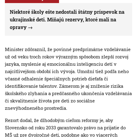
Niektoré školy ešte nedostali štátny príspevok na
ukrajinské deti. Míňajú rezervy, ktoré mali na
opravy
Minister zdôraznil, že povinné predprimárne vzdelávanie
už od veku troch rokov výrazným spôsobom zlepší rozvoj
jazyka, myslenie aj emocionálnu inteligenciu detí v
najcitlivejšom období ich vývoja. Umožní tiež podľa neho
včasné odhalenie špeciálnych potrieb dieťaťa či
identifikovanie talentov. Zámerom je aj zníženie rizika
školského zlyhania a predčasného ukončenia vzdelávania
či skvalitnenie života pre deti zo sociálne
znevýhodneného prostredia.
Rezort dodal, že dlhodobým cieľom reformy je, aby
Slovensko od roku 2033 garantovalo právo na prijatie do
MŠ už pre dvojročné deti, podobne ako vo viacerých