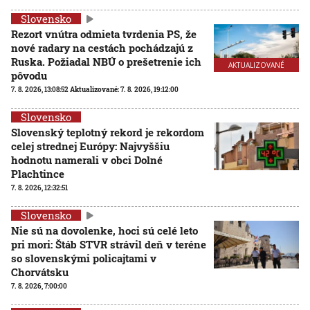
Slovensko
Rezort vnútra odmieta tvrdenia PS, že
nové radary na cestách pochádzajú z
Ruska. Požiadal NBÚ o prešetrenie ich
AKTUALIZOVANÉ
pôvodu
7. 8. 2026, 13:08:52
Aktualizované:
7. 8. 2026, 19:12:00
Slovensko
Slovenský teplotný rekord je rekordom
celej strednej Európy: Najvyššiu
hodnotu namerali v obci Dolné
Plachtince
7. 8. 2026, 12:32:51
Slovensko
Nie sú na dovolenke, hoci sú celé leto
pri mori: Štáb STVR strávil deň v teréne
so slovenskými policajtami v
Chorvátsku
7. 8. 2026, 7:00:00