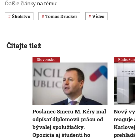
Ďalšie články na tému:
Školstvo
Tomáš Drucker
Video
Čítajte tiež
Slovensko
Rádiožurnál
Poslanec Smeru M. Kéry mal
Nový vys
odpísať diplomovú prácu od
reaguje aj
bývalej spolužiačky.
Karlovej u
Opozícia aj študenti ho
prehľadáv