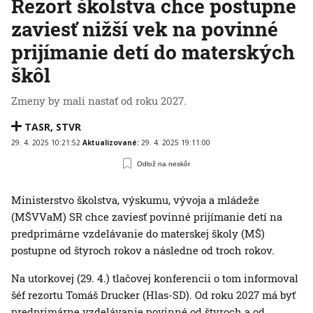
Rezort školstva chce postupne
zaviesť nižší vek na povinné
prijímanie detí do materských
škôl
Zmeny by mali nastať od roku 2027.
TASR
,
STVR
29. 4. 2025 10:21:52
Aktualizované:
29. 4. 2025 19:11:00
Odlož na neskôr
Ministerstvo školstva, výskumu, vývoja a mládeže
(MŠVVaM) SR chce zaviesť povinné prijímanie detí na
predprimárne vzdelávanie do materskej školy (MŠ)
postupne od štyroch rokov a následne od troch rokov.
Na utorkovej (29. 4.) tlačovej konferencii o tom informoval
šéf rezortu Tomáš Drucker (Hlas-SD). Od roku 2027 má byť
predprimárne vzdelávanie povinné od štyroch a od