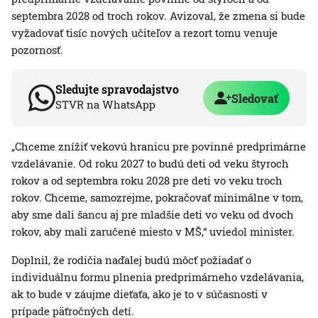
septembra 2028 od troch rokov. Avizoval, že zmena si bude
vyžadovať tisíc nových učiteľov a rezort tomu venuje
pozornosť.
Sledujte spravodajstvo
Sledovať
STVR na WhatsApp
„Chceme znížiť vekovú hranicu pre povinné predprimárne
vzdelávanie. Od roku 2027 to budú deti od veku štyroch
rokov a od septembra roku 2028 pre deti vo veku troch
rokov. Chceme, samozrejme, pokračovať minimálne v tom,
aby sme dali šancu aj pre mladšie deti vo veku od dvoch
rokov, aby mali zaručené miesto v MŠ,“ uviedol minister.
Doplnil, že rodičia naďalej budú môcť požiadať o
individuálnu formu plnenia predprimárneho vzdelávania,
ak to bude v záujme dieťaťa, ako je to v súčasnosti v
prípade päťročných detí.