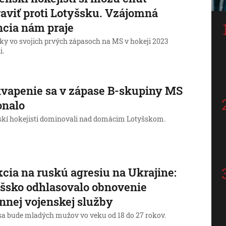
aviť proti Lotyšsku. Vzájomná
ncia nám praje
lky vo svojich prvých zápasoch na MS v hokeji 2023
i.
vapenie sa v zápase B-skupiny MS
onalo
kí hokejisti dominovali nad domácim Lotyšskom.
cia na ruskú agresiu na Ukrajine:
šsko odhlasovalo obnovenie
nnej vojenskej služby
sa bude mladých mužov vo veku od 18 do 27 rokov.