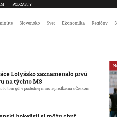
AM
PODCASTY
minúte
Slovensko
Svet
Ekonomika
Regióny
Š
N
áce Lotyšsko zaznamenalo prvú
u na týchto MS
ol o tom gól v poslednej minúte predĺženia s Českom.
enskí hokejisti si môžu chuť