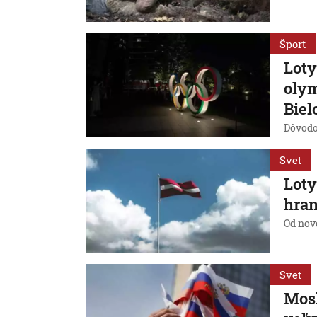
Šport
Loty
olym
Biel
Dôvodom
Svet
Loty
hran
Od nov
Svet
Mosk