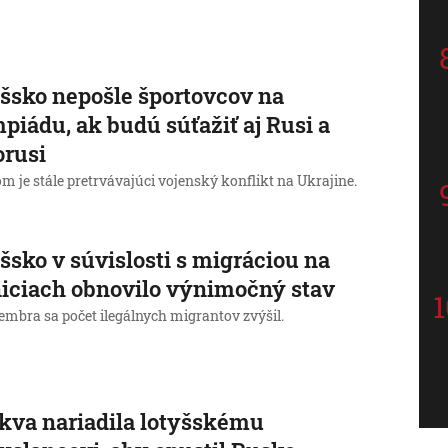
šsko nepošle športovcov na
piádu, ak budú súťažiť aj Rusi a
orusi
 je stále pretrvávajúci vojenský konflikt na Ukrajine.
šsko v súvislosti s migráciou na
iciach obnovilo výnimočný stav
embra sa počet ilegálnych migrantov zvýšil.
va nariadila lotyšskému