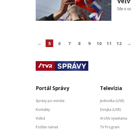
veľv
Ide o o
←
5
6
7
8
9
10
11
12
Portál Správy
Televízia
Správy po minúte
Jednotka (LIVE)
Kontakty
Dvojka (LIVE)
Videá
Archív vysielania
Pošlite námet
TV Program