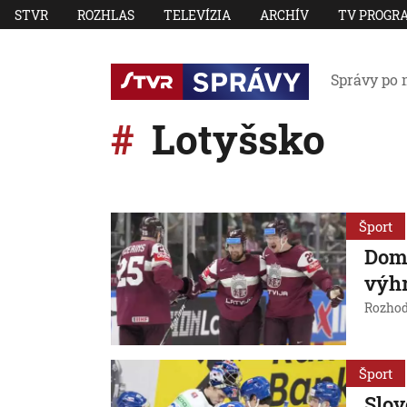
STVR
ROZHLAS
TELEVÍZIA
ARCHÍV
TV PROGR
Správy po 
Lotyšsko
Šport
Dom
výhr
Rozhod
Šport
Slov