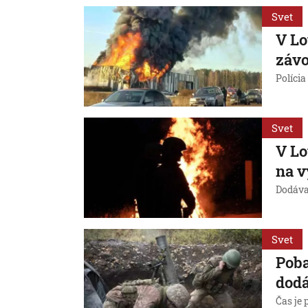
Svet
V Lo
závo
Polícia
Svet
V Lo
na v
Dodávaj
Svet
Poba
dodá
Čas je 