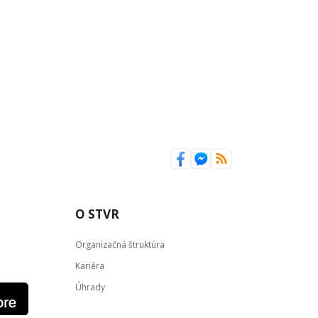
O STVR
Organizačná štruktúra
Kariéra
Úhrady