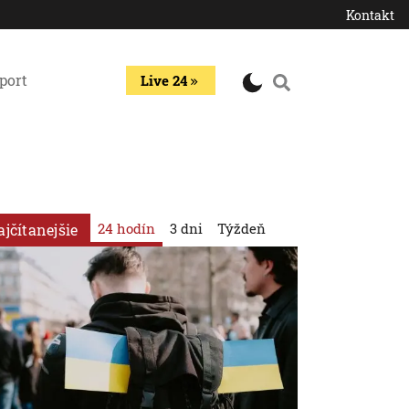
Kontakt
port
Live 24
24 hodín
3 dni
Týždeň
ajčítanejšie