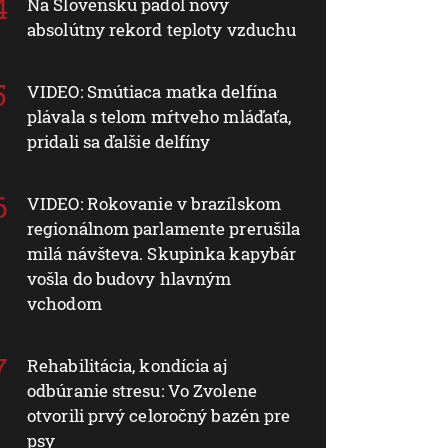
Na Slovensku padol nový
absolútny rekord teploty vzduchu
VIDEO: Smútiaca matka delfína
plávala s telom mŕtveho mláďaťa,
pridali sa ďalšie delfíny
VIDEO: Rokovanie v brazílskom
regionálnom parlamente prerušila
milá návšteva. Skupinka kapybár
vošla do budovy hlavným
vchodom
Rehabilitácia, kondícia aj
odbúranie stresu: Vo Zvolene
otvorili prvý celoročný bazén pre
psy