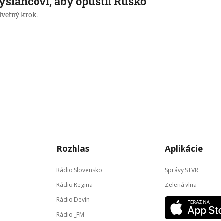
yslancovi, aby opustil Rusko
dvetný krok.
→
Rozhlas
Aplikácie
Rádio Slovensko
Správy STVR
Rádio Regina
Zelená vlna
Rádio Devín
Rádio _FM