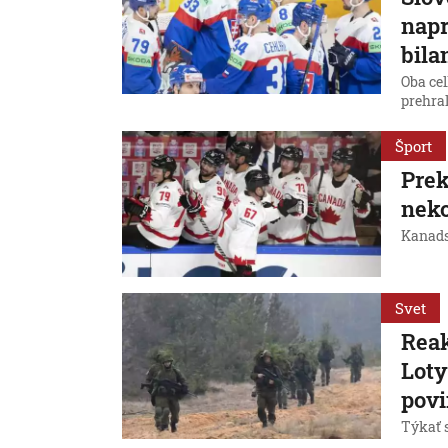
napr
bila
Oba ce
prehral
Šport
Prek
nek
Kanads
Svet
Reak
Loty
povi
Týkať 