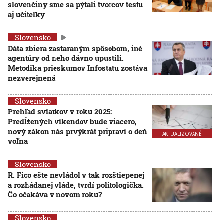
slovenčiny sme sa pýtali tvorcov testu
aj učiteľky
Slovensko
Dáta zbiera zastaraným spôsobom, iné
agentúry od neho dávno upustili.
Metodika prieskumov Infostatu zostáva
nezverejnená
Slovensko
Prehľad sviatkov v roku 2025:
Predĺžených víkendov bude viacero,
nový zákon nás prvýkrát pripraví o deň
AKTUALIZOVANÉ
voľna
Slovensko
R. Fico ešte nevládol v tak rozštiepenej
a rozhádanej vláde, tvrdí politologička.
Čo očakáva v novom roku?
Slovensko