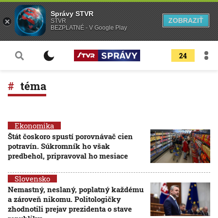
Správy STVR
ZOBRAZIŤ
STVR
BEZPLATNÉ - V Google Play
24
téma
Ekonomika
Štát čoskoro spustí porovnávač cien
potravín. Súkromník ho však
predbehol, pripravoval ho mesiace
Slovensko
Nemastný, neslaný, poplatný každému
a zároveň nikomu. Politologičky
zhodnotili prejav prezidenta o stave