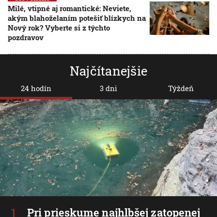
Milé, vtipné aj romantické: Neviete,
akým blahoželaním potešiť blízkych na
Nový rok? Vyberte si z týchto
pozdravov
Najčítanejšie
24 hodín
3 dni
Týždeň
Pri prieskume najhlbšej zatopenej