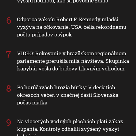
vyššiu hodnotu, ako sa pôvodne zdalo
Odporca vakcín Robert F. Kennedy mladší
vyzýva na očkovanie. USA čelia rekordnému
počtu prípadov osýpok
VIDEO: Rokovanie v brazílskom regionálnom
parlamente prerušila milá návšteva. Skupinka
kapybár vošla do budovy hlavným vchodom
Po horúčavách hrozia búrky: V desiatich
okresoch večer, v značnej časti Slovenska
počas piatka
Na viacerých vodných plochách platí zákaz
kúpania. Kontroly odhalili zvýšený výskyt