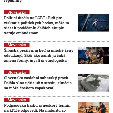
republiky
Slovensko
Politici útočia na LGBT+ ľudí pre
získanie politických bodov, môže to
viesť k potláčaniu ďalších skupín,
varuje ombudsman
Slovensko
Šibačka prežíva, aj keď ju mnohé ženy
odsudzujú: Skôr ako zánik ju čaká
zmena formy, myslí si etnologička
Slovensko
Slovensko zasiahol saharský prach.
Ďalšia vlna udrie už v stredu, situácia
sa môže čoskoro zopakovať
Slovensko
Podpásovka haiku aj neskorý termín
na kľúče odpovedí. Na maturitu zo