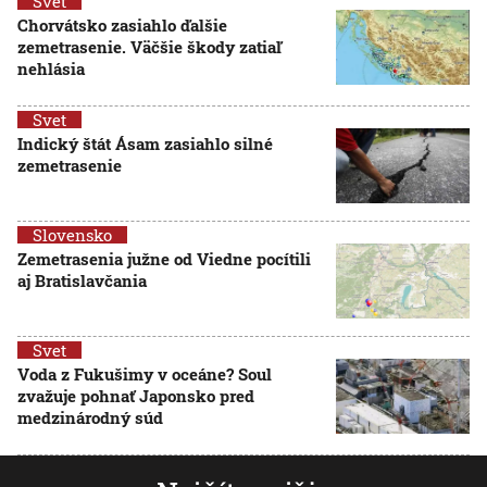
Svet
Chorvátsko zasiahlo ďalšie
zemetrasenie. Väčšie škody zatiaľ
nehlásia
Svet
Indický štát Ásam zasiahlo silné
zemetrasenie
Slovensko
Zemetrasenia južne od Viedne pocítili
aj Bratislavčania
Svet
Voda z Fukušimy v oceáne? Soul
zvažuje pohnať Japonsko pred
medzinárodný súd