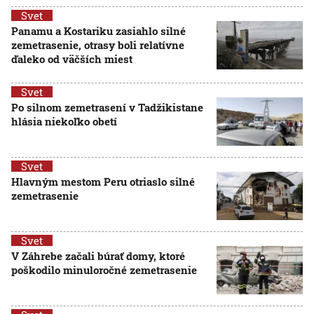
Svet
Panamu a Kostariku zasiahlo silné
zemetrasenie, otrasy boli relatívne
ďaleko od väčších miest
Svet
Po silnom zemetrasení v Tadžikistane
hlásia niekoľko obetí
Svet
Hlavným mestom Peru otriaslo silné
zemetrasenie
Svet
V Záhrebe začali búrať domy, ktoré
poškodilo minuloročné zemetrasenie