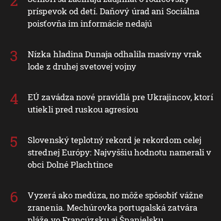
príspevok od detí. Daňový úrad ani Sociálna
poisťovňa im informácie nedajú
Nízka hladina Dunaja odhalila masívny vrak
lode z druhej svetovej vojny
EÚ zavádza nové pravidlá pre Ukrajincov, ktorí
utiekli pred ruskou agresiou
Slovenský teplotný rekord je rekordom celej
strednej Európy: Najvyššiu hodnotu namerali v
obci Dolné Plachtince
Vyzerá ako medúza, no môže spôsobiť vážne
zranenia. Mechúrovka portugalská zatvára
pláže vo Francúzsku aj Španielsku