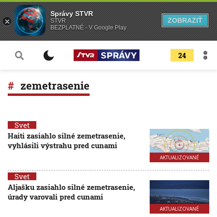
Správy STVR
ZOBRAZIŤ
STVR
BEZPLATNÉ - V Google Play
24
zemetrasenie
Svet
Haiti zasiahlo silné zemetrasenie,
vyhlásili výstrahu pred cunami
AKTUALIZOVANÉ
Svet
Aljašku zasiahlo silné zemetrasenie,
úrady varovali pred cunami
AKTUALIZOVANÉ