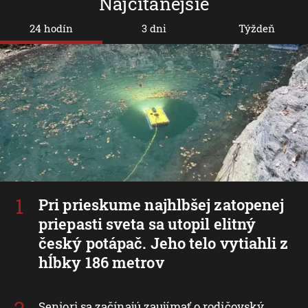
Najčítanejšie
24 hodín
3 dni
Týždeň
Pri prieskume najhlbšej zatopenej
priepasti sveta sa utopil elitný
český potápač. Jeho telo vytiahli z
hĺbky 186 metrov
Seniori sa začínajú zaujímať o rodičovský