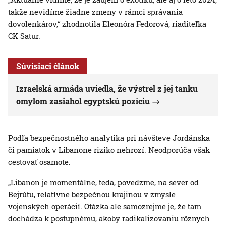
takže nevidíme žiadne zmeny v rámci správania
dovolenkárov,“ zhodnotila Eleonóra Fedorová, riaditeľka
CK Satur.
Súvisiaci článok
Izraelská armáda uviedla, že výstrel z jej tanku
omylom zasiahol egyptskú pozíciu
Podľa bezpečnostného analytika pri návšteve Jordánska
či pamiatok v Libanone riziko nehrozí. Neodporúča však
cestovať osamote.
„Libanon je momentálne, teda, povedzme, na sever od
Bejrútu, relatívne bezpečnou krajinou v zmysle
vojenských operácií. Otázka ale samozrejme je, že tam
dochádza k postupnému, akoby radikalizovaniu rôznych