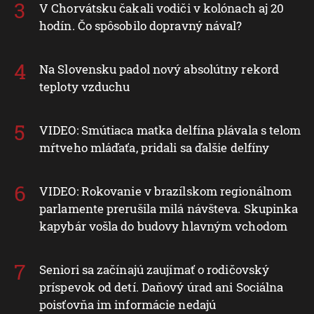
V Chorvátsku čakali vodiči v kolónach aj 20
hodín. Čo spôsobilo dopravný nával?
Na Slovensku padol nový absolútny rekord
teploty vzduchu
VIDEO: Smútiaca matka delfína plávala s telom
mŕtveho mláďaťa, pridali sa ďalšie delfíny
VIDEO: Rokovanie v brazílskom regionálnom
parlamente prerušila milá návšteva. Skupinka
kapybár vošla do budovy hlavným vchodom
Seniori sa začínajú zaujímať o rodičovský
príspevok od detí. Daňový úrad ani Sociálna
poisťovňa im informácie nedajú