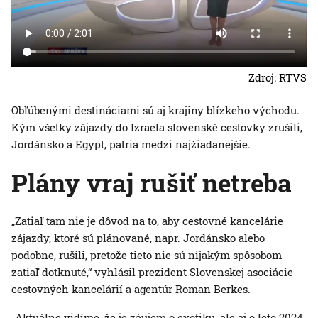
Zdroj: RTVS
Obľúbenými destináciami sú aj krajiny blízkeho východu.
Kým všetky zájazdy do Izraela slovenské cestovky zrušili,
Jordánsko a Egypt, patria medzi najžiadanejšie.
Plány vraj rušiť netreba
„Zatiaľ tam nie je dôvod na to, aby cestovné kancelárie
zájazdy, ktoré sú plánované, napr. Jordánsko alebo
podobne, rušili, pretože tieto nie sú nijakým spôsobom
zatiaľ dotknuté,“ vyhlásil prezident Slovenskej asociácie
cestovných kancelárií a agentúr Roman Berkes.
„Aktuálne vidíme, že je záujem o exotiku, ale aj o leto 2024,