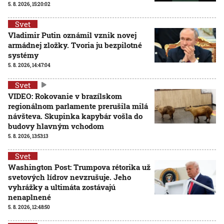
5. 8. 2026, 15:20:02
Svet
Vladimir Putin oznámil vznik novej
armádnej zložky. Tvoria ju bezpilotné
systémy
5. 8. 2026, 14:47:04
Svet
VIDEO: Rokovanie v brazílskom
regionálnom parlamente prerušila milá
návšteva. Skupinka kapybár vošla do
budovy hlavným vchodom
5. 8. 2026, 13:53:13
Svet
Washington Post: Trumpova rétorika už
svetových lídrov nevzrušuje. Jeho
vyhrážky a ultimáta zostávajú
nenaplnené
5. 8. 2026, 12:48:50