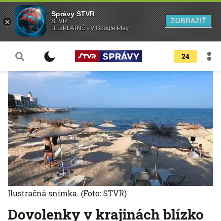
Správy STVR
ZOBRAZIŤ
STVR
BEZPLATNÉ - V Google Play
24
Ilustračná snímka.
(Foto: STVR)
Dovolenky v krajinách blízko