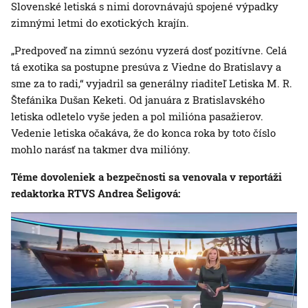
Slovenské letiská s nimi dorovnávajú spojené výpadky
zimnými letmi do exotických krajín.
„Predpoveď na zimnú sezónu vyzerá dosť pozitívne. Celá
tá exotika sa postupne presúva z Viedne do Bratislavy a
sme za to radi,“ vyjadril sa generálny riaditeľ Letiska M. R.
Štefánika Dušan Keketi. Od januára z Bratislavského
letiska odletelo vyše jeden a pol milióna pasažierov.
Vedenie letiska očakáva, že do konca roka by toto číslo
mohlo narásť na takmer dva milióny.
Téme dovoleniek a bezpečnosti sa venovala v reportáži
redaktorka RTVS Andrea Šeligová: