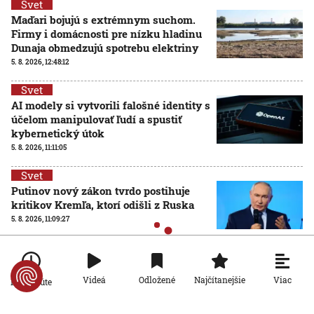
Svet
Maďari bojujú s extrémnym suchom.
Firmy i domácnosti pre nízku hladinu
Dunaja obmedzujú spotrebu elektriny
5. 8. 2026, 12:48:12
Svet
AI modely si vytvorili falošné identity s
účelom manipulovať ľudí a spustiť
kybernetický útok
5. 8. 2026, 11:11:05
Svet
Putinov nový zákon tvrdo postihuje
kritikov Kremľa, ktorí odišli z Ruska
5. 8. 2026, 11:09:27
Viac
Videá
Odložené
Najčítanejšie
Po minúte