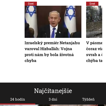
Svet
Svet
Izraelský premiér Netanjahu
V pásme G
varoval Hizballáh: Vojna
čoraz viac
proti nám by bola životná
svrab a čr
chyba
chýba tam
Najčítanejšie
24 hodín
3 dni
Týždeň