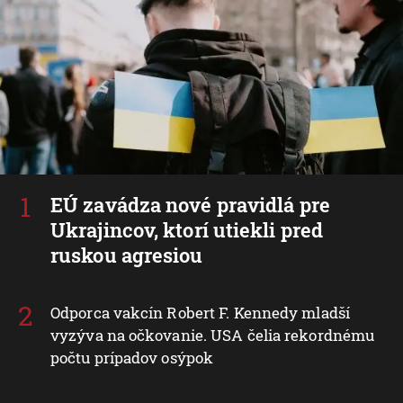
EÚ zavádza nové pravidlá pre
Ukrajincov, ktorí utiekli pred
ruskou agresiou
Odporca vakcín Robert F. Kennedy mladší
vyzýva na očkovanie. USA čelia rekordnému
počtu prípadov osýpok