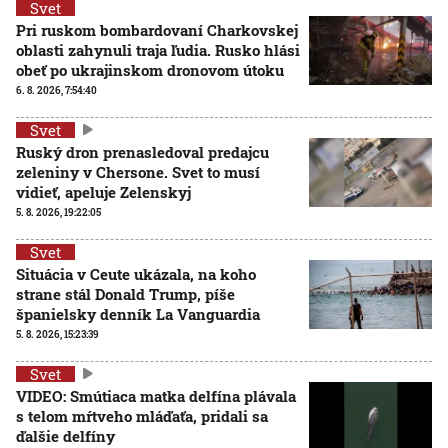
Svet
Pri ruskom bombardovaní Charkovskej
oblasti zahynuli traja ľudia. Rusko hlási
obeť po ukrajinskom dronovom útoku
6. 8. 2026, 7:54:40
Svet
Ruský dron prenasledoval predajcu
zeleniny v Chersone. Svet to musí
vidieť, apeluje Zelenskyj
5. 8. 2026, 19:22:05
Svet
Situácia v Ceute ukázala, na koho
strane stál Donald Trump, píše
španielsky denník La Vanguardia
5. 8. 2026, 15:23:39
Svet
VIDEO: Smútiaca matka delfína plávala
s telom mŕtveho mláďaťa, pridali sa
ďalšie delfíny