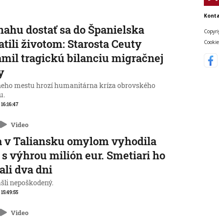
Konta
nahu dostať sa do Španielska
Copyri
atili životom: Starosta Ceuty
Cookie
mil tragickú bilanciu migračnej
y
neho mestu hrozí humanitárna kríza obrovského
u.
 16:16:47
Video
 v Taliansku omylom vyhodila
 s výhrou milión eur. Smetiari ho
ali dva dni
ašli nepoškodený.
 15:49:55
Video