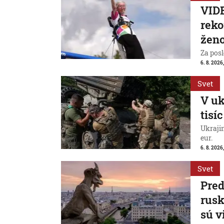
VIDE
reko
ženo
Za posl
6. 8. 2026
Svet
V uk
tisí
Ukraji
eur.
6. 8. 2026
Svet
Pred
rus
sú v