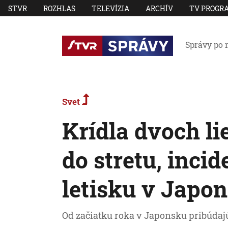
STVR
ROZHLAS
TELEVÍZIA
ARCHÍV
TV PROGR
Správy po 
Svet
Krídla dvoch lie
do stretu, incid
letisku v Japo
Od začiatku roka v Japonsku pribúdajú