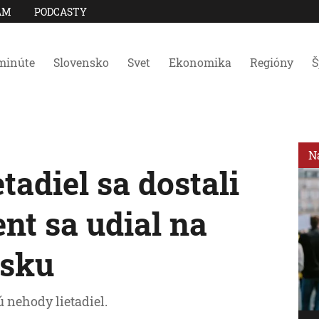
AM
PODCASTY
minúte
Slovensko
Svet
Ekonomika
Regióny
Š
N
tadiel sa dostali
ent sa udial na
nsku
 nehody lietadiel.