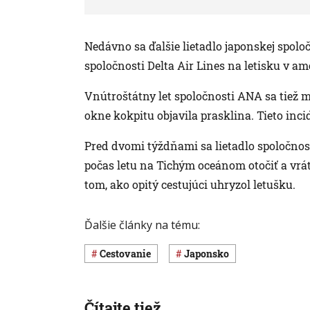
Nedávno sa ďalšie lietadlo japonskej spolo
spoločnosti Delta Air Lines na letisku v a
Vnútroštátny let spoločnosti ANA sa tiež mu
okne kokpitu objavila prasklina. Tieto inci
Pred dvomi týždňami sa lietadlo spoločno
počas letu na Tichým oceánom otočiť a vráti
tom, ako opitý cestujúci uhryzol letušku.
Ďalšie články na tému:
cestovanie
Japonsko
Čítajte tiež