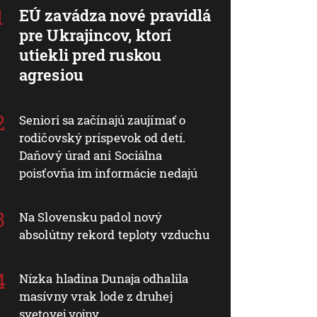
EÚ zavádza nové pravidlá
pre Ukrajincov, ktorí
utiekli pred ruskou
agresiou
Seniori sa začínajú zaujímať o
rodičovský príspevok od detí.
Daňový úrad ani Sociálna
poisťovňa im informácie nedajú
Na Slovensku padol nový
absolútny rekord teploty vzduchu
Nízka hladina Dunaja odhalila
masívny vrak lode z druhej
svetovej vojny