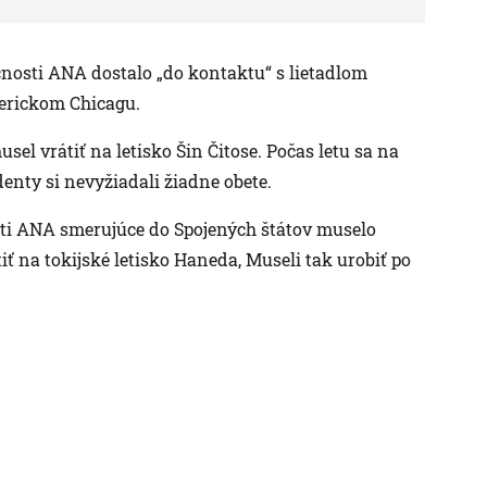
čnosti ANA dostalo „do kontaktu“ s lietadlom
merickom Chicagu.
sel vrátiť na letisko Šin Čitose. Počas letu sa na
denty si nevyžiadali žiadne obete.
sti ANA smerujúce do Spojených štátov muselo
ť na tokijské letisko Haneda, Museli tak urobiť po