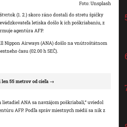
Foto: Unsplash
vrtok (1. 2.) skoro ráno dostali do stretu špičky
evádzkovateľa letiska došlo k ich poškriabaniu, z
ormuje agentúra AFP.
 All Nippon Airways (ANA) došlo na vnútroštátnom
iestneho času (02.00 h SEČ).
len 55 metrov od cieľa
 lietadiel ANA sa navzájom poškriabali,“ uviedol
entúru AFP. Podľa správ miestnych médií sa nik z