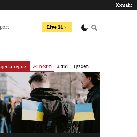
Kontakt
port
Live 24
24 hodín
3 dni
Týždeň
ajčítanejšie