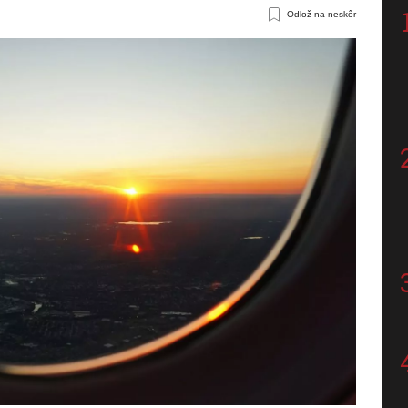
Odlož na neskôr