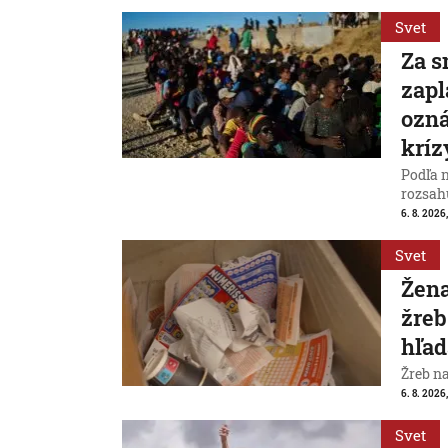
Svet
Za s
zapl
ozná
kríz
Podľa 
rozsah
6. 8. 2026,
Svet
Žena
žreb
hľad
Žreb n
6. 8. 2026,
Svet