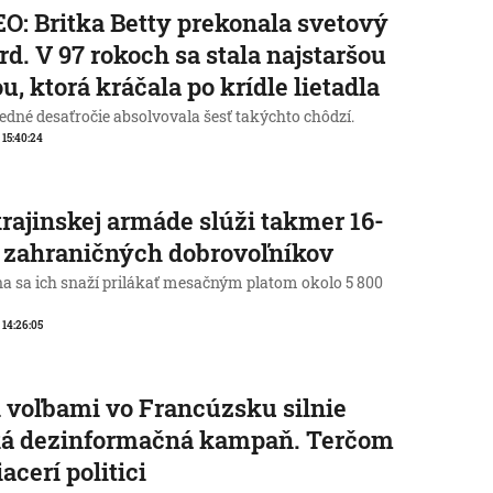
O: Britka Betty prekonala svetový
rd. V 97 rokoch sa stala najstaršou
u, ktorá kráčala po krídle lietadla
edné desaťročie absolvovala šesť takýchto chôdzí.
, 15:40:24
rajinskej armáde slúži takmer 16-
c zahraničných dobrovoľníkov
na sa ich snaží prilákať mesačným platom okolo 5 800
, 14:26:05
 voľbami vo Francúzsku silnie
ká dezinformačná kampaň. Terčom
iacerí politici