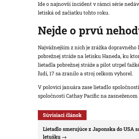
Ide o najnovší incident v rámci série nedá
letiská od začiatku tohto roku.
Nejde o prvú neho
Najvážnejším z nich je zrážka dopravného l
pobrežnej stráže na letisku Haneda, ku ktor
lietadla pobrežnej stráže a pilot utrpel ťa
ľudí, 17 sa zranilo a stroj celkom vyhorel.
V polovici januára zase lietadlo spoločnost
spoločnosti Cathay Pacific na zasneženom l
Súvisiaci článok
Lietadlo smerujúce z Japonska do USA sa
letušku