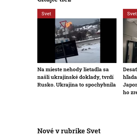
Svet
Svet
Na mieste nehody lietadla sa
Desať
našli ukrajinské doklady, tvrdí
hľada
Rusko. Ukrajina to spochybnila
Japon
ho zr
Nové v rubrike Svet