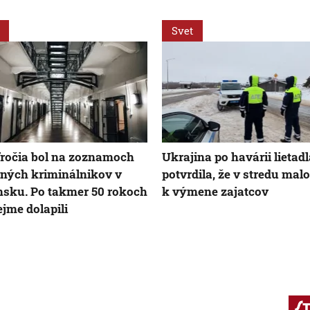
Svet
ročia bol na zoznamoch
Ukrajina po havárii lietad
ných kriminálnikov v
potvrdila, že v stredu malo
sku. Po takmer 50 rokoch
k výmene zajatcov
ejme dolapili