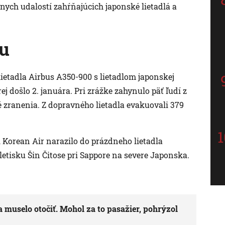
vnych udalostí zahŕňajúcich japonské lietadlá a
du
ietadla Airbus A350-900 s lietadlom japonskej
ej došlo 2. januára. Pri zrážke zahynulo päť ľudí z
žké zranenia. Z dopravného lietadla evakuovali 379
i Korean Air narazilo do prázdneho lietadla
etisku Šin Čitose pri Sappore na severe Japonska.
 muselo otočiť. Mohol za to pasažier, pohrýzol