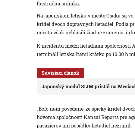
Ilustračná snímka.
Na japonskom letisku v meste Osaka sa vo št
krídel dvoch dopravných lietadiel. Podľa pr
miesta však nehlásili žiadne zranenia, inf
K incidentu medzi lietadlami spoločnosti
termináli letiska Itami krátko po 10.00 h m
Súvisiaci článok
Japonský modul SLIM pristál na Mesiaci 
„Bolo nám povedané, že špičky krídel dvoch
hovorca spoločnosti Kansai Reports pre ag
pasažierov ani posádky lietadiel nezranil.