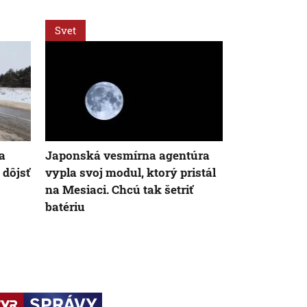
Svet
Svet
la
Japonská vesmírna agentúra
Za snahu dos
 dôjsť
vypla svoj modul, ktorý pristál
Španielska z
na Mesiaci. Chcú tak šetriť
Starosta Ce
batériu
tragickú bil
krízy