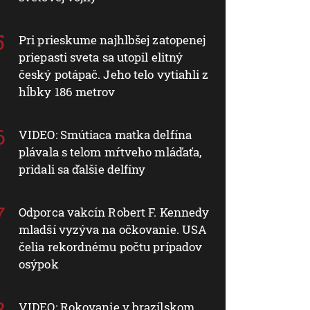
Pri prieskume najhlbšej zatopenej
priepasti sveta sa utopil elitný
český potápač. Jeho telo vytiahli z
hĺbky 186 metrov
VIDEO: Smútiaca matka delfína
plávala s telom mŕtveho mláďaťa,
pridali sa ďalšie delfíny
Odporca vakcín Robert F. Kennedy
mladší vyzýva na očkovanie. USA
čelia rekordnému počtu prípadov
osýpok
VIDEO: Rokovanie v brazílskom