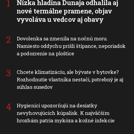
Nízka hladina Dunaja odhalila aj
nové termálne pramene, objav
vyvoláva u vedcov aj obavy
Dovolenka sa zmenila na nočnú moru.
Namiesto oddychu prišli štípance, neporiadok
a podozrenie na ploštice
Chcete klimatizáciu, ale bývate v bytovke?
Rozhodnutie vlastníka nestačí, potrebný je aj
súhlas susedov
Hygienici upozorňujú na desiatky
nevyhovujúcich kúpalísk. K najväčším
hrozbám patria mykóza a kožné infekcie