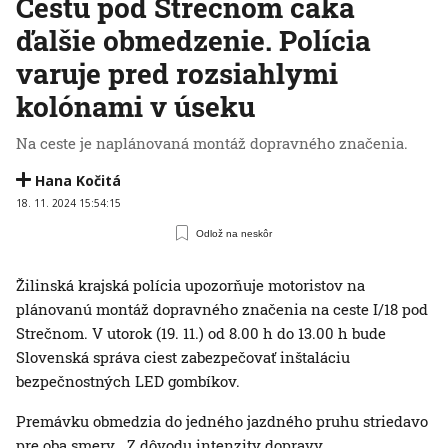
Cestu pod Strečnom čaká
ďalšie obmedzenie. Polícia
varuje pred rozsiahlymi
kolónami v úseku
Na ceste je naplánovaná montáž dopravného značenia.
Hana Kočitá
18. 11. 2024 15:54:15
Odlož na neskôr
Žilinská krajská polícia upozorňuje motoristov na
plánovanú montáž dopravného značenia na ceste I/18 pod
Strečnom. V utorok (19. 11.) od 8.00 h do 13.00 h bude
Slovenská správa ciest zabezpečovať inštaláciu
bezpečnostných LED gombíkov.
Premávku obmedzia do jedného jazdného pruhu striedavo
pre oba smery. „Z dôvodu intenzity dopravy