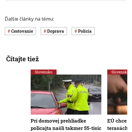
Ďalšie články na tému:
cestovanie
Doprava
polícia
Čítajte tiež
Slovensko
Slovensko
Pri domovej prehliadke
EÚ chce z
policajta našli takmer 55-tisíc
terasách r