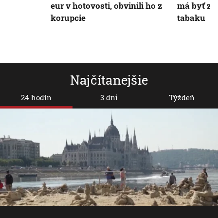
eur v hotovosti, obvinili ho z
má byť zní
korupcie
tabaku
Najčítanejšie
24 hodín
3 dni
Týždeň