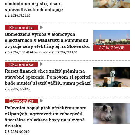
obchodnom registri, rezort
spravodlivosti ich obhajuje
7. 8. 2026, 19:25:26
Ekonomika
Obmedzená výroba v atómových
elektrárňach v Maďarsku a Rumunsku
zvyšuje ceny elektriny aj na Slovensku
AKTUALIZOVANÉ
7. 8. 2026, 11:59:41
Aktualizované:
7. 8. 2026, 19:21:00
Ekonomika
Rezort financií chce znížiť prémiu na
stavebné sporenie. Po novom si sporiteľ
bude musieť ušetriť väčšiu sumu peňazí
7. 8. 2026, 10:34:48
Ekonomika
Poľovníci bojujú proti africkému moru
ošípaných, agrorezort im zabezpečil
špeciálne chladiace boxy na ulovené
diviaky
7. 8. 2026, 6:00:00