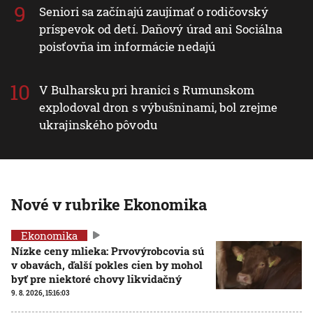
Seniori sa začínajú zaujímať o rodičovský
príspevok od detí. Daňový úrad ani Sociálna
poisťovňa im informácie nedajú
V Bulharsku pri hranici s Rumunskom
explodoval dron s výbušninami, bol zrejme
ukrajinského pôvodu
Nové v rubrike Ekonomika
Ekonomika
Nízke ceny mlieka: Prvovýrobcovia sú
v obavách, ďalší pokles cien by mohol
byť pre niektoré chovy likvidačný
9. 8. 2026, 15:16:03