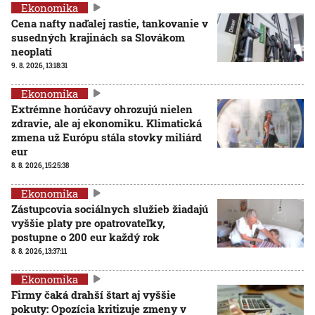
Ekonomika
Cena nafty naďalej rastie, tankovanie v
susedných krajinách sa Slovákom
neoplatí
9. 8. 2026, 13:18:31
Ekonomika
Extrémne horúčavy ohrozujú nielen
zdravie, ale aj ekonomiku. Klimatická
zmena už Európu stála stovky miliárd
eur
8. 8. 2026, 15:25:38
Ekonomika
Zástupcovia sociálnych služieb žiadajú
vyššie platy pre opatrovateľky,
postupne o 200 eur každý rok
8. 8. 2026, 13:37:11
Ekonomika
Firmy čaká drahší štart aj vyššie
pokuty: Opozícia kritizuje zmeny v