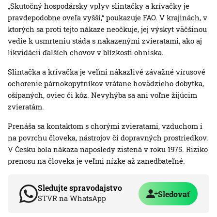
„Skutočný hospodársky vplyv slintačky a krívačky je
pravdepodobne oveľa vyšší,“ poukazuje FAO. V krajinách, v
ktorých sa proti tejto nákaze neočkuje, jej výskyt väčšinou
vedie k usmrteniu stáda s nakazenými zvieratami, ako aj
likvidácii ďalších chovov v blízkosti ohniska.
Slintačka a krívačka je veľmi nákazlivé závažné vírusové
ochorenie párnokopytníkov vrátane hovädzieho dobytka,
ošípaných, oviec či kôz. Nevyhýba sa ani voľne žijúcim
zvieratám.
Prenáša sa kontaktom s chorými zvieratami, vzduchom i
na povrchu človeka, nástrojov či dopravných prostriedkov.
V Česku bola nákaza naposledy zistená v roku 1975. Riziko
prenosu na človeka je veľmi nízke až zanedbateľné.
Sledujte spravodajstvo
Sledovať
STVR na WhatsApp