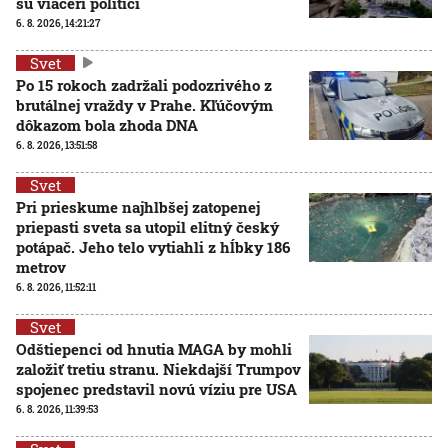
sú viacerí politici
6. 8. 2026, 14:21:27
Svet
Po 15 rokoch zadržali podozrivého z
brutálnej vraždy v Prahe. Kľúčovým
dôkazom bola zhoda DNA
6. 8. 2026, 13:51:58
Svet
Pri prieskume najhlbšej zatopenej
priepasti sveta sa utopil elitný český
potápač. Jeho telo vytiahli z hĺbky 186
metrov
6. 8. 2026, 11:52:11
Svet
Odštiepenci od hnutia MAGA by mohli
založiť tretiu stranu. Niekdajší Trumpov
spojenec predstavil novú víziu pre USA
6. 8. 2026, 11:39:53