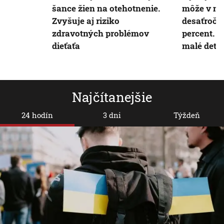
šance žien na otehotnenie.
môže v naj
Zvyšuje aj riziko
desaťročia
zdravotných problémov
percent. 
dieťaťa
malé deti
Najčítanejšie
24 hodín
3 dni
Týždeň