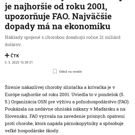
je najhoršie od roku 2001,
upozorňuje FAO. Najväčšie
dopady má na ekonomiku
Náklady spojené s chorobou dosahujú ročne 21 miliárd
dolárov.
ČTK
5. 5. 2025 15:39:31
Odlož na neskôr
Šírenie nákazlivej choroby slintačka a krívačka je v
Európe najhoršie od roku 2001. Uviedla to v pondelok (5.
5.) Organizácia OSN pre výživu a poľnohospodárstvo (FAO).
Poukázala na nedávne ohniská nákazy v Maďarsku a na
Slovensku. FAO vyzvala na zavedenie prísnych opatrení
proti chorobe, ktorá napáda párnokopytníky a spôsobuje
veľké hospodárske škody.