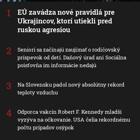
EÚ zavádza nové pravidlá pre
Ukrajincov, ktorí utiekli pred
ruskou agresiou
Seniori sa začínajú zaujímať o rodičovský
príspevok od detí. Daňový úrad ani Sociálna
poisťovňa im informácie nedajú
Na Slovensku padol nový absolútny rekord
teploty vzduchu
Odporca vakcín Robert F. Kennedy mladší
vyzýva na očkovanie. USA čelia rekordnému
počtu prípadov osýpok