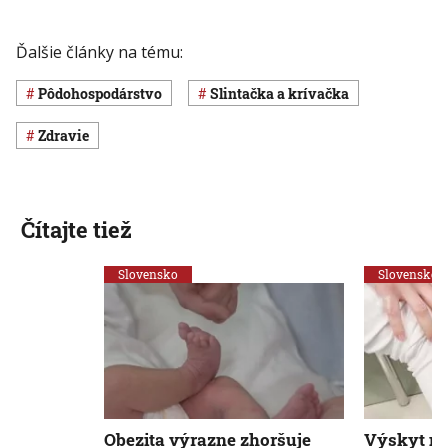
Ďalšie články na tému:
pôdohospodárstvo
Slintačka a krívačka
Zdravie
Čítajte tiež
Slovensko
Slovensko
Obezita výrazne zhoršuje
Výskyt m