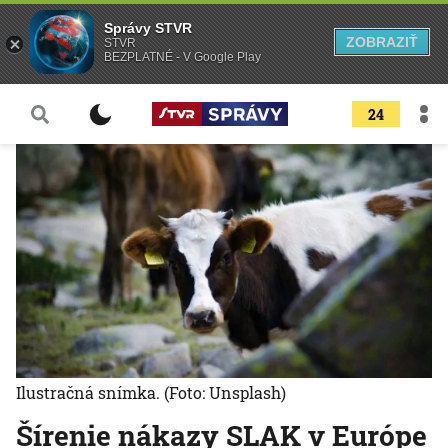
Správy STVR
ZOBRAZIŤ
STVR
BEZPLATNÉ - V Google Play
24
Ilustračná snímka.
(Foto: Unsplash)
Šírenie nákazy SLAK v Európe