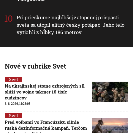
Pri prieskume najhlbšej zatopenej priepasti
sveta sa utopil elitný český potápač. Jeho telo
vytiahli z hĺbky 186 metrov
Nové v rubrike Svet
Svet
Na ukrajinskej strane ozbrojených síl
slúži vo vojne takmer 16-tisíc
cudzincov
6. 8. 2026, 14:26:05
Svet
Pred voľbami vo Francúzsku silnie
ruská dezinformačná kampaň. Terčom