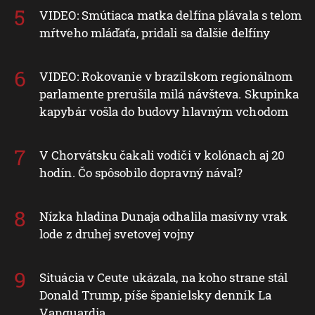
VIDEO: Smútiaca matka delfína plávala s telom
mŕtveho mláďaťa, pridali sa ďalšie delfíny
VIDEO: Rokovanie v brazílskom regionálnom
parlamente prerušila milá návšteva. Skupinka
kapybár vošla do budovy hlavným vchodom
V Chorvátsku čakali vodiči v kolónach aj 20
hodín. Čo spôsobilo dopravný nával?
Nízka hladina Dunaja odhalila masívny vrak
lode z druhej svetovej vojny
Situácia v Ceute ukázala, na koho strane stál
Donald Trump, píše španielsky denník La
Vanguardia