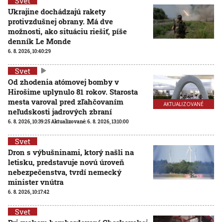
Svet
Ukrajine dochádzajú rakety
protivzdušnej obrany. Má dve
možnosti, ako situáciu riešiť, píše
denník Le Monde
6. 8. 2026, 10:40:29
Svet
Od zhodenia atómovej bomby v
Hirošime uplynulo 81 rokov. Starosta
mesta varoval pred zľahčovaním
AKTUALIZOVANÉ
neľudskosti jadrových zbraní
6. 8. 2026, 10:39:25
Aktualizované:
6. 8. 2026, 13:10:00
Svet
Dron s výbušninami, ktorý našli na
letisku, predstavuje novú úroveň
nebezpečenstva, tvrdí nemecký
minister vnútra
6. 8. 2026, 10:17:42
Svet