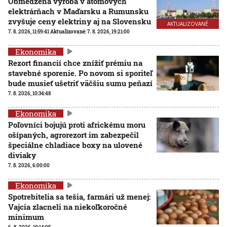
Obmedzená výroba v atómových
elektrárňach v Maďarsku a Rumunsku
zvyšuje ceny elektriny aj na Slovensku
AKTUALIZOVANÉ
7. 8. 2026, 11:59:41
Aktualizované:
7. 8. 2026, 19:21:00
Ekonomika
Rezort financií chce znížiť prémiu na
stavebné sporenie. Po novom si sporiteľ
bude musieť ušetriť väčšiu sumu peňazí
7. 8. 2026, 10:34:48
Ekonomika
Poľovníci bojujú proti africkému moru
ošípaných, agrorezort im zabezpečil
špeciálne chladiace boxy na ulovené
diviaky
7. 8. 2026, 6:00:00
Ekonomika
Spotrebitelia sa tešia, farmári už menej:
Vajcia zlacneli na niekoľkoročné
minimum