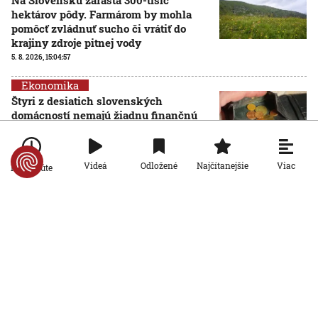
hektárov pôdy. Farmárom by mohla
pomôcť zvládnuť sucho či vrátiť do
krajiny zdroje pitnej vody
5. 8. 2026, 15:04:57
Ekonomika
Štyri z desiatich slovenských
domácností nemajú žiadnu finančnú
rezervu, vyplýva z prieskumu
5. 8. 2026, 6:00:00
Viac
Videá
Odložené
Najčítanejšie
Po minúte
Ekonomika
Počet falošných PN sa znižuje: Nový
systém Sociálnej poisťovni ušetril
desiatky miliónov eur
4. 8. 2026, 19:11:30
Ekonomika
Slovensko stojí pred hrozbou epidémie
starnutia populácie. Odborníci hovoria
o bode zlomu
4. 8. 2026, 6:00:00