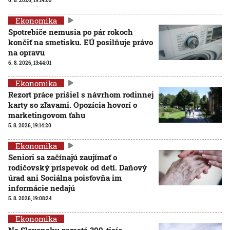
6. 8. 2026, 19:14:05
Ekonomika
Spotrebiče nemusia po pár rokoch
končiť na smetisku. EÚ posilňuje právo
na opravu
6. 8. 2026, 13:44:01
Ekonomika
Rezort práce prišiel s návrhom rodinnej
karty so zľavami. Opozícia hovorí o
marketingovom ťahu
5. 8. 2026, 19:14:20
Ekonomika
Seniori sa začínajú zaujímať o
rodičovský príspevok od detí. Daňový
úrad ani Sociálna poisťovňa im
informácie nedajú
5. 8. 2026, 19:08:24
Ekonomika
Na Slovensku zarastá 300-tisíc