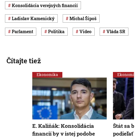
konsolidácia verejných financií
Ladislav Kamenický
Michal Šipoš
Parlament
Politika
Video
vláda SR
Čítajte tiež
Ekonomika
Ekonomika
E. Kaliňák: Konsolidácia
Štát sa bu
financií by v istej podobe
podieľať n