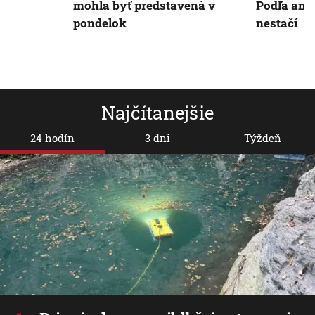
mohla byť predstavená v
Podľa anal
pondelok
nestačí
Najčítanejšie
24 hodín
3 dni
Týždeň