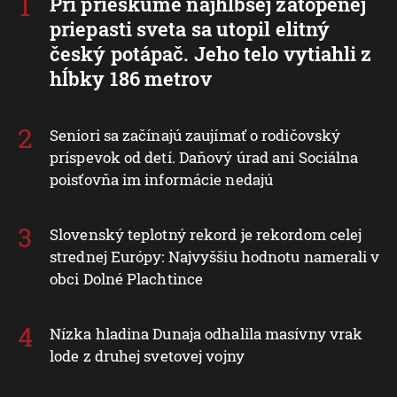
Pri prieskume najhlbšej zatopenej
priepasti sveta sa utopil elitný
český potápač. Jeho telo vytiahli z
hĺbky 186 metrov
Seniori sa začínajú zaujímať o rodičovský
príspevok od detí. Daňový úrad ani Sociálna
poisťovňa im informácie nedajú
Slovenský teplotný rekord je rekordom celej
strednej Európy: Najvyššiu hodnotu namerali v
obci Dolné Plachtince
Nízka hladina Dunaja odhalila masívny vrak
lode z druhej svetovej vojny