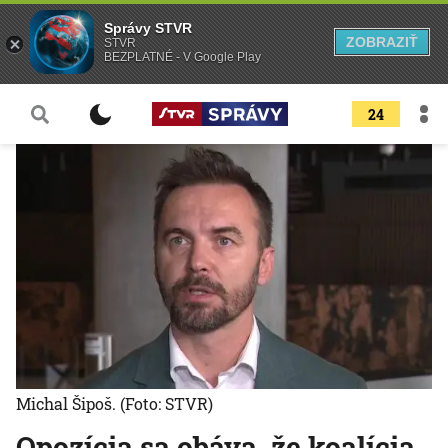
Správy STVR
ZOBRAZIŤ
STVR
BEZPLATNÉ - V Google Play
24
Michal Šipoš.
(Foto: STVR)
Opozícia sa obáva, že koalícia