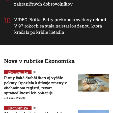
zahraničných dobrovoľníkov
VIDEO: Britka Betty prekonala svetový rekord.
V 97 rokoch sa stala najstaršou ženou, ktorá
kráčala po krídle lietadla
Nové v rubrike Ekonomika
Ekonomika
Firmy čaká drahší štart aj vyššie
pokuty: Opozícia kritizuje zmeny v
obchodnom registri, rezort
spravodlivosti ich obhajuje
7. 8. 2026, 19:25:26
Ekonomika