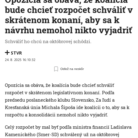
bude chcieť rozpočet schváliť v
skrátenom konaní, aby sa k
návrhu nemohol nikto vyjadriť
Schváliť ho chcú na októbrovej schôdzi.
STVR
24. 8. 2025 16:10:32
Odlož na neskôr
Opozícia sa obáva, že koalícia bude chcieť schváliť
rozpočet v skrátenom legislatívnom konaní. Podľa
predsedu poslaneckého klubu Slovensko, Za ľudí a
Kresťanská únia Michala Šipoša ide koalícii o to, aby sa k
rozpočtu a konsolidácii nemohol nikto vyjadriť.
Celý rozpočet by mal byť podľa ministra financií Ladislava
Kamenického (Smer-SD) schválený už na októbrovej