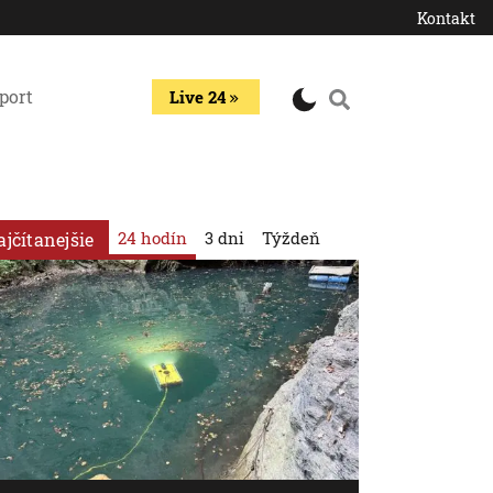
Kontakt
port
Live 24
24 hodín
3 dni
Týždeň
ajčítanejšie