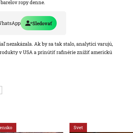
a barelov ropy denne.
WhatsApp
Sledovať
 nezakázala. Ak by sa tak stalo, analytici varujú,
rodukty v USA a prinútiť rafinérie znížiť americkú
vensko
Svet