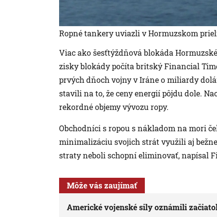
Ropné tankery uviazli v Hormuzskom priel
Viac ako šesťtýždňová blokáda Hormuzského
zisky blokády počíta britský Financial Time
prvých dňoch vojny v Iráne o miliardy dolár
stavili na to, že ceny energií pôjdu dole.
rekordné objemy vývozu ropy.
Obchodníci s ropou s nákladom na mori če
minimalizáciu svojich strát využili aj bežn
straty neboli schopní eliminovať, napísal 
Môže vás zaujímať
Americké vojenské sily oznámili začiato