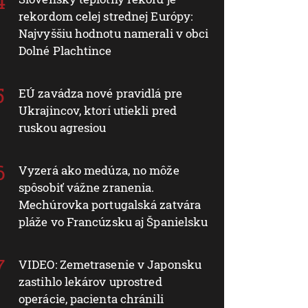
rekordom celej strednej Európy:
Najvyššiu hodnotu namerali v obci
Dolné Plachtince
EÚ zavádza nové pravidlá pre
Ukrajincov, ktorí utiekli pred
ruskou agresiou
Vyzerá ako medúza, no môže
spôsobiť vážne zranenia.
Mechúrovka portugalská zatvára
pláže vo Francúzsku aj Španielsku
VIDEO: Zemetrasenie v Japonsku
zastihlo lekárov uprostred
operácie, pacienta chránili