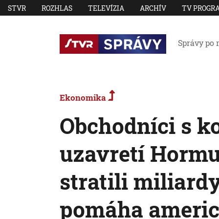
STVR
ROZHLAS
TELEVÍZIA
ARCHÍV
TV PROGR
Správy po 
Ekonomika
Obchodníci s k
uzavretí Hormu
stratili miliar
pomáha americ