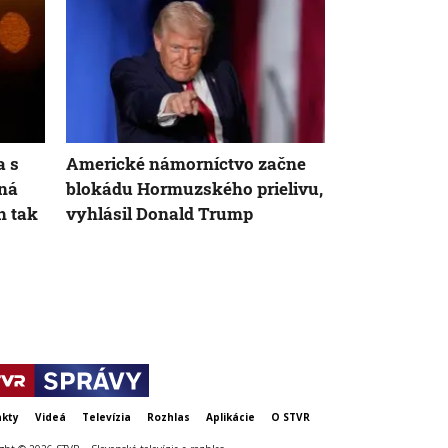
a s
Americké námorníctvo začne
Rokovania I
ná
blokádu Hormuzského prielivu,
skončili bez
h tak
vyhlásil Donald Trump
D. Vance. Po
prvom kole 
kty
Videá
Televízia
Rozhlas
Aplikácie
O STVR