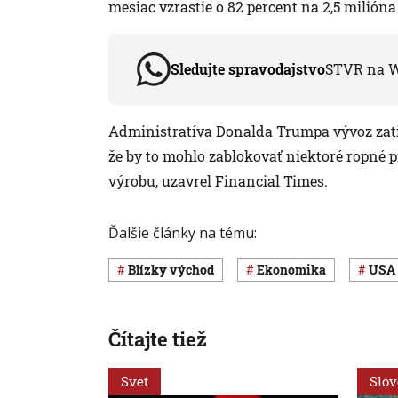
mesiac vzrastie o 82 percent na 2,5 milión
Sledujte spravodajstvo
STVR na 
Administratíva Donalda Trumpa vývoz zatiaľ
že by to mohlo zablokovať niektoré ropné p
výrobu, uzavrel Financial Times.
Ďalšie články na tému:
Blízky východ
ekonomika
USA
Čítajte tiež
Svet
Slo