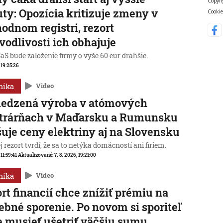
Copyri
ty: Opozícia kritizuje zmeny v
Cookie
odnom registri, rezort
vodlivosti ich obhajuje
aS bude založenie firmy o vyše 60 eur drahšie.
, 19:25:26
mika
Video
edzená výroba v atómových
ktrárňach v Maďarsku a Rumunsku
uje ceny elektriny aj na Slovensku
 rezort tvrdí, že sa to netýka domácností ani firiem.
 11:59:41
Aktualizované:
7. 8. 2026, 19:21:00
mika
Video
rt financií chce znížiť prémiu na
ebné sporenie. Po novom si sporiteľ
 musieť ušetriť väčšiu sumu