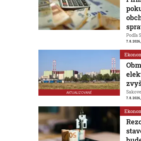
poku
obch
spra
Podľa S
7. 8. 2026
Ekono
Obm
ele
zvyš
Sakovej
AKTUALIZOVANÉ
7. 8. 2026,
Ekono
Rezo
stav
bude