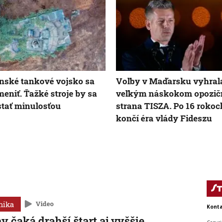
nské tankové vojsko sa
Voľby v Maďarsku vyhral
eniť. Ťažké stroje by sa
veľkým náskokom opozič
stať minulosťou
strana TISZA. Po 16 rokoc
končí éra vlády Fideszu
mika
Video
Konta
y čaká drahší štart aj vyššie