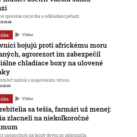
azí
é sporenie nie je iba o odkladaní peňazí.
 10:34:48
mika
Video
vníci bojujú proti africkému moru
aných, agrorezort im zabezpečil
iálne chladiace boxy na ulovené
aky
omôcť najmä s mapovaním vírusu.
, 6:00:00
mika
Video
rebitelia sa tešia, farmári už menej:
ia zlacneli na niekoľkoročné
imum
ri upozorňujú na lacný dovoz zo zahraničia.