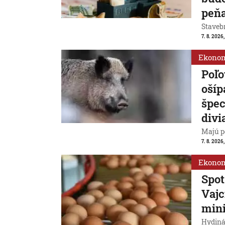
peň
Stavebn
7. 8. 2026,
Ekono
Poľo
ošíp
špec
divi
Majú p
7. 8. 2026
Ekono
Spot
Vajc
min
Hydiná