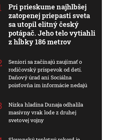
Pri prieskume najhlbšej
zatopenej priepasti sveta
sa utopil elitný český
potápač. Jeho telo vytiahli
z hĺbky 186 metrov
Seniori sa začínajú zaujímať o
rodičovský príspevok od detí.
Daňový úrad ani Sociálna
poisťovňa im informácie nedajú
Nízka hladina Dunaja odhalila
masívny vrak lode z druhej
svetovej vojny
Slovenský teplotný rekord je