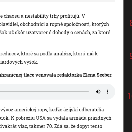
e chaosu a nestability trhy profitujú. V
lavidiel, obchodníci a ropné spoločnosti, ktorých
však už skôr uzatvorené dohody o cenách, za ktoré
predajcov, ktoré sa podľa analýzy, ktorú má k
iliardových výšok.
ahraničnej tlače
venovala redaktorka Elena Seeber:
ývoz americkej ropy, keďže ázijskí odberatelia
adok. K pobrežiu USA sa vydala armáda prázdnych
vakrát viac, takmer 70. Zdá sa, že dopyt tento