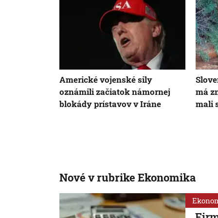
Americké vojenské sily
Slove
oznámili začiatok námornej
má zm
blokády prístavov v Iráne
mali 
Nové v rubrike Ekonomika
Ekono
Firm