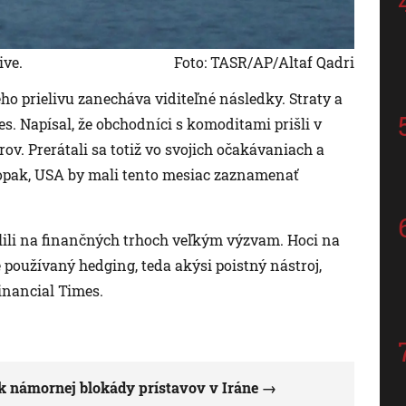
ive.
Foto: TASR/AP/Altaf Qadri
 prielivu zanecháva viditeľné následky. Straty a
s. Napísal, že obchodníci s komoditami prišli v
ov. Prerátali sa totiž vo svojich očakávaniach a
 Naopak, USA by mali tento mesiac zaznamenať
lili na finančných trhoch veľkým výzvam. Hoci na
e používaný hedging, teda akýsi poistný nástroj,
Financial Times.
k námornej blokády prístavov v Iráne